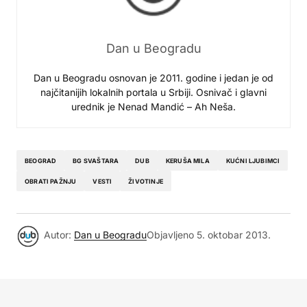
Dan u Beogradu
Dan u Beogradu osnovan je 2011. godine i jedan je od
najčitanijih lokalnih portala u Srbiji. Osnivač i glavni
urednik je Nenad Mandić – Ah Neša.
BEOGRAD
BG SVAŠTARA
DUB
KERUŠA MILA
KUĆNI LJUBIMCI
OBRATI PAŽNJU
VESTI
ŽIVOTINJE
Autor:
Dan u Beogradu
Objavljeno
5. oktobar 2013.