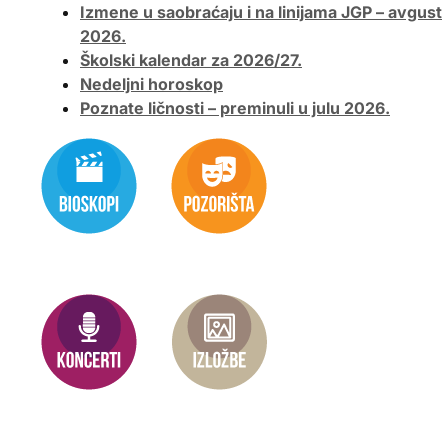
Izmene u saobraćaju i na linijama JGP – avgust
2026.
Školski kalendar za 2026/27.
Nedeljni horoskop
Poznate ličnosti – preminuli u julu 2026.