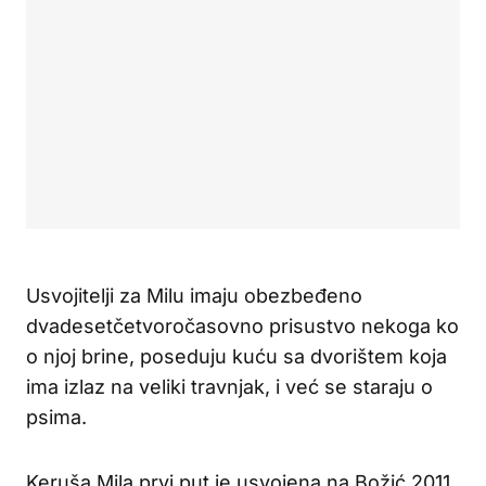
Usvojitelji za Milu imaju obezbeđeno
dvadesetčetvoročasovno prisustvo nekoga ko
o njoj brine, poseduju kuću sa dvorištem koja
ima izlaz na veliki travnjak, i već se staraju o
psima.
Keruša Mila prvi put je usvojena na Božić 2011.