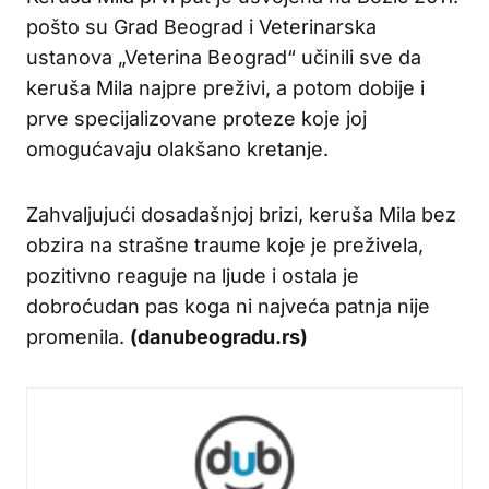
pošto su Grad Beograd i Veterinarska
ustanova „Veterina Beograd“ učinili sve da
keruša Mila najpre preživi, a potom dobije i
prve specijalizovane proteze koje joj
omogućavaju olakšano kretanje.
Zahvaljujući dosadašnjoj brizi, keruša Mila bez
obzira na strašne traume koje je preživela,
pozitivno reaguje na ljude i ostala je
dobroćudan pas koga ni najveća patnja nije
promenila.
(danubeogradu.rs)