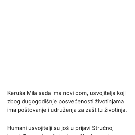
Keruša Mila sada ima novi dom, usvojitelja koji
zbog dugogodišnje posvećenosti životinjama
ima poštovanje i udruženja za zaštitu životinja.
Humani usvojitelji su još u prijavi Stručnoj