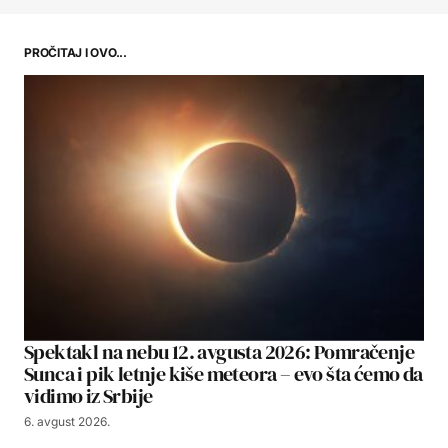
PROČITAJ I OVO...
Spektakl na nebu 12. avgusta 2026: Pomračenje
Sunca i pik letnje kiše meteora – evo šta ćemo da
vidimo iz Srbije
6. avgust 2026.