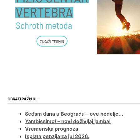
OBRATI PAŽNJU…
Sedam dana u Beogradu – ove nedelje…
Yambissimo! – novi doživljaj jamba!
Vremenska prognoza
Isplata penzija za jul 2026.