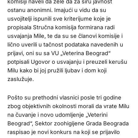
komisiji naveli da žele da za širu javnost
ostanu anonimni. Imajući u vidu da su
usvojitelji ispunili sve kriterijume koje je
propisala Stručna komisija formirana radi
usvajanja Mile, te da su se članovi komisije i
lično uverili u tačnost podataka navedenih u
prijavi, oni su sa VU „Veterina Beograd“
potpisali Ugovor o usvajanju i preuzeli kerušu
Milu kako bi joj pružili ljubav i dom koji
zaslužuje.
Pošto su prethodni vlasnici posle tri godine
zbog objektivnih okolnosti morali da vrate Milu
na čuvanje i novo udomljenje „Veterini
Beograd“, Sektor zoohigijene Grada Beograda
raspisao je novi konkurs na koji se prijavilo