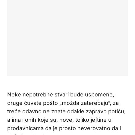
Neke nepotrebne stvari bude uspomene,
druge čuvate pošto „možda zaterebaju“, za
treće odavno ne znate odakle zapravo potiču,
a ima i onih koje su, nove, toliko jeftine u
prodavnicama da je prosto neverovatno da i