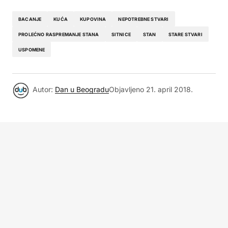
BACANJE
KUĆA
KUPOVINA
NEPOTREBNE STVARI
PROLEĆNO RASPREMANJE STANA
SITNICE
STAN
STARE STVARI
USPOMENE
Autor:
Dan u Beogradu
Objavljeno
21. april 2018.