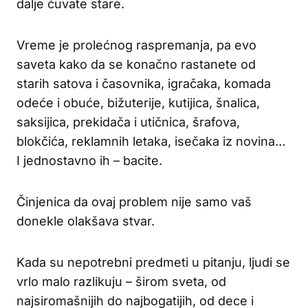
dalje čuvate stare.
Vreme je prolećnog raspremanja, pa evo
saveta kako da se konačno rastanete od
starih satova i časovnika, igračaka, komada
odeće i obuće, bižuterije, kutijica, šnalica,
saksijica, prekidača i utičnica, šrafova,
blokčića, reklamnih letaka, isečaka iz novina…
I jednostavno ih – bacite.
Činjenica da ovaj problem nije samo vaš
donekle olakšava stvar.
Kada su nepotrebni predmeti u pitanju, ljudi se
vrlo malo razlikuju – širom sveta, od
najsiromašnijih do najbogatijih, od dece i