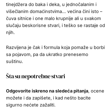
tinejdžera do baka i deka, u jednočalanim i
višečlanim domaćinstvima… većina čini isto –
čuva sitnice i one malo krupnije ali u svakom
slučaju beskorisne stvari, i teško se rastaje od
njih.
Razvijena je čak i formula koja pomaže u borbi
sa pojavom, pa da ukratko prenesemo
suštinu.
Šta su nepotrebne stvari
Odgovorite iskreno na sledeća pitanja
, ocene
možete i da zapišete, i kad nešto bacite
sigurno nećete zažaliti.