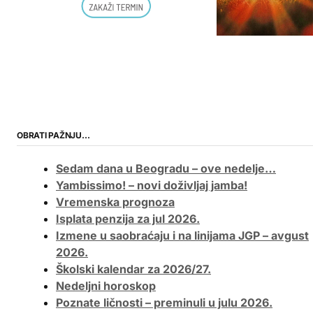
OBRATI PAŽNJU…
Sedam dana u Beogradu – ove nedelje…
Yambissimo! – novi doživljaj jamba!
Vremenska prognoza
Isplata penzija za jul 2026.
Izmene u saobraćaju i na linijama JGP – avgust
2026.
Školski kalendar za 2026/27.
Nedeljni horoskop
Poznate ličnosti – preminuli u julu 2026.