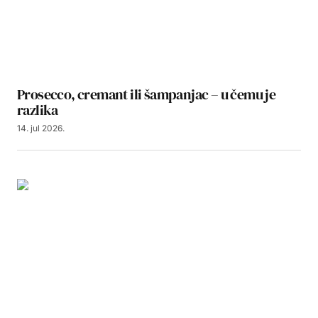
Prosecco, cremant ili šampanjac – u čemu je
razlika
14. jul 2026.