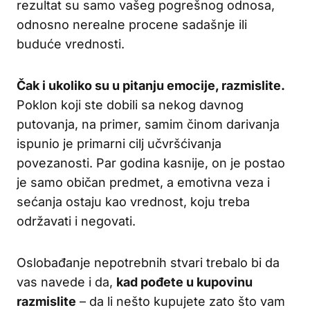
rezultat su samo vašeg pogrešnog odnosa,
odnosno nerealne procene sadašnje ili
buduće vrednosti.
Čak i ukoliko su u pitanju emocije, razmislite.
Poklon koji ste dobili sa nekog davnog
putovanja, na primer, samim činom darivanja
ispunio je primarni cilj učvršćivanja
povezanosti. Par godina kasnije, on je postao
je samo običan predmet, a emotivna veza i
sećanja ostaju kao vrednost, koju treba
održavati i negovati.
Oslobađanje nepotrebnih stvari trebalo bi da
vas navede i da,
kad pođete u kupovinu
razmislite
– da li nešto kupujete zato što vam