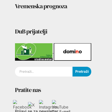
Vremenska prognoza
DuB prijatelji
Pretraži
Pratite nas
Prijavi se za newsletter
E-mail: