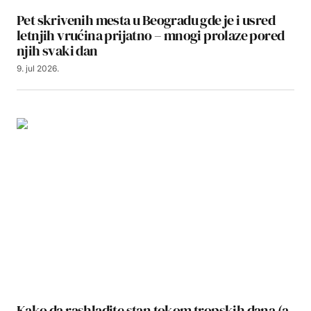
Pet skrivenih mesta u Beogradu gde je i usred
letnjih vrućina prijatno – mnogi prolaze pored
njih svaki dan
9. jul 2026.
Kako da rashladite stan tokom tropskih dana (a