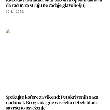
da račun za struju ne zadaje glavobolju)
30. jun 2026.
Spakujte kofere za vikend: Pet skrivenih oaza
nadomak Beograda gde vas čeka debeli hlad i
savršeno osveženje