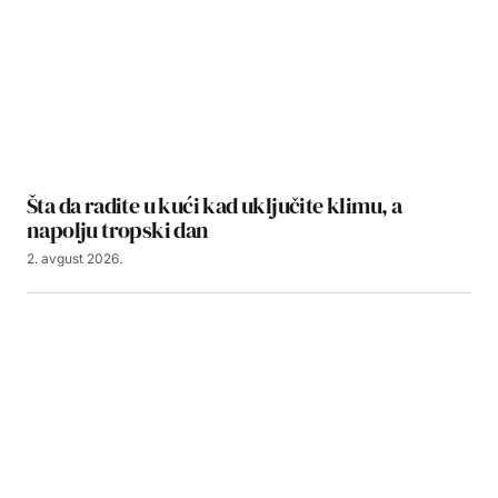
Šta da radite u kući kad uključite klimu, a
napolju tropski dan
2. avgust 2026.