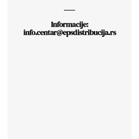
Informacije:
info.centar@epsdistribucija.rs