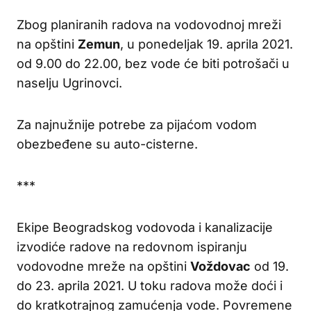
Zbog planiranih radova na vodovodnoj mreži
na opštini
Zemun
, u ponedeljak 19. aprila 2021.
od 9.00 do 22.00, bez vode će biti potrošači u
naselju Ugrinovci.
Za najnužnije potrebe za pijaćom vodom
obezbeđene su auto-cisterne.
***
Ekipe Beogradskog vodovoda i kanalizacije
izvodiće radove na redovnom ispiranju
vodovodne mreže na opštini
Voždovac
od 19.
do 23. aprila 2021. U toku radova može doći i
do kratkotrajnog zamućenja vode. Povremene