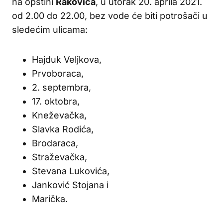
na opštini
Rakovica
, u utorak 20. aprila 2021.
od 2.00 do 22.00, bez vode će biti potrošači u
sledećim ulicama:
Hajduk Veljkova,
Prvoboraca,
2. septembra,
17. oktobra,
Kneževačka,
Slavka Rodića,
Brodaraca,
Straževačka,
Stevana Lukovića,
Janković Stojana i
Marička.