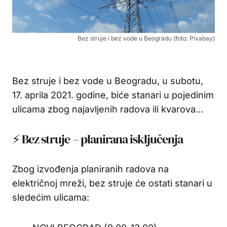
Bez struje i bez vode u Beogradu (foto: Pixabay)
Bez struje i bez vode u Beogradu, u subotu,
17. aprila 2021. godine, biće stanari u pojedinim
ulicama zbog najavljenih radova ili kvarova…
⚡ Bez struje – planirana isključenja
Zbog izvođenja planiranih radova na
električnoj mreži, bez struje će ostati stanari u
sledećim ulicama: