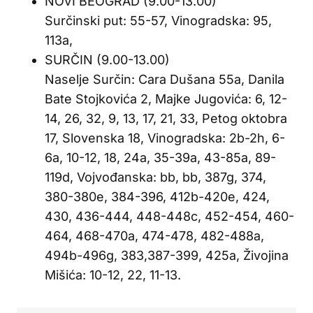
NOVI BEOGRAD (9.00-13.00)
Surčinski put: 55-57, Vinogradska: 95,
113a,
SURČIN (9.00-13.00)
Naselje Surčin: Cara Dušana 55a, Danila
Bate Stojkovića 2, Majke Jugovića: 6, 12-
14, 26, 32, 9, 13, 17, 21, 33, Petog oktobra
17, Slovenska 18, Vinogradska: 2b-2h, 6-
6a, 10-12, 18, 24a, 35-39a, 43-85a, 89-
119d, Vojvođanska: bb, bb, 387g, 374,
380-380e, 384-396, 412b-420e, 424,
430, 436-444, 448-448c, 452-454, 460-
464, 468-470a, 474-478, 482-488a,
494b-496g, 383,387-399, 425a, Živojina
Mišića: 10-12, 22, 11-13.