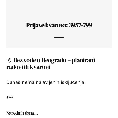
Prijave kvarova: 3957-799
💧 Bez vode u Beogradu – planirani
radovi ili kvarovi
Danas nema najavljenih isključenja.
***
Narednih dana…