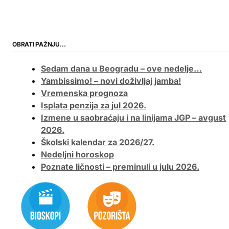
OBRATI PAŽNJU…
Sedam dana u Beogradu – ove nedelje…
Yambissimo! – novi doživljaj jamba!
Vremenska prognoza
Isplata penzija za jul 2026.
Izmene u saobraćaju i na linijama JGP – avgust
2026.
Školski kalendar za 2026/27.
Nedeljni horoskop
Poznate ličnosti – preminuli u julu 2026.