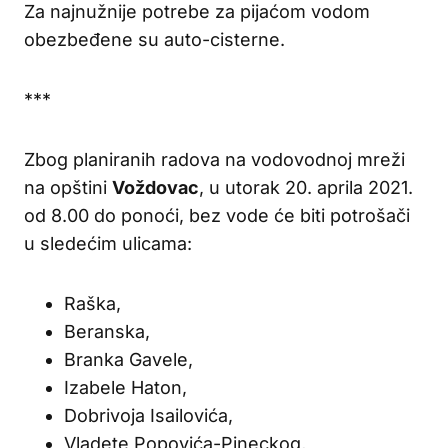
Za najnužnije potrebe za pijaćom vodom
obezbeđene su auto-cisterne.
***
Zbog planiranih radova na vodovodnoj mreži
na opštini
Voždovac
, u utorak 20. aprila 2021.
od 8.00 do ponoći, bez vode će biti potrošači
u sledećim ulicama:
Raška,
Beranska,
Branka Gavele,
Izabele Haton,
Dobrivoja Isailovića,
Vladete Popovića-Pineckog,