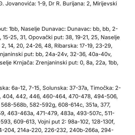
. Jovanovića: 1-9, Dr R. Burijana: 2, Mirijevski
put: 1bb, Naselje Dunavac: Dunavac: bb, bb, 2-
1, 15-25, 31, Opovački put: 38, 19-21, 25, Naselje
2, 14, 20, 24-26, 48, Ribarska: 17-19, 23-29,
njaninski put: bb, 24a-24v, 32-36, 40a-40v,
elje Krnjača: Zrenjaninski put: 0, 8a, 22a, 1bb,
ka: 6a-12, 7-15, Solunska: 37-37a, Timočka: 2-
86, 404, 442, 446, 460-464, 470-478, 494-506,
 568-568b, 582-592g, 608-614c, 351a, 377,
9, 463-463a, 471-479, 483a, 493-507c, 511-
593, 609-613, Vojni put 2: 98a-102, 128-130f,
74-204, 214a-220, 226-232, 240b-266a, 294-