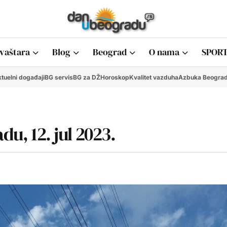
vaštara
Blog
Beograd
O nama
SPORT
tuelni događaji
BG servis
BG za DŽ
Horoskop
Kvalitet vazduha
Azbuka Beogra
du, 12. jul 2023.