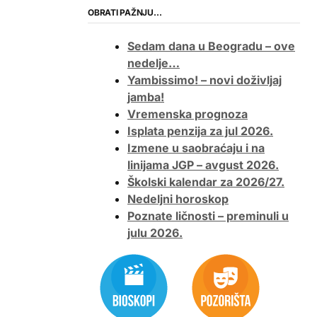
OBRATI PAŽNJU…
Sedam dana u Beogradu – ove
nedelje…
Yambissimo! – novi doživljaj
jamba!
Vremenska prognoza
Isplata penzija za jul 2026.
Izmene u saobraćaju i na
linijama JGP – avgust 2026.
Školski kalendar za 2026/27.
Nedeljni horoskop
Poznate ličnosti – preminuli u
julu 2026.