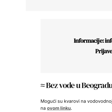
Informacije: in
Prijav
≈ Bez vode u Beogradu 
Mogući su kvarovi na vodovodnoj
na
ovom linku
.