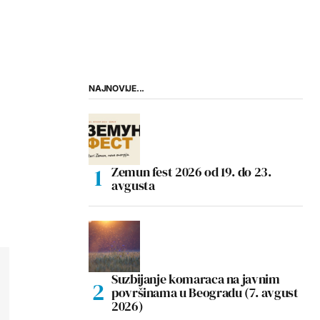
NAJNOVIJE...
Zemun fest 2026 od 19. do 23.
avgusta
Suzbijanje komaraca na javnim
površinama u Beogradu (7. avgust
2026)