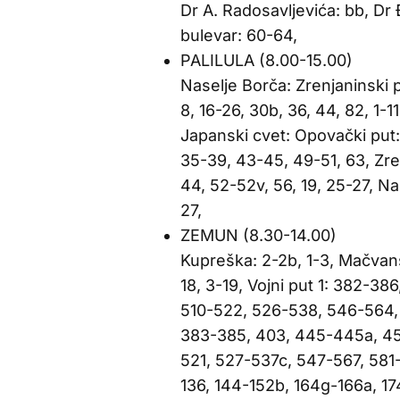
Dr A. Radosavljevića: bb, Dr Đ
bulevar: 60-64,
PALILULA (8.00-15.00)
Naselje Borča: Zrenjaninski 
8, 16-26, 30b, 36, 44, 82, 1-1
Japanski cvet: Opovački put: 
35-39, 43-45, 49-51, 63, Zre
44, 52-52v, 56, 19, 25-27, Nas
27,
ZEMUN (8.30-14.00)
Kupreška: 2-2b, 1-3, Mačvans
18, 3-19, Vojni put 1: 382-3
510-522, 526-538, 546-564,
383-385, 403, 445-445a, 45
521, 527-537c, 547-567, 581-
136, 144-152b, 164g-166a, 1