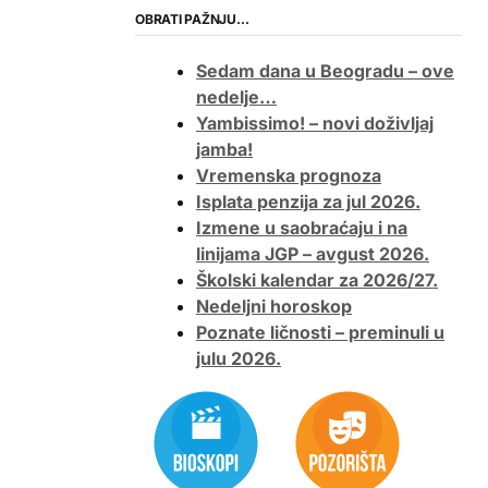
OBRATI PAŽNJU…
Sedam dana u Beogradu – ove
nedelje…
Yambissimo! – novi doživljaj
jamba!
Vremenska prognoza
Isplata penzija za jul 2026.
Izmene u saobraćaju i na
linijama JGP – avgust 2026.
Školski kalendar za 2026/27.
Nedeljni horoskop
Poznate ličnosti – preminuli u
julu 2026.