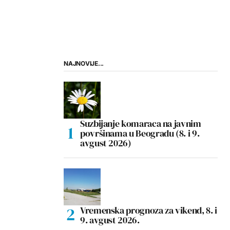
NAJNOVIJE...
Suzbijanje komaraca na javnim
površinama u Beogradu (8. i 9.
avgust 2026)
Vremenska prognoza za vikend, 8. i
9. avgust 2026.