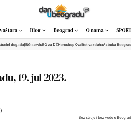
vaštara
Blog
Beograd
O nama
SPORT
tuelni događaji
BG servis
BG za DŽ
Horoskop
Kvalitet vazduha
Azbuka Beogra
du, 19. jul 2023.
Bez struje i bez vode u Beograd