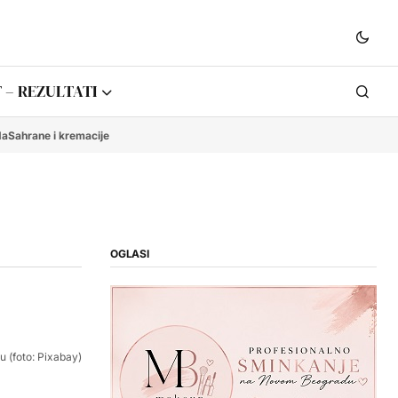
 – REZULTATI
da
Sahrane i kremacije
OGLASI
u (foto: Pixabay)