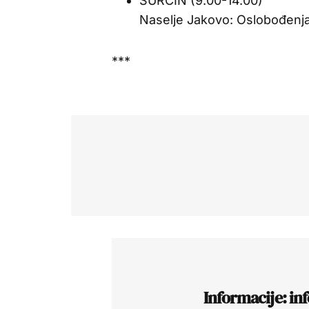
SURČIN (9.00-14.00)
Naselje Jakovo: Oslobođenja
***
Informacije: in