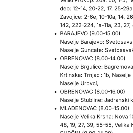
Veliki Prokop: 26a, 60, 1-5, 1
deo: 12-14, 20-22, 17, 25-29a
Zavojice: 2-6e, 10-10a, 14, 2
142, 222-224, 1a-11a, 23, 27, 
BARAJEVO (9.00-15.00)
Naselje Barajevo: Svetosavs
Naselje Guncate: Svetosavs
OBRENOVAC (8.00-14.00)
Naselje Brgulice: Bagremova: 
Krtinska: Trnjaci: 1b, Naselj
Naselje Urovci,
OBRENOVAC (8.00-16.00)
Naselje Stubline: Jadranski k
MLADENOVAC (8.00-15.00)
Naselje Velika Krsna: Nova 1
48, 19, 27, 39, 55-55, Velika K