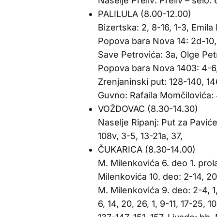
Naselje Preliv: Preliv – selo
PALILULA (8.00-12.00)
Bizertska: 2, 8-16, 1-3, Emila
Popova bara Nova 14: 2d-10, 
Save Petrovića: 3a, Olge Pet
Popova bara Nova 1403: 4-6, 
Zrenjaninski put: 128-140, 1
Guvno: Rafaila Momčilovića: 4
VOŽDOVAC (8.30-14.30)
Naselje Ripanj: Put za Paviće
108v, 3-5, 13-21a, 37,
ČUKARICA (8.30-14.00)
M. Milenkovića 6. deo 1. prola
Milenkovića 10. deo: 2-14, 20
M. Milenkovića 9. deo: 2-4, 
6, 14, 20, 26, 1, 9-11, 17-25, 