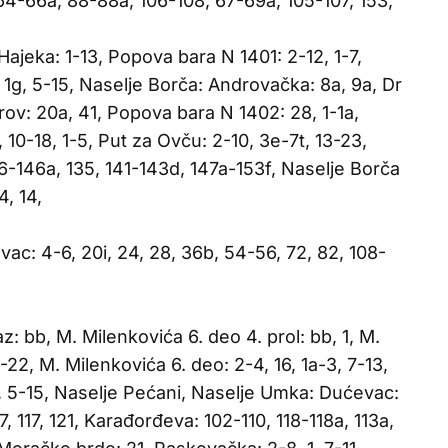
: 64-66a, 88-88a, 106-108, 67-69a, 105-107, 153,
 Hajeka: 1-13, Popova bara N 1401: 2-12, 1-7,
1g, 5-15, Naselje Borča: Androvačka: 8a, 9a, Dr
rov: 20a, 41, Popova bara N 1402: 28, 1-1a,
10-18, 1-5, Put za Ovču: 2-10, 3e-7t, 13-23,
46-146a, 135, 141-143d, 147a-153f, Naselje Borča
, 14,
vac: 4-6, 20i, 24, 28, 36b, 54-56, 72, 82, 108-
z: bb, M. Milenkovića 6. deo 4. prol: bb, 1, M.
-22, M. Milenkovića 6. deo: 2-4, 16, 1a-3, 7-13,
1, 5-15, Naselje Pećani, Naselje Umka: Dućevac:
107, 117, 121, Karađorđeva: 102-110, 118-118a, 113a,