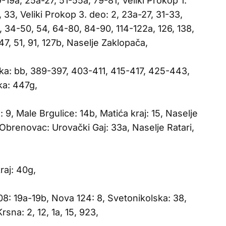
9-19a, 25a-27, 51-55a, 79-81, Veliki Prokop 1.
, 33, Veliki Prokop 3. deo: 2, 23a-27, 31-33,
6, 34-50, 54, 64-80, 84-90, 114-122a, 126, 138,
47, 51, 91, 127b, Naselje Zaklopača,
ka: bb, 389-397, 403-411, 415-417, 425-443,
ka: 447g,
9, Male Brgulice: 14b, Matića kraj: 15, Naselje
e Obrenovac: Urovački Gaj: 33a, Naselje Ratari,
raj: 40g,
08: 19a-19b, Nova 124: 8, Svetonikolska: 38,
rsna: 2, 12, 1a, 15, 923,