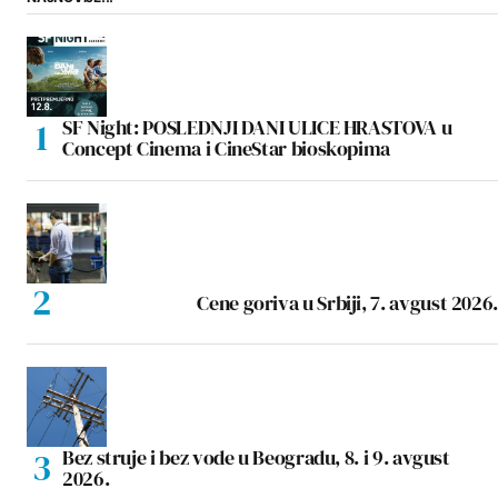
SF Night: POSLEDNJI DANI ULICE HRASTOVA u
Concept Cinema i CineStar bioskopima
Cene goriva u Srbiji, 7. avgust 2026.
Bez struje i bez vode u Beogradu, 8. i 9. avgust
2026.