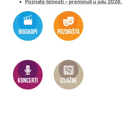
Poznate ličnosti – preminuli u julu 2026.