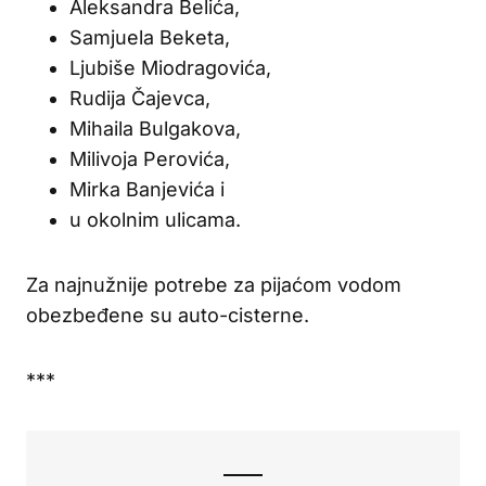
Aleksandra Belića,
Samjuela Beketa,
Ljubiše Miodragovića,
Rudija Čajevca,
Mihaila Bulgakova,
Milivoja Perovića,
Mirka Banjevića i
u okolnim ulicama.
Za najnužnije potrebe za pijaćom vodom
obezbeđene su auto-cisterne.
***