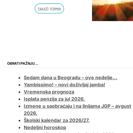
OBRATI PAŽNJU…
Sedam dana u Beogradu – ove nedelje…
Yambissimo! – novi doživljaj jamba!
Vremenska prognoza
Isplata penzija za jul 2026.
Izmene u saobraćaju i na linijama JGP – avgust
2026.
Školski kalendar za 2026/27.
Nedeljni horoskop