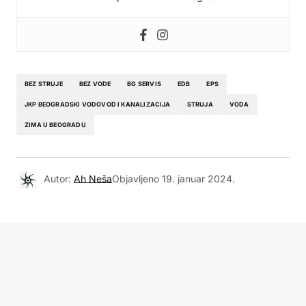
BEZ STRUJE
BEZ VODE
BG SERVIS
EDB
EPS
JKP BEOGRADSKI VODOVOD I KANALIZACIJA
STRUJA
VODA
ZIMA U BEOGRADU
Autor:
Ah Neša
Objavljeno
19. januar 2024.