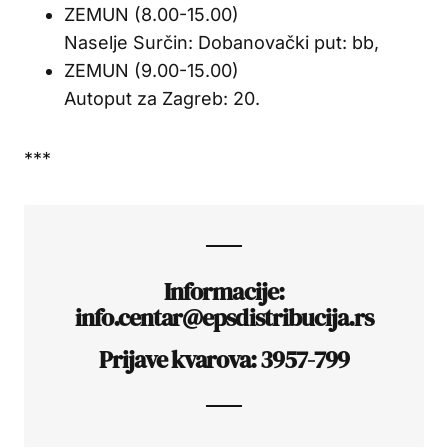
ZEMUN (8.00-15.00)
Naselje Surčin: Dobanovački put: bb,
ZEMUN (9.00-15.00)
Autoput za Zagreb: 20.
***
Informacije:
info.centar@epsdistribucija.rs
Prijave kvarova: 3957-799