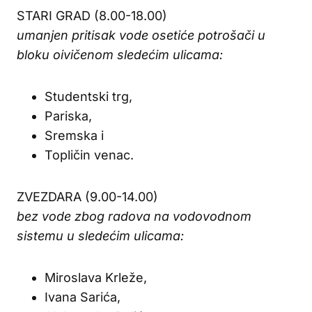
STARI GRAD (8.00-18.00)
umanjen pritisak vode osetiće potrošači u
bloku oivičenom sledećim ulicama:
Studentski trg,
Pariska,
Sremska i
Topličin venac.
ZVEZDARA (9.00-14.00)
bez vode zbog radova na vodovodnom
sistemu u sledećim ulicama:
Miroslava Krleže,
Ivana Sarića,