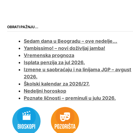
OBRATI PAŽNJU…
Sedam dana u Beogradu – ove nedelje…
Yambissimo! – novi doživljaj jamba!
Vremenska prognoza
Isplata penzija za jul 2026.
Izmene u saobraćaju i na linijama JGP – avgust
2026.
Školski kalendar za 2026/27.
Nedeljni horoskop
Poznate ličnosti – preminuli u julu 2026.