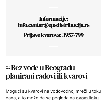
Informacije:
info.centar@epsdistribucija.rs
Prijave kvarova: 3957-799
≈ Bez vode u Beogradu –
planirani radovi ili kvarovi
Mogući su kvarovi na vodovodnoj mreži u toku
dana, a to može da se pogleda na
ovom linku
.