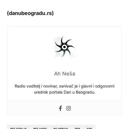
(danubeogradu.rs)
Ah Neša
Radio voditelj i novinar, osnivač je i glavni i odgovorni
urednik portala Dan u Beogradu.
BEZ STRUJE
BEZ VODE
BG SERVIS
EDB
EPS