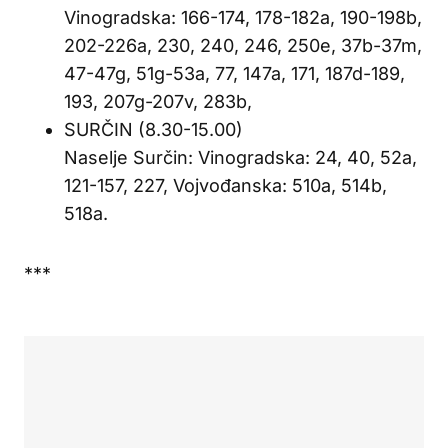
Vinogradska: 166-174, 178-182a, 190-198b,
202-226a, 230, 240, 246, 250e, 37b-37m,
47-47g, 51g-53a, 77, 147a, 171, 187d-189,
193, 207g-207v, 283b,
SURČIN (8.30-15.00)
Naselje Surčin: Vinogradska: 24, 40, 52a,
121-157, 227, Vojvođanska: 510a, 514b,
518a.
***