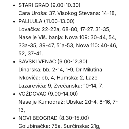
STARI GRAD (9.00-10.30)
Cara Uroša: 37, Visokog Stevana: 14-18,
PALILULA (11.00-13.00)
Lovačka: 22-22a, 68-80, 17-27, 31-35,
Naselje Viš. banja: Nova 109: 30-44, 54,
33a-35, 39-47, 51a-53, Nova 110: 40-46,
52, 37-41,
SAVSKI VENAC (9.00-12.30)
Dinarska: bb, 2-14, 1-9, Dr Milutina
Ivkovića: bb, 4, Humska: 2, Laze
Lazarevića: 9, Zvečanska: 10-14, 7,
VOŽDOVAC (9.00-14.00)
Naselje Kumodraž: Ubska: 2đ-4, 8-16, 7-
13,
NOVI BEOGRAD (8.30-15.00)
Golubinačka: 75a, Surčinska: 21g,