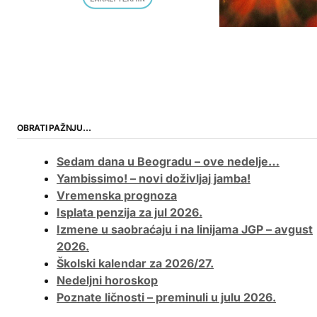
OBRATI PAŽNJU…
Sedam dana u Beogradu – ove nedelje…
Yambissimo! – novi doživljaj jamba!
Vremenska prognoza
Isplata penzija za jul 2026.
Izmene u saobraćaju i na linijama JGP – avgust
2026.
Školski kalendar za 2026/27.
Nedeljni horoskop
Poznate ličnosti – preminuli u julu 2026.