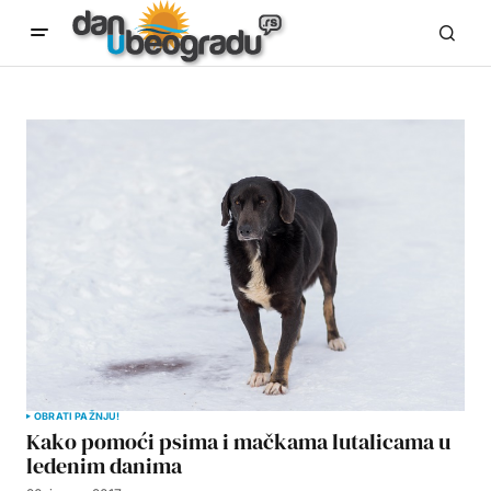
OBRATI PAŽNJU!
Kako pomoći psima i mačkama lutalicama u
ledenim danima