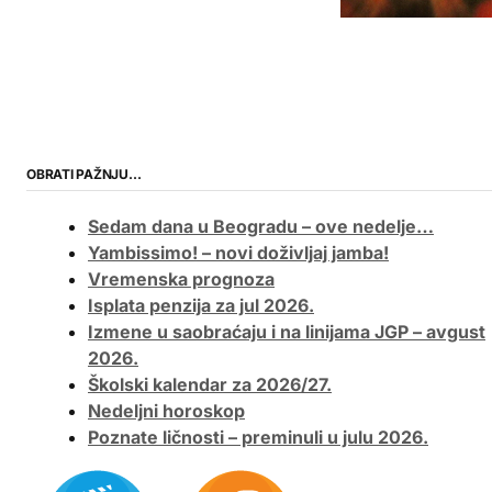
OBRATI PAŽNJU…
Sedam dana u Beogradu – ove nedelje…
Yambissimo! – novi doživljaj jamba!
Vremenska prognoza
Isplata penzija za jul 2026.
Izmene u saobraćaju i na linijama JGP – avgust
2026.
Školski kalendar za 2026/27.
Nedeljni horoskop
Poznate ličnosti – preminuli u julu 2026.