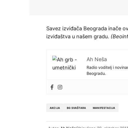
Savez izviđača Beograda inače ove
izviđaštva u našem gradu.
(Beoin
Ah Neša
Radio voditelj i novina
Beogradu.
AKCIJA
BG SVAŠTARA
MANIFESTACIJA