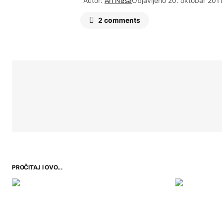
Autor:
Ah Neša
Objavljeno
20. oktobar 2011
2 comments
PROČITAJ I OVO...