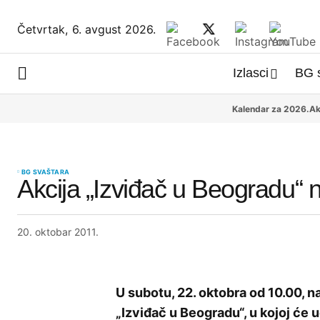
Četvrtak,
6. avgust 2026.
Izlasci
BG 
Kalendar za 2026.
Ak
BG SVAŠTARA
Akcija „Izviđač u Beogradu“ 
20. oktobar 2011.
U subotu, 22. oktobra od 10.00, n
„Izviđač u Beogradu“, u kojoj će