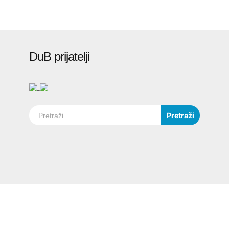
DuB prijatelji
Pretraži