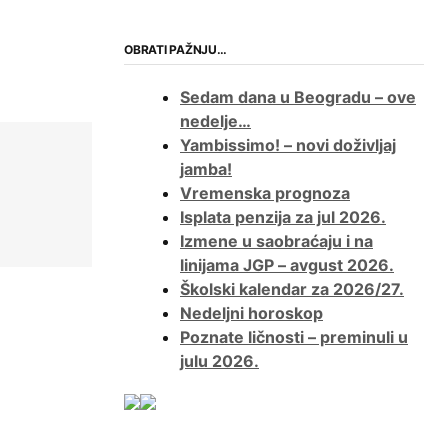
OBRATI PAŽNJU…
Sedam dana u Beogradu – ove
nedelje…
Yambissimo! – novi doživljaj
jamba!
Vremenska prognoza
Isplata penzija za jul 2026.
Izmene u saobraćaju i na
linijama JGP – avgust 2026.
Školski kalendar za 2026/27.
Nedeljni horoskop
Poznate ličnosti – preminuli u
julu 2026.