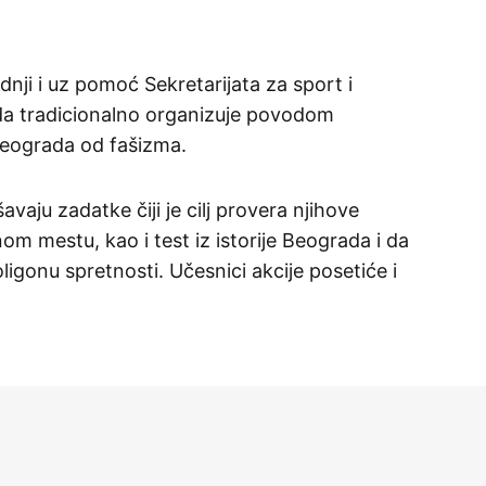
dnji i uz pomoć Sekretarijata za sport i
da tradicionalno organizuje povodom
eograda od fašizma.
avaju zadatke čiji je cilj provera njihove
nom mestu, kao i test iz istorije Beograda i da
ligonu spretnosti. Učesnici akcije posetiće i