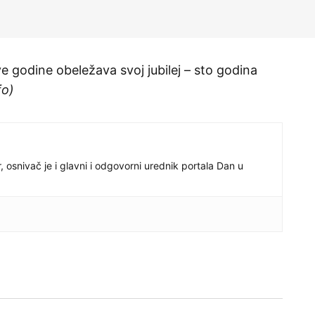
 godine obeležava svoj jubilej – sto godina
fo)
r, osnivač je i glavni i odgovorni urednik portala Dan u