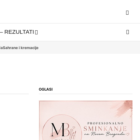
– REZULTATI
da
Sahrane i kremacije
OGLASI