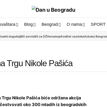
svaštara
Blog
Beograd
O nama
SPORT 
tuelni događaji
BG servis
BG za DŽ
Horoskop
Kvalitet vazduha
Azbuka Beogra
na Trgu Nikole Pašića
a Trgu Nikole Pašića biće održana akcija
 učestvovati oko 300 mladih iz beogradskih