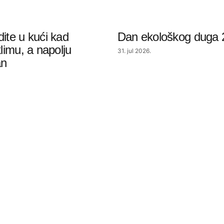
dite u kući kad
Dan ekološkog duga 
klimu, a napolju
31. jul 2026.
an