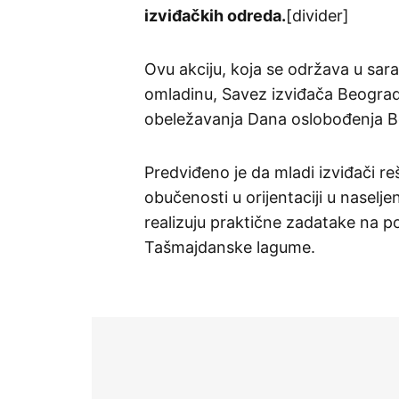
izviđačkih odreda.
[divider]
Ovu akciju, koja se održava u sara
omladinu, Savez izviđača Beogra
obeležavanja Dana oslobođenja B
Predviđeno je da mladi izviđači reš
obučenosti u orijentaciji u naselje
realizuju praktične zadatake na po
Tašmajdanske lagume.