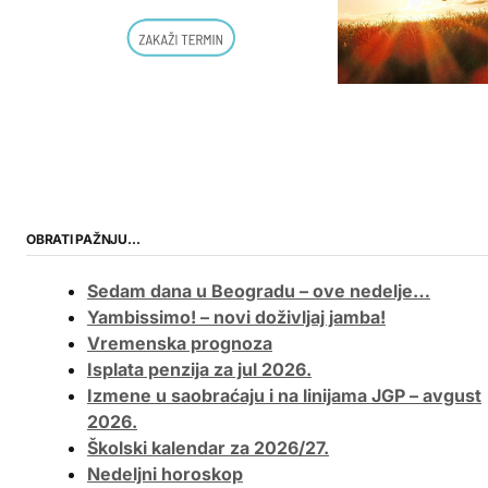
OBRATI PAŽNJU…
Sedam dana u Beogradu – ove nedelje…
Yambissimo! – novi doživljaj jamba!
Vremenska prognoza
Isplata penzija za jul 2026.
Izmene u saobraćaju i na linijama JGP – avgust
2026.
Školski kalendar za 2026/27.
Nedeljni horoskop