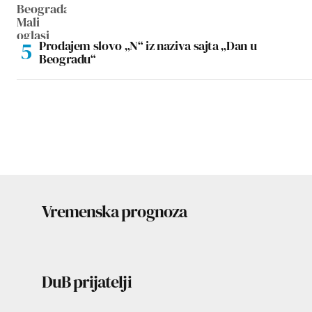
Prodajem slovo „N“ iz naziva sajta „Dan u
Beogradu“
Vremenska prognoza
DuB prijatelji