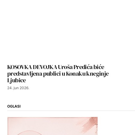
KOSOVKA DEVOJKA Uroša Predića biće
predstavljena publici u Konaku kneginje
Ljubice
24. jun 2026.
OGLASI