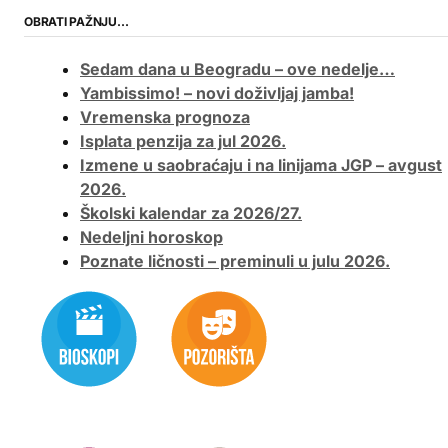
OBRATI PAŽNJU…
Sedam dana u Beogradu – ove nedelje…
Yambissimo! – novi doživljaj jamba!
Vremenska prognoza
Isplata penzija za jul 2026.
Izmene u saobraćaju i na linijama JGP – avgust
2026.
Školski kalendar za 2026/27.
Nedeljni horoskop
Poznate ličnosti – preminuli u julu 2026.