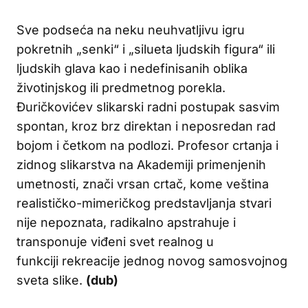
Sve podseća na neku neuhvatljivu igru
pokretnih „senki“ i „silueta ljudskih figura“ ili
ljudskih glava kao i nedefinisanih oblika
životinjskog ili predmetnog porekla.
Đuričkovićev slikarski radni postupak sasvim
spontan, kroz brz direktan i neposredan rad
bojom i četkom na podlozi. Profesor crtanja i
zidnog slikarstva na Akademiji primenjenih
umetnosti, znači vrsan crtač, kome veština
realističko-mimeričkog predstavljanja stvari
nije nepoznata, radikalno apstrahuje i
transponuje viđeni svet realnog u
funkciji rekreacije jednog novog samosvojnog
sveta slike.
(dub)