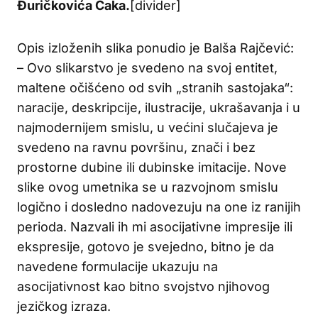
Đuričkovića Ćaka.
[divider]
Opis izloženih slika ponudio je Balša Rajčević:
– Ovo slikarstvo je svedeno na svoj entitet,
maltene očišćeno od svih „stranih sastojaka“:
naracije, deskripcije, ilustracije, ukrašavanja i u
najmodernijem smislu, u većini slučajeva je
svedeno na ravnu površinu, znači i bez
prostorne dubine ili dubinske imitacije. Nove
slike ovog umetnika se u razvojnom smislu
logično i dosledno nadovezuju na one iz ranijih
perioda. Nazvali ih mi asocijativne impresije ili
ekspresije, gotovo je svejedno, bitno je da
navedene formulacije ukazuju na
asocijativnost kao bitno svojstvo njihovog
jezičkog izraza.