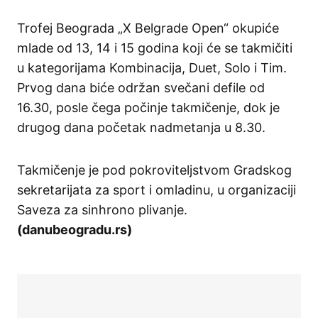
Trofej Beograda „X Belgrade Open“ okupiće
mlade od 13, 14 i 15 godina koji će se takmičiti
u kategorijama Kombinacija, Duet, Solo i Tim.
Prvog dana biće održan svečani defile od
16.30, posle čega počinje takmičenje, dok je
drugog dana početak nadmetanja u 8.30.
Takmičenje je pod pokroviteljstvom Gradskog
sekretarijata za sport i omladinu, u organizaciji
Saveza za sinhrono plivanje.
(danubeogradu.rs)