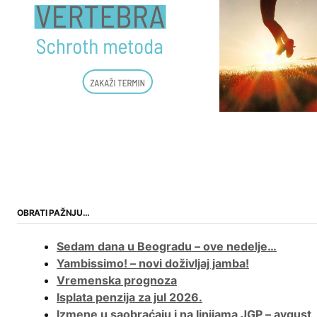
OBRATI PAŽNJU…
Sedam dana u Beogradu – ove nedelje…
Yambissimo! – novi doživljaj jamba!
Vremenska prognoza
Isplata penzija za jul 2026.
Izmene u saobraćaju i na linijama JGP – avgust