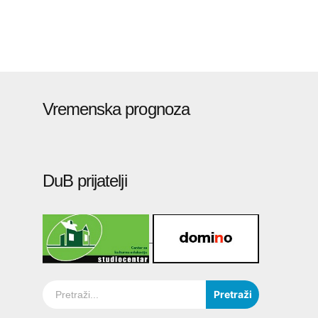
Vremenska prognoza
DuB prijatelji
Pretraži