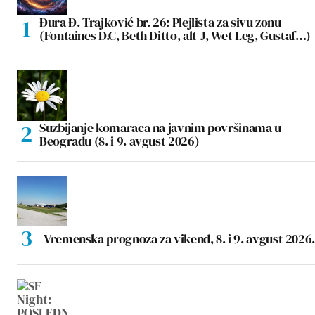
Đura Đ. Trajković br. 26: Plejlista za sivu zonu
(Fontaines D.C, Beth Ditto, alt-J, Wet Leg, Gustaf…)
Suzbijanje komaraca na javnim površinama u
Beogradu (8. i 9. avgust 2026)
Vremenska prognoza za vikend, 8. i 9. avgust 2026.