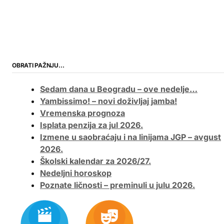
OBRATI PAŽNJU…
Sedam dana u Beogradu – ove nedelje…
Yambissimo! – novi doživljaj jamba!
Vremenska prognoza
Isplata penzija za jul 2026.
Izmene u saobraćaju i na linijama JGP – avgust
2026.
Školski kalendar za 2026/27.
Nedeljni horoskop
Poznate ličnosti – preminuli u julu 2026.