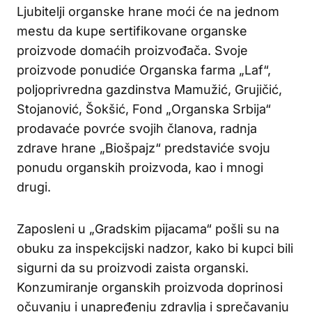
Ljubitelji organske hrane moći će na jednom
mestu da kupe sertifikovane organske
proizvode domaćih proizvođača. Svoje
proizvode ponudiće Organska farma „Laf“,
poljoprivredna gazdinstva Mamužić, Grujičić,
Stojanović, Šokšić, Fond „Organska Srbija“
prodavaće povrće svojih članova, radnja
zdrave hrane „Biošpajz“ predstaviće svoju
ponudu organskih proizvoda, kao i mnogi
drugi.
Zaposleni u „Gradskim pijacama“ pošli su na
obuku za inspekcijski nadzor, kako bi kupci bili
sigurni da su proizvodi zaista organski.
Konzumiranje organskih proizvoda doprinosi
očuvanju i unapređenju zdravlja i sprečavanju