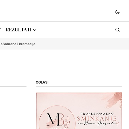
 – REZULTATI
da
Sahrane i kremacije
OGLASI