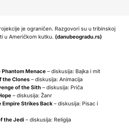
ojekcije je ograničen. Razgovori su u tribinskoj
vati u Američkom kutku.
(danubeogradu.rs)
 Phantom Menace
– diskusija: Bajka i mit
f the Clones
– diskusija: Animacija
enge of the Sith
– diskusija: Priča
Hope
– diskusija: Žanr
 Empire Strikes Back
– diskusija: Pisac i
f the Jedi
– diskusija: Religija