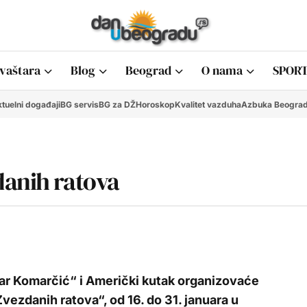
vaštara
Blog
Beograd
O nama
SPORT
tuelni događaji
BG servis
BG za DŽ
Horoskop
Kvalitet vazduha
Azbuka Beogra
danih ratova
azar Komarčić“ i Američki kutak organizovaće
vezdanih ratova“, od 16. do 31. januara u