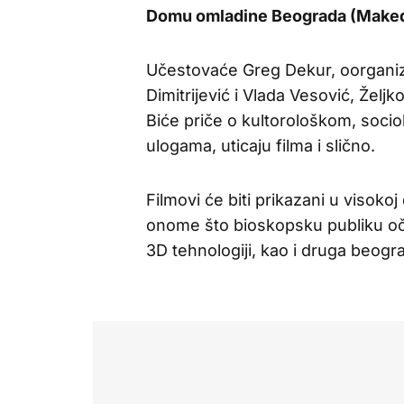
Domu omladine Beograda (Maked
Učestovaće Greg Dekur, oorganiz
Dimitrijević i Vlada Vesović, Željk
Biće priče o kultorološkom, socio
ulogama, uticaju filma i slično.
Filmovi će biti prikazani u visokoj
onome što bioskopsku publiku oč
3D tehnologiji, kao i druga beog