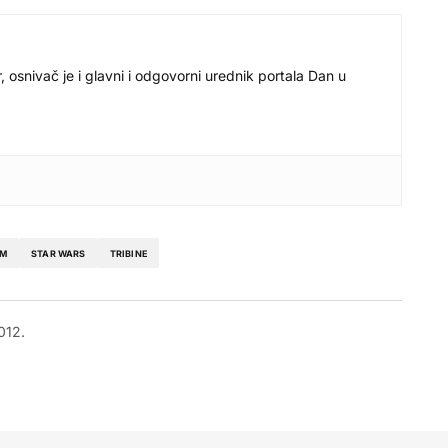
r, osnivač je i glavni i odgovorni urednik portala Dan u
LM
STAR WARS
TRIBINE
012.