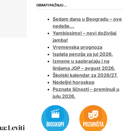
OBRATI PAŽNJU…
Sedam dana u Beogradu – ove
nedelje…
Yambissimo! – novi doživljaj
jamba!
Vremenska prognoza
Isplata penzija za jul 2026.
Izmene u saobraćaju i na
linijama JGP – avgust 2026.
Školski kalendar za 2026/27.
Nedeljni horoskop
Poznate ličnosti – preminuli u
julu 2026.
a: Leviti