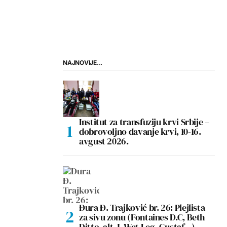
NAJNOVIJE...
Institut za transfuziju krvi Srbije –
dobrovoljno davanje krvi, 10-16.
avgust 2026.
Đura Đ. Trajković br. 26: Plejlista
za sivu zonu (Fontaines D.C, Beth
Ditto, alt-J, Wet Leg, Gustaf…)