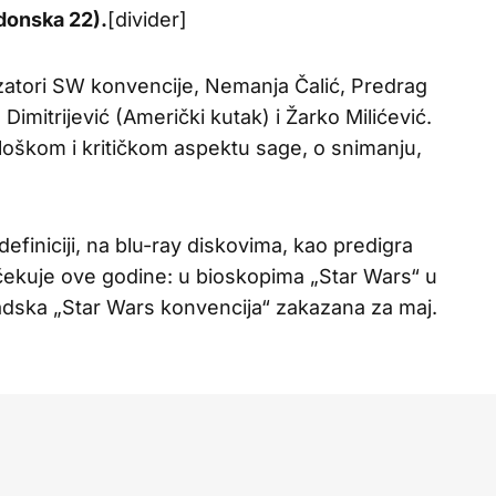
onska 22).
[divider]
atori SW konvencije, Nemanja Čalić, Predrag
o Dimitrijević (Američki kutak) i Žarko Milićević.
loškom i kritičkom aspektu sage, o snimanju,
 definiciji, na blu-ray diskovima, kao predigra
ekuje ove godine: u bioskopima „Star Wars“ u
radska „Star Wars konvencija“ zakazana za maj.