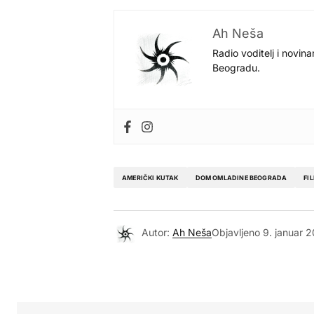
Ah Neša
Radio voditelj i novina
Beogradu.
AMERIČKI KUTAK
DOM OMLADINE BEOGRADA
FI
Autor:
Ah Neša
Objavljeno
9. januar 2