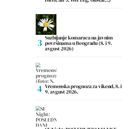
Suzbijanje komaraca na javnim
površinama u Beogradu (8. i 9.
avgust 2026)
Vremenska prognoza za vikend, 8. i
9. avgust 2026.