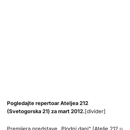
Pogledajte repertoar Ateljea 212
(Svetogorska 21) za mart 2012.
[divider]
Premijera predstave „Plodni dani“ (Atelje 212 u