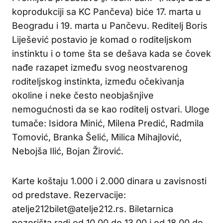
koprodukciji sa KC Pančeva) biće 17. marta u
Beogradu i 19. marta u Pančevu. Reditelj Boris
Liješević postavio je komad o roditeljskom
instinktu i o tome šta se dešava kada se čovek
nađe razapet između svog neostvarenog
roditeljskog instinkta, između očekivanja
okoline i neke često neobjašnjive
nemogućnosti da se kao roditelj ostvari. Uloge
tumače: Isidora Minić, Milena Predić, Radmila
Tomović, Branka Šelić, Milica Mihajlović,
Nebojša Ilić, Bojan Žirović.
Karte koštaju 1.000 i 2.000 dinara u zavisnosti
od predstave. Rezervacije:
atelje212bilet@atelje212.rs. Biletarnica
pozorišta radi od 10.00 do 13.00 i od 18.00 do