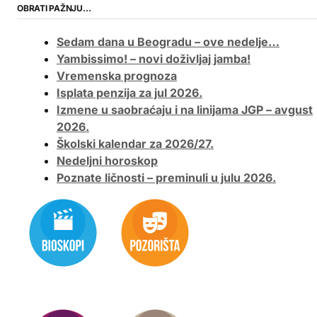
OBRATI PAŽNJU…
Sedam dana u Beogradu – ove nedelje…
Yambissimo! – novi doživljaj jamba!
Vremenska prognoza
Isplata penzija za jul 2026.
Izmene u saobraćaju i na linijama JGP – avgust
2026.
Školski kalendar za 2026/27.
Nedeljni horoskop
Poznate ličnosti – preminuli u julu 2026.