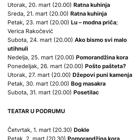
Utorak, 20. mart (20.00)
Ratna kuhinja
Sreda, 21. mart (20.00)
Ratna kuhinja
Petak, 23. mart (20.00)
Lu – modna priča
;
Verica Rakočević
Subota, 24. mart (20.00)
Ako bismo svi malo
utihnuli
Nedelja, 25. mart (20.00)
Pomorandžina kora
Ponedeljak, 26. mart (20.00)
Pošto pašteta?
Utorak, 27. mart (20.00)
Džepovi puni kamenja
Petak, 30. mart (20.00)
Bog masakra
Subota, 31. mart (20.00)
Posetilac
TEATAR U PODRUMU
Četvrtak, 1. mart (20.30)
Dokle
Petak, 2. mart (20.30)
Pomorandžina kora