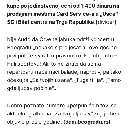
kupe po jedinstvenoj ceni od 1.400 dinara na
prodajnim mestima Card Service-a u „Ušće“
SC i Bilet centru na Trgu Republike.
[divider]
Nije čudo da Crvena jabuka održi koncert u
Beogradu „nekako s proljeća“ ali ove godine
prvi put će svirati u pravom rock ambijentu –
Hali sportova! Ali, to ne znači da se na
repertoaru neće naći balade, naprotiv, pa tako
očekujte „Sa tvojih usana“, „Tuga ti i ja“, „Tamo
gde ljubav počinje“…
Dobro poznate numere upotpuniće hitovi sa
aktuelnog albuma „Za tvoju ljubav“ koji je bend
objavio prošle godine.
(danubeogradu.rs)