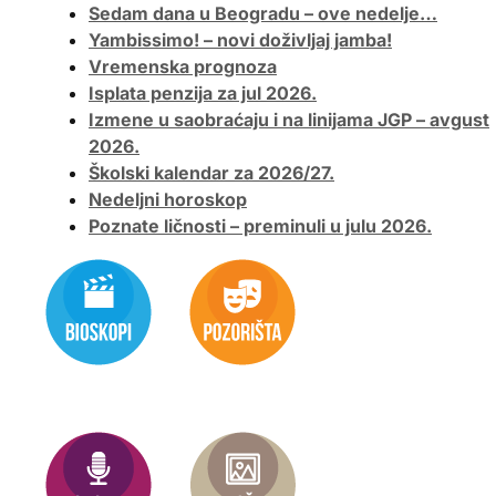
Sedam dana u Beogradu – ove nedelje…
Yambissimo! – novi doživljaj jamba!
Vremenska prognoza
Isplata penzija za jul 2026.
Izmene u saobraćaju i na linijama JGP – avgust
2026.
Školski kalendar za 2026/27.
Nedeljni horoskop
Poznate ličnosti – preminuli u julu 2026.