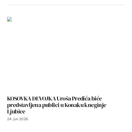
KOSOVKA DEVOJKA Uroša Predića biće
predstavljena publici u Konaku kneginje
Ljubice
24. jun 2026.