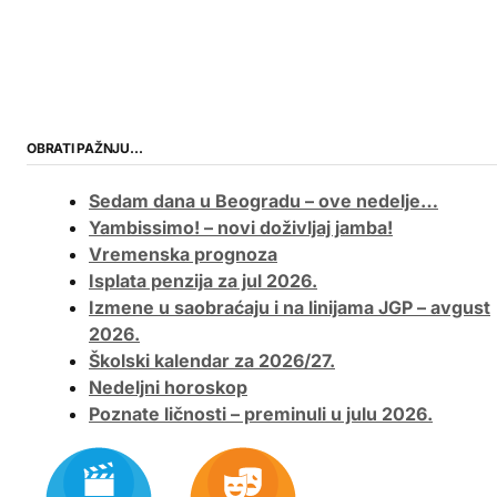
OBRATI PAŽNJU…
Sedam dana u Beogradu – ove nedelje…
Yambissimo! – novi doživljaj jamba!
Vremenska prognoza
Isplata penzija za jul 2026.
Izmene u saobraćaju i na linijama JGP – avgust
2026.
Školski kalendar za 2026/27.
Nedeljni horoskop
Poznate ličnosti – preminuli u julu 2026.