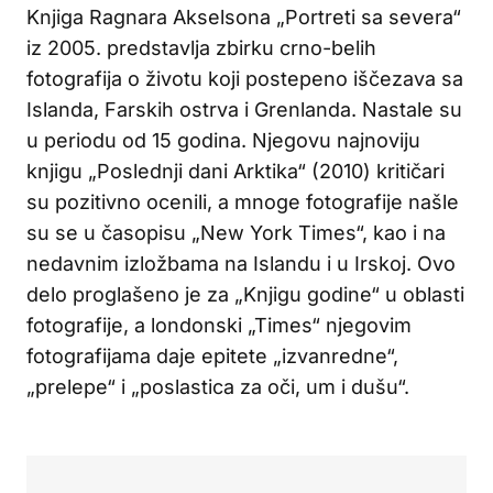
Knjiga Ragnara Akselsona „Portreti sa severa“
iz 2005. predstavlja zbirku crno-belih
fotografija o životu koji postepeno iščezava sa
Islanda, Farskih ostrva i Grenlanda. Nastale su
u periodu od 15 godina. Njegovu najnoviju
knjigu „Poslednji dani Arktika“ (2010) kritičari
su pozitivno ocenili, a mnoge fotografije našle
su se u časopisu „New York Times“, kao i na
nedavnim izložbama na Islandu i u Irskoj. Ovo
delo proglašeno je za „Knjigu godine“ u oblasti
fotografije, a londonski „Times“ njegovim
fotografijama daje epitete „izvanredne“,
„prelepe“ i „poslastica za oči, um i dušu“.