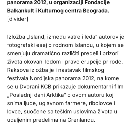
panorama 2012, u organizaciji Fondacije
Balkankult i Kulturnog centra Beograda.
[divider]
Izložba „Island, između vatre i leda“ autorov je
fotografski esej o rodnom Islandu, u kojem se
smenjuju dramatično različiti predeli i prizori
života okovani ledom i prave erupcije prirode.
Raksova izložba je i nastavak filmskog
festivala Nordijska panorama 2012, na kome
se u Dvorani KCB prikazuje dokumentarni film
„Poslednji dani Arktika“ o ovom autoru koji
snima ljude, uglavnom farmere, ribolovce i
lovce, suočene sa teškim uslovima života u
udaljenim predelima na Grenlandu.