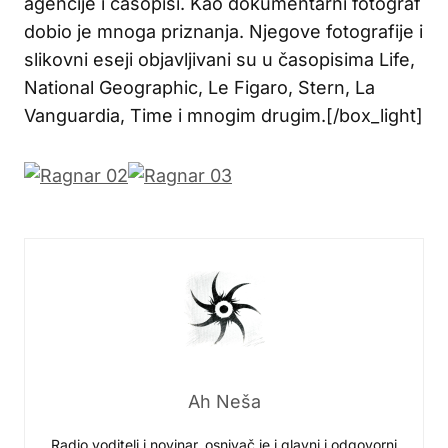
agencije i časopisi. Kao dokumentarni fotograf
dobio je mnoga priznanja. Njegove fotografije i
slikovni eseji objavljivani su u časopisima Life,
National Geographic, Le Figaro, Stern, La
Vanguardia, Time i mnogim drugim.[/box_light]
Ah Neša
Radio voditelj i novinar, osnivač je i glavni i odgovorni