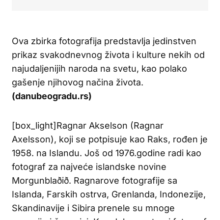
Ova zbirka fotografija predstavlja jedinstven
prikaz svakodnevnog života i kulture nekih od
najudaljenijih naroda na svetu, kao polako
gašenje njihovog načina života.
(danubeogradu.rs)
[box_light]Ragnar Akselson (Ragnar
Axelsson), koji se potpisuje kao Raks, rođen je
1958. na Islandu. Još od 1976.godine radi kao
fotograf za najveće islandske novine
Morgunblaðið. Ragnarove fotografije sa
Islanda, Farskih ostrva, Grenlanda, Indonezije,
Skandinavije i Sibira prenele su mnoge