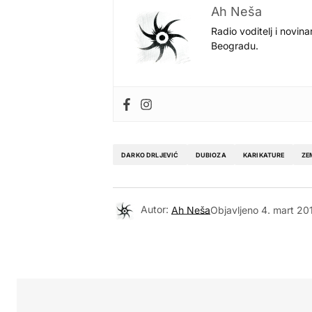
Ah Neša
Radio voditelj i novina
Beogradu.
DARKO DRLJEVIĆ
DUBIOZA
KARIKATURE
ZE
Autor:
Ah Neša
Objavljeno
4. mart 20