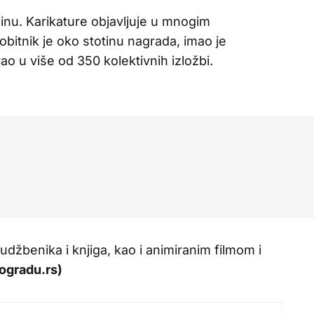
ašinu. Karikature objavljuje u mnogim
bitnik je oko stotinu nagrada, imao je
ao u više od 350 kolektivnih izložbi.
 udžbenika i knjiga, kao i animiranim filmom i
ogradu.rs)