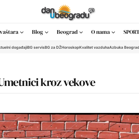
vaštara
Blog
Beograd
O nama
SPORT
tuelni događaji
BG servis
BG za DŽ
Horoskop
Kvalitet vazduha
Azbuka Beogra
 Umetnici kroz vekove