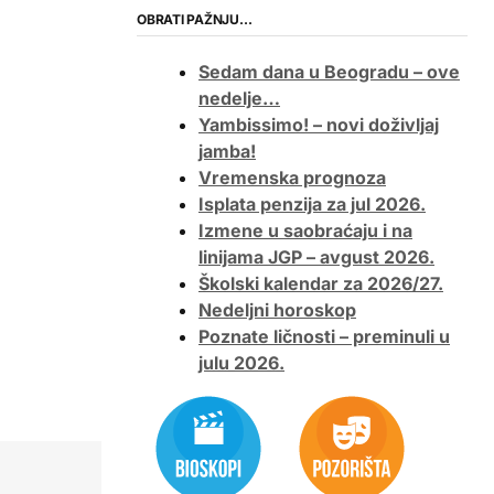
OBRATI PAŽNJU…
Sedam dana u Beogradu – ove
nedelje…
Yambissimo! – novi doživljaj
jamba!
Vremenska prognoza
Isplata penzija za jul 2026.
Izmene u saobraćaju i na
linijama JGP – avgust 2026.
Školski kalendar za 2026/27.
Nedeljni horoskop
Poznate ličnosti – preminuli u
julu 2026.