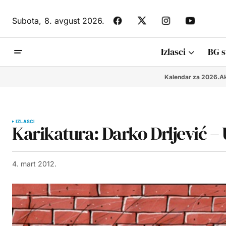
Subota,
8. avgust 2026.
Izlasci
BG s
Kalendar za 2026.
Ak
IZLASCI
Karikatura: Darko Drljević –
4. mart 2012.