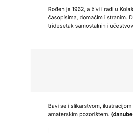
Rođen je 1962, a živi i radi u Kol
časopisima, domaćim i stranim. Do
tridesetak samostalnih i učestvov
Bavi se i slikarstvom, ilustracijom
amaterskim pozorištem.
(danube