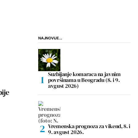
NAJNOVIJE...
Suzbijanje komaraca na javnim
površinama u Beogradu (8. i 9.
avgust 2026)
bije
Vremenska prognoza za vikend, 8. i
9. avgust 2026.