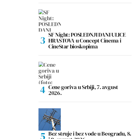
SF Night: POSLEDNJI DANI ULICE
HRASTOVA u Concept Cinema i
CineStar bioskopima
Cene goriva u Srbiji, 7. avgust
2026.
Bez struje i bez vode u Beogradu, 8.