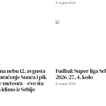
6. avgust 2026.
na nebu 12. avgusta
Fudbal: Super liga Sr
račenje Sunca i pik
2026/27, 4. kolo
še meteora – evo šta
6. avgust 2026.
idimo iz Srbije