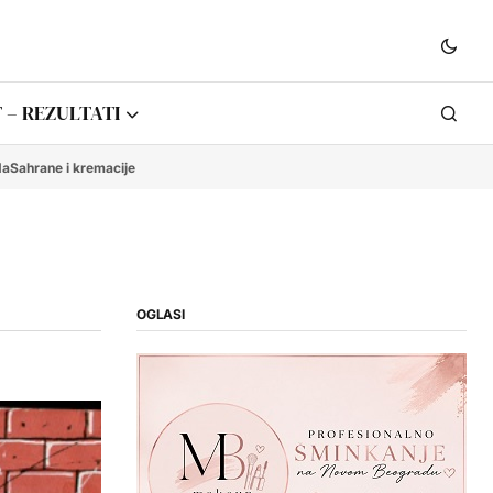
 – REZULTATI
da
Sahrane i kremacije
OGLASI