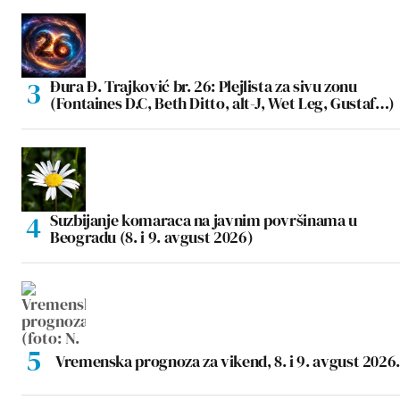
Đura Đ. Trajković br. 26: Plejlista za sivu zonu
(Fontaines D.C, Beth Ditto, alt-J, Wet Leg, Gustaf…)
Suzbijanje komaraca na javnim površinama u
Beogradu (8. i 9. avgust 2026)
Vremenska prognoza za vikend, 8. i 9. avgust 2026.