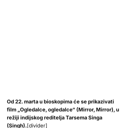
Od 22. marta u bioskopima će se prikazivati
film „Ogledalce, ogledalce“ (Mirror, Mirror), u
režiji indijskog reditelja Tarsema Singa
(Singh).
[divider]