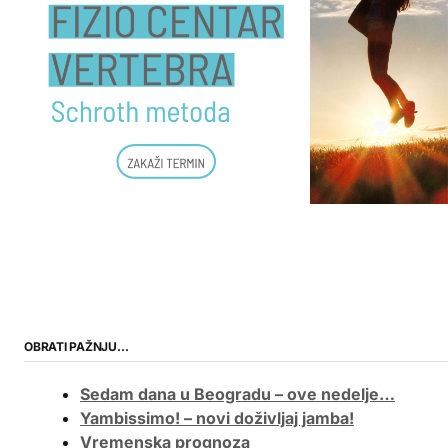
OBRATI PAŽNJU…
Sedam dana u Beogradu – ove nedelje…
Yambissimo! – novi doživljaj jamba!
Vremenska prognoza