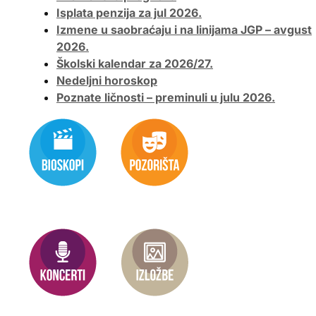
Isplata penzija za jul 2026.
Izmene u saobraćaju i na linijama JGP – avgust
2026.
Školski kalendar za 2026/27.
Nedeljni horoskop
Poznate ličnosti – preminuli u julu 2026.