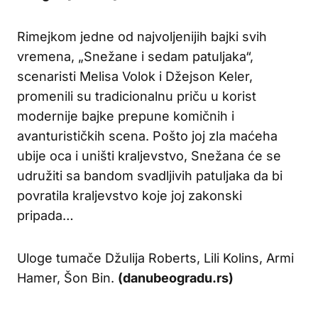
Rimejkom jedne od najvoljenijih bajki svih
vremena, „Snežane i sedam patuljaka“,
scenaristi Melisa Volok i Džejson Keler,
promenili su tradicionalnu priču u korist
modernije bajke prepune komičnih i
avanturističkih scena. Pošto joj zla maćeha
ubije oca i uništi kraljevstvo, Snežana će se
udružiti sa bandom svadljivih patuljaka da bi
povratila kraljevstvo koje joj zakonski
pripada…
Uloge tumače Džulija Roberts, Lili Kolins, Armi
Hamer, Šon Bin.
(danubeogradu.rs)