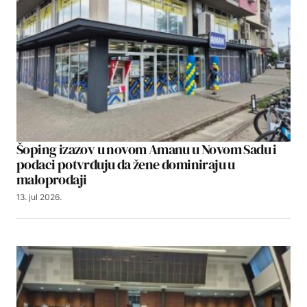
Šoping izazov u novom Amanu u Novom Sadu i
podaci potvrđuju da žene dominiraju u
maloprodaji
13. jul 2026.