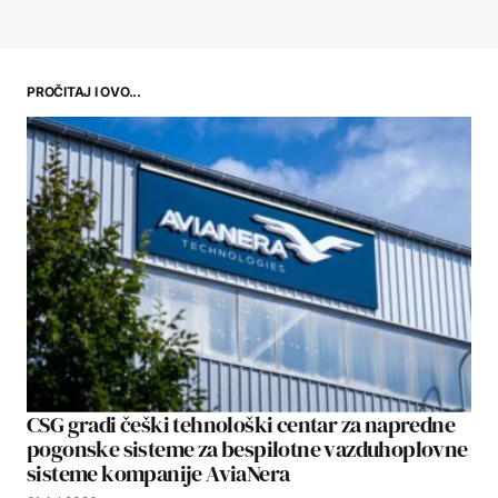
PROČITAJ I OVO...
CSG gradi češki tehnološki centar za napredne
pogonske sisteme za bespilotne vazduhoplovne
sisteme kompanije AviaNera