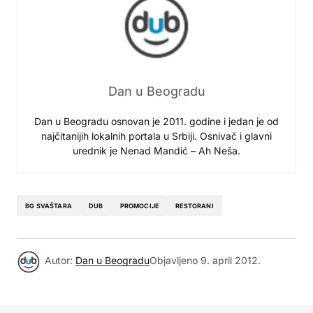
Dan u Beogradu
Dan u Beogradu osnovan je 2011. godine i jedan je od
najčitanijih lokalnih portala u Srbiji. Osnivač i glavni
urednik je Nenad Mandić – Ah Neša.
BG SVAŠTARA
DUB
PROMOCIJE
RESTORANI
Autor:
Dan u Beogradu
Objavljeno
9. april 2012.