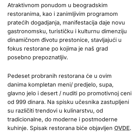
Atraktivnom ponudom u beogradskim
restoranima, kao i zanimljivim programom
pratećih dogadjanja, manifestacija daje novu
gastronomsku, turističku i kulturnu dimenziju
dinamičnom đivotu prestonice, stavljajući u
fokus restorane po kojima je naš grad
posebno prepoznatljiv.
Pedeset probranih restorana će u ovim
danima kompletan meni/ predjelo, supa,
glavno jelo i desert / nuditi po promotivnoj ceni
od 999 dinara. Na spisku učesnika zastupljeni
su različiti trendovi u kulinarstvu, od
tradicionalne, do moderne i postmoderne
kuhinje. Spisak restorana biće objavljen
OVDE
.