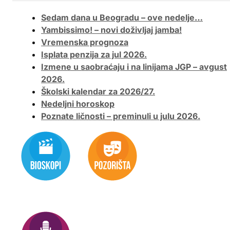
Sedam dana u Beogradu – ove nedelje…
Yambissimo! – novi doživljaj jamba!
Vremenska prognoza
Isplata penzija za jul 2026.
Izmene u saobraćaju i na linijama JGP – avgust
2026.
Školski kalendar za 2026/27.
Nedeljni horoskop
Poznate ličnosti – preminuli u julu 2026.