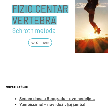
OBRATI PAŽNJU…
Sedam dana u Beogradu – ove nedelje…
Yambissimo! – novi doživljaj jamba!