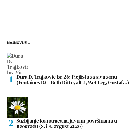
NAJNOVIJE...
Đura Đ. Trajković br. 26: Plejlista za sivu zonu
(Fontaines D.C, Beth Ditto, alt-J, Wet Leg, Gustaf…)
Suzbijanje komaraca na javnim površinama u
Beogradu (8. i 9. avgust 2026)