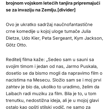
brojnom vojskom letećih tanjira pripremajući
se za invaziju na Zemlju.[divider]
Ovo je ukratko sadržaj naučnofantastične
crne komedije u kojoj uloge tumače Julia
Dietze, Udo Kier, Peta Sergeant, Kym Jackson,
Götz Otto.
Reditelj filma kaže: „Sedeo sam u sauni sa
svojim timom i jedan od nas, Jarmo Puskala,
dosetio se da bismo mogli da napravimo film o
nacistima na Mesecu. Složio sam se i moj prvi
zahtev je bio da, ukoliko to uradimo, želim da
Laibach radi muziku za film. Bila je to, u tom
trenutku, nedostižna ideja, ali je u mojoj glavi
ostalo kao opšti stilski vodič, ne samo za