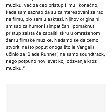
muziku, već za ceo pristup filmu i konačno,
kada sam saznao da su zainteresovani za rad
na filmu, bio sam u esktazi. Njihov originalni
smisao za humor i simpatičan i pomaknut
pristup zaista će zapaliti iskru u omraženom
žanru filmske muzike. Nadamo se da ćemo
stvoriti nešto poput onoga što je Vangelis
učinio za ‘Blade Runner’, ne samo soundtrack,
nego potpuno novi svet koji odzvanja kroz
muziku.“