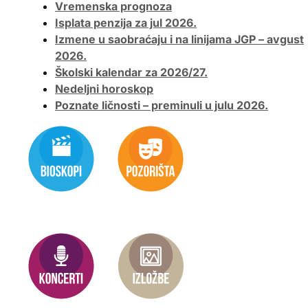
Vremenska prognoza
Isplata penzija za jul 2026.
Izmene u saobraćaju i na linijama JGP – avgust
2026.
Školski kalendar za 2026/27.
Nedeljni horoskop
Poznate ličnosti – preminuli u julu 2026.