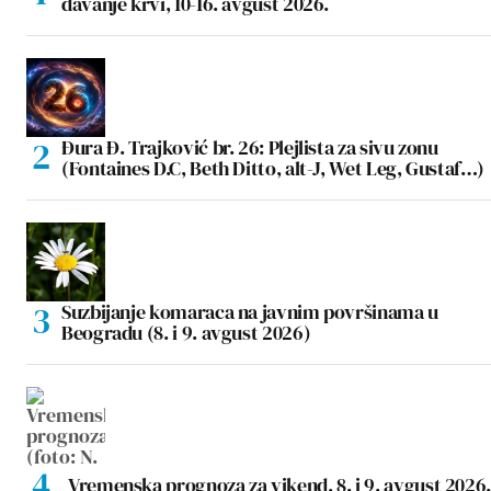
davanje krvi, 10-16. avgust 2026.
Đura Đ. Trajković br. 26: Plejlista za sivu zonu
(Fontaines D.C, Beth Ditto, alt-J, Wet Leg, Gustaf…)
Suzbijanje komaraca na javnim površinama u
Beogradu (8. i 9. avgust 2026)
Vremenska prognoza za vikend, 8. i 9. avgust 2026.