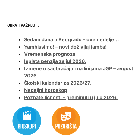
OBRATI PAŽNJU…
Sedam dana u Beogradu – ove nedelje…
Yambissimo! – novi doživljaj jamba!
Vremenska prognoza
Isplata penzija za jul 2026.
Izmene u saobraćaju i na linijama JGP – avgust
2026.
Školski kalendar za 2026/27.
Nedeljni horoskop
Poznate ličnosti – preminuli u julu 2026.