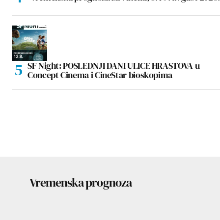
SF Night: POSLEDNJI DANI ULICE HRASTOVA u
Concept Cinema i CineStar bioskopima
Vremenska prognoza