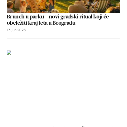
Brunch u parku – novi gradski ritual koji će
obeležiti kraj leta u Beogradu
17. jun 2026.