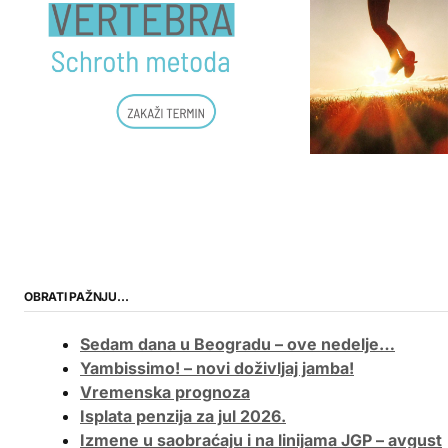
OBRATI PAŽNJU…
Sedam dana u Beogradu – ove nedelje…
Yambissimo! – novi doživljaj jamba!
Vremenska prognoza
Isplata penzija za jul 2026.
Izmene u saobraćaju i na linijama JGP – avgust