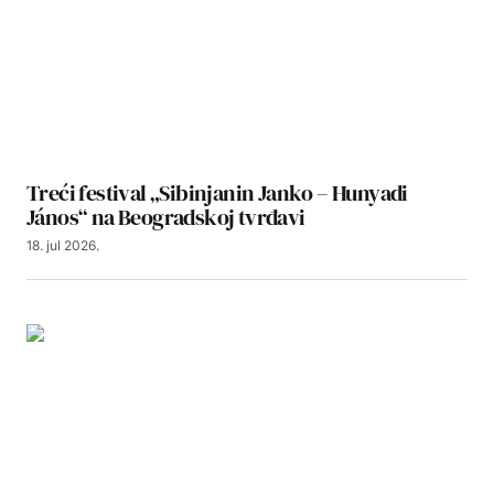
Treći festival „Sibinjanin Janko – Hunyadi
János“ na Beogradskoj tvrđavi
18. jul 2026.