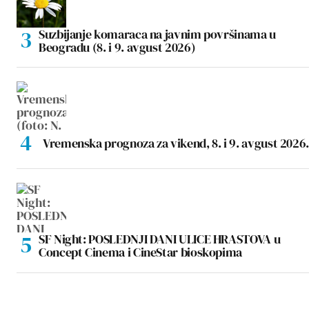
Suzbijanje komaraca na javnim površinama u
Beogradu (8. i 9. avgust 2026)
Vremenska prognoza za vikend, 8. i 9. avgust 2026.
SF Night: POSLEDNJI DANI ULICE HRASTOVA u
Concept Cinema i CineStar bioskopima