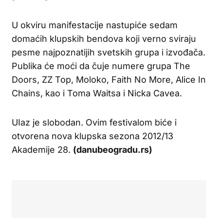
U okviru manifestacije nastupiće sedam
domaćih klupskih bendova koji verno sviraju
pesme najpoznatijih svetskih grupa i izvođača.
Publika će moći da čuje numere grupa The
Doors, ZZ Top, Moloko, Faith No More, Alice In
Chains, kao i Toma Waitsa i Nicka Cavea.
UIaz je slobodan. Ovim festivalom biće i
otvorena nova klupska sezona 2012/13
Akademije 28.
(danubeogradu.rs)