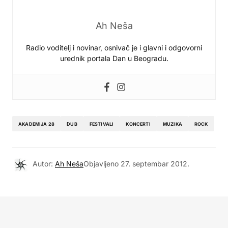
Ah Neša
Radio voditelj i novinar, osnivač je i glavni i odgovorni
urednik portala Dan u Beogradu.
AKADEMIJA 28
DUB
FESTIVALI
KONCERTI
MUZIKA
ROCK
Autor:
Ah Neša
Objavljeno
27. septembar 2012.