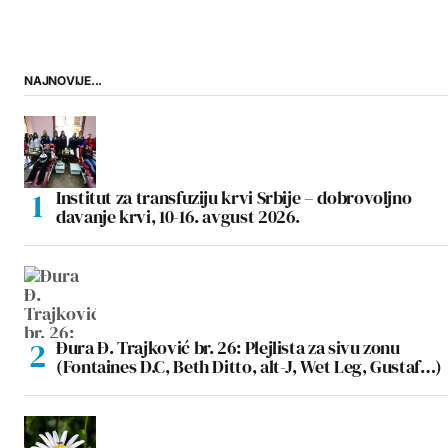
NAJNOVIJE...
Institut za transfuziju krvi Srbije – dobrovoljno
davanje krvi, 10-16. avgust 2026.
Đura Đ. Trajković br. 26: Plejlista za sivu zonu
(Fontaines D.C, Beth Ditto, alt-J, Wet Leg, Gustaf…)