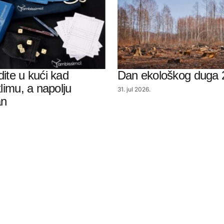
dite u kući kad
Dan ekološkog duga 
klimu, a napolju
31. jul 2026.
an