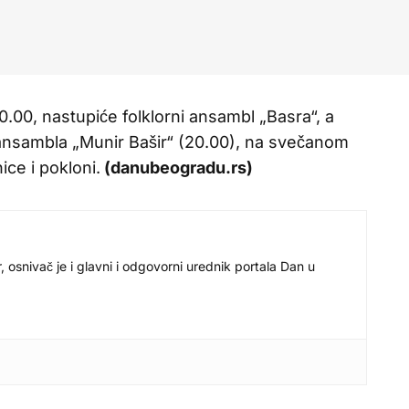
0.00, nastupiće folklorni ansambl „Basra“, a
ansambla „Munir Bašir“ (20.00), na svečanom
ice i pokloni.
(danubeogradu.rs)
r, osnivač je i glavni i odgovorni urednik portala Dan u