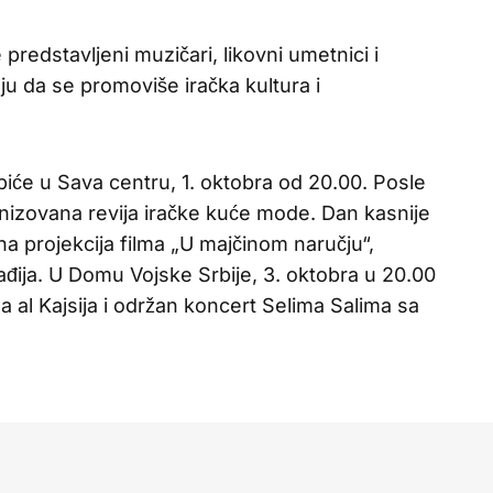
 predstavljeni muzičari, likovni umetnici i
aju da se promoviše iračka kultura i
iće u Sava centru, 1. oktobra od 20.00. Posle
anizovana revija iračke kuće mode. Dan kasnije
na projekcija filma „U majčinom naručju“,
ja. U Domu Vojske Srbije, 3. oktobra u 20.00
da al Kajsija i održan koncert Selima Salima sa