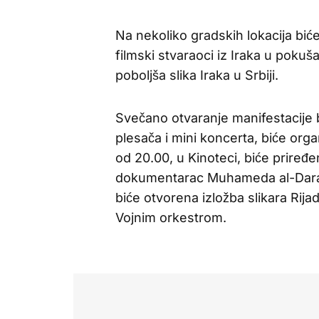
Na nekoliko gradskih lokacija biće
filmski stvaraoci iz Iraka u pokuš
poboljša slika Iraka u Srbiji.
Svečano otvaranje manifestacije b
plesača i mini koncerta, biće org
od 20.00, u Kinoteci, biće priređe
dokumentarac Muhameda al-Darađi
biće otvorena izložba slikara Rija
Vojnim orkestrom.