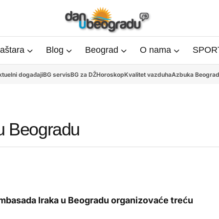
aštara
Blog
Beograd
O nama
SPORT
tuelni događaji
BG servis
BG za DŽ
Horoskop
Kvalitet vazduha
Azbuka Beogra
 u Beogradu
 Ambasada Iraka u Beogradu organizovaće treću