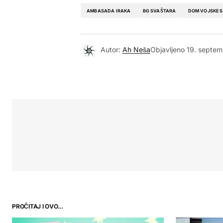
AMBASADA IRAKA
BG SVAŠTARA
DOM VOJSKE S
Autor:
Ah Neša
Objavljeno
19. septem
PROČITAJ I OVO...