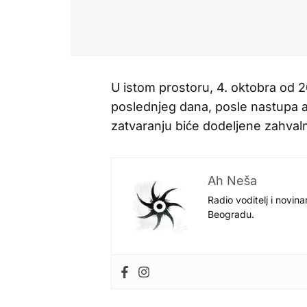
U istom prostoru, 4. oktobra od 2
poslednjeg dana, posle nastupa 
zatvaranju biće dodeljene zahvaln
Ah Neša
Radio voditelj i novina
Beogradu.