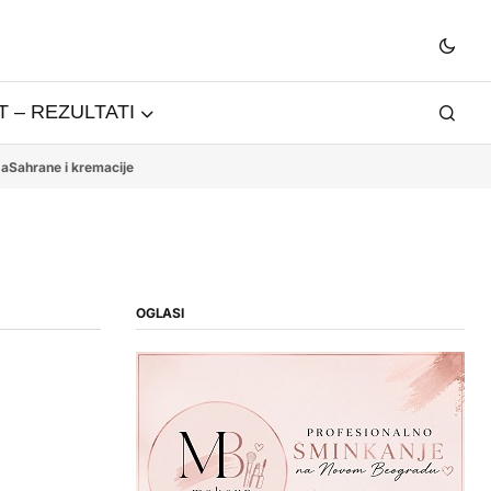
 – REZULTATI
da
Sahrane i kremacije
OGLASI