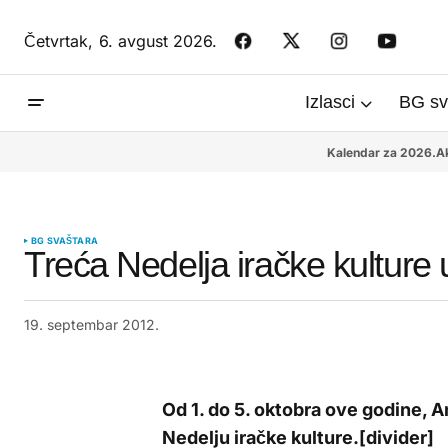
Četvrtak,
6. avgust 2026.
Izlasci
BG sv
Kalendar za 2026.
Ak
BG SVAŠTARA
Treća Nedelja iračke kulture
19. septembar 2012.
Od 1. do 5. oktobra ove godine,
Nedelju iračke kulture.[divider]