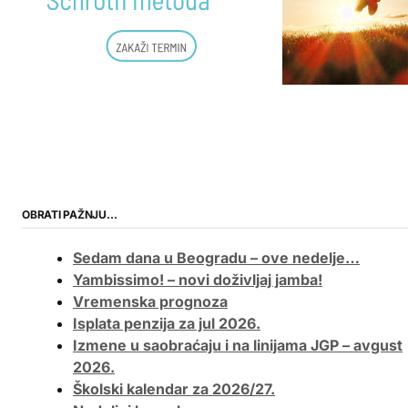
OBRATI PAŽNJU…
Sedam dana u Beogradu – ove nedelje…
Yambissimo! – novi doživljaj jamba!
Vremenska prognoza
Isplata penzija za jul 2026.
Izmene u saobraćaju i na linijama JGP – avgust
2026.
Školski kalendar za 2026/27.