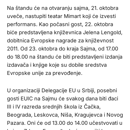
Na štandu će na otvaranju sajma, 21. oktobra
uveče, nastupiti teatar Mimart koji će izvesti
performans. Kao počasni gost, 22. oktobra
biće predstavljena književnica Jelena Lengold,
dobitnica Evropske nagrade za književnost
2011. Od 23. oktobra do kraja Sajma, od 17.00
do 18.00 na štandu će biti predstavljeni izdanja
izdavača i knjige koje su dobile sredstva
Evropske unije za prevođenje.
U organizaciji Delegacije EU u Srbiji, posebni
gosti EUIC na Sajmu će svakog dana biti đaci
III i IV razreda srednjih škola iz Čačka,
Beograda, Leskovca, Niša, Kragujevca i Novog
Pazara. Oni će od 13.00 do 14.00 učestvovati u