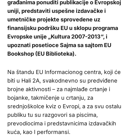
građanima ponuditi publikacije o Evropskoj
uniji, predstaviti uspešne izdavačke i
umetničke projekte sprovedene uz
finansijsku podršku EU u sklopu programa
Evropske unije „Kultura 2007-2013“, i
upoznati posetioce Sajma sa sajtom EU
Bookshop (EU Biblioteka).
Na štandu EU Informacionog centra, koji će
biti u Hali 2A, svakodnevno su predviđene
brojne aktivnosti – za najmlađe crtanje i
bojanke, takmičenje u crtanju, za
srednjoškolce kviz o Evropi, a za svu ostalu
publiku tu su razgovori sa piscima,
prevodiocima i predstavnicima izdavačkih
kuća, kao I performansi.