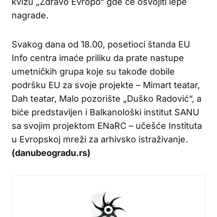
kvizu „Zdravo Evropo“ gde će osvojiti lepe
nagrade.
Svakog dana od 18.00, posetioci štanda EU
Info centra imaće priliku da prate nastupe
umetničkih grupa koje su takođe dobile
podršku EU za svoje projekte – Mimart teatar,
Dah teatar, Malo pozorište „Duško Radović“, a
biće predstavljen i Balkanološki institut SANU
sa svojim projektom ENaRC – učešće Instituta
u Evropskoj mreži za arhivsko istraživanje.
(danubeogradu.rs)