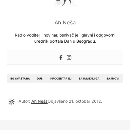
Ah Neša
Radio voditelj i novinar, osnivač je i glavni i odgovorni
urednik portala Dan u Beogradu.
BG SVAŠTARA
DUB
INFOCENTAR EU
SAJAM KNJIGA
SAJMOVI
Autor:
Ah Neša
Objavljeno
21. oktobar 2012.