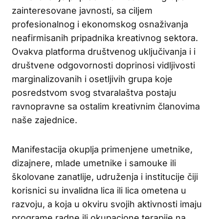
zainteresovane javnosti, sa ciljem
profesionalnog i ekonomskog osnaživanja
neafirmisanih pripadnika kreativnog sektora.
Ovakva platforma društvenog uključivanja i i
društvene odgovornosti doprinosi vidljivosti
marginalizovanih i osetljivih grupa koje
posredstvom svog stvaralaštva postaju
ravnopravne sa ostalim kreativnim članovima
naše zajednice.
Manifestacija okuplja primenjene umetnike,
dizajnere, mlade umetnike i samouke ili
školovane zanatlije, udruženja i institucije čiji
korisnici su invalidna lica ili lica ometena u
razvoju, a koja u okviru svojih aktivnosti imaju
programe radne ili okupacione terapije na