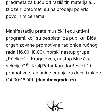
predmeta za kuću od različitih materijala…
Izloženi predmeti su na prodaju po vrlo
povoljnim cenama.
Manifestaciju prate muzički i edukativni
programi, koji su besplatni za publiku. Biće
organizovane promotivne radionice ručnog
rada (16.00-18.00), horski nastup grupe
„Pčelice“ iz Kragujevca, nastup Muzičke
sekcije OŠ „Kralj Petar Karađorđević II“ i
promotivne radionice crtanja za decu i mlade
(14.00-16.00).
(danubeogradu.rs)