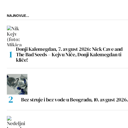
NAJNOVIJE...
Donji Kalemegdan, 7. avgust 2026: Nick Cave and
The Bad Seeds – Kejvu Niče, Donji Kalemegdan ti
kliče!
Bez struje i bez vode u Beogradu, 10. avgust 2026.