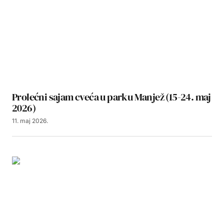
Prolećni sajam cveća u parku Manjež (15-24. maj
2026)
11. maj 2026.