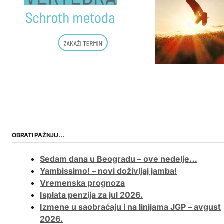
OBRATI PAŽNJU…
Sedam dana u Beogradu – ove nedelje…
Yambissimo! – novi doživljaj jamba!
Vremenska prognoza
Isplata penzija za jul 2026.
Izmene u saobraćaju i na linijama JGP – avgust
2026.