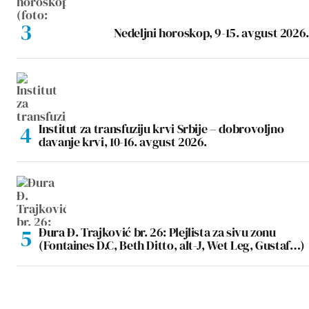
Nedeljni horoskop, 9-15. avgust 2026.
Institut za transfuziju krvi Srbije – dobrovoljno
davanje krvi, 10-16. avgust 2026.
Đura Đ. Trajković br. 26: Plejlista za sivu zonu
(Fontaines D.C, Beth Ditto, alt-J, Wet Leg, Gustaf…)