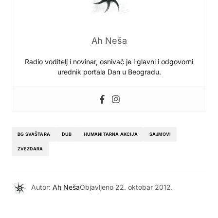
Ah Neša
Radio voditelj i novinar, osnivač je i glavni i odgovorni
urednik portala Dan u Beogradu.
BG SVAŠTARA
DUB
HUMANITARNA AKCIJA
SAJMOVI
ZVEZDARA
Autor:
Ah Neša
Objavljeno
22. oktobar 2012.