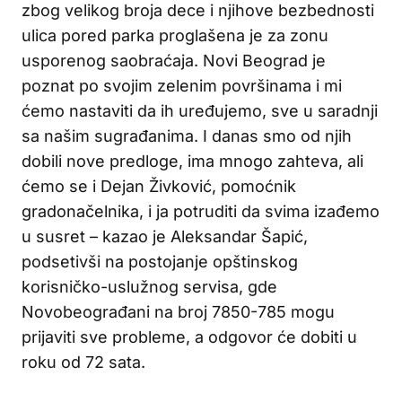
zbog velikog broja dece i njihove bezbednosti
ulica pored parka proglašena je za zonu
usporenog saobraćaja. Novi Beograd je
poznat po svojim zelenim površinama i mi
ćemo nastaviti da ih uređujemo, sve u saradnji
sa našim sugrađanima. I danas smo od njih
dobili nove predloge, ima mnogo zahteva, ali
ćemo se i Dejan Živković, pomoćnik
gradonačelnika, i ja potruditi da svima izađemo
u susret – kazao je Aleksandar Šapić,
podsetivši na postojanje opštinskog
korisničko-uslužnog servisa, gde
Novobeograđani na broj 7850-785 mogu
prijaviti sve probleme, a odgovor će dobiti u
roku od 72 sata.