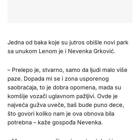
Jedna od baka koje su jutros obišle novi park
sa unukom Lenom je i Nevenka Grković.
– Prelepo je, stvarno, samo da ljudi malo više
paze. Dopada mi se i zona usporenog
saobraćaja, to je dobra opomena, mada su
komšije vozači uglavnom pažljivi. Ovde je
najveća gužva uveče, baš bude puno dece,
što govori koliko nam je ova obnova bila
potrebna – kaže gospođa Nevenka.