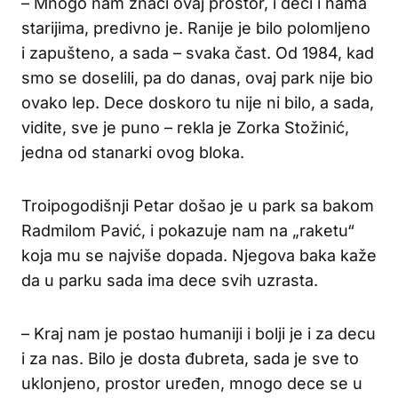
– Mnogo nam znači ovaj prostor, i deci i nama
starijima, predivno je. Ranije je bilo polomljeno
i zapušteno, a sada – svaka čast. Od 1984, kad
smo se doselili, pa do danas, ovaj park nije bio
ovako lep. Dece doskoro tu nije ni bilo, a sada,
vidite, sve je puno – rekla je Zorka Stožinić,
jedna od stanarki ovog bloka.
Troipogodišnji Petar došao je u park sa bakom
Radmilom Pavić, i pokazuje nam na „raketu“
koja mu se najviše dopada. Njegova baka kaže
da u parku sada ima dece svih uzrasta.
– Kraj nam je postao humaniji i bolji je i za decu
i za nas. Bilo je dosta đubreta, sada je sve to
uklonjeno, prostor uređen, mnogo dece se u