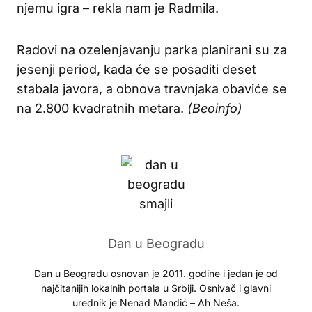
njemu igra – rekla nam je Radmila.
Radovi na ozelenjavanju parka planirani su za
jesenji period, kada će se posaditi deset
stabala javora, a obnova travnjaka obaviće se
na 2.800 kvadratnih metara.
(Beoinfo)
Dan u Beogradu
Dan u Beogradu osnovan je 2011. godine i jedan je od
najčitanijih lokalnih portala u Srbiji. Osnivač i glavni
urednik je Nenad Mandić – Ah Neša.