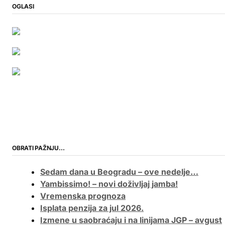
OGLASI
OBRATI PAŽNJU…
Sedam dana u Beogradu – ove nedelje…
Yambissimo! – novi doživljaj jamba!
Vremenska prognoza
Isplata penzija za jul 2026.
Izmene u saobraćaju i na linijama JGP – avgust