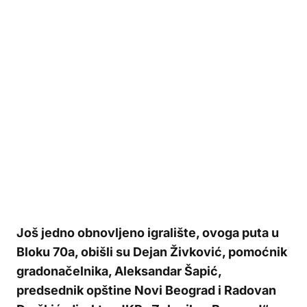
Još jedno obnovljeno igralište, ovoga puta u
Bloku 70a, obišli su Dejan Živković, pomoćnik
gradonačelnika, Aleksandar Šapić,
predsednik opštine Novi Beograd i Radovan