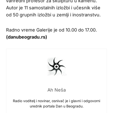
vanredni profesor za skulpturu u kamenu.
Autor je 11 samostalnih izložbi i učesnik više
od 50 grupnih izložbi u zemlji i inostranstvu.
Radno vreme Galerije je od 10.00 do 17.00.
(danubeogradu.rs)
Ah Neša
Radio voditelj i novinar, osnivač je i glavni i odgovorni
urednik portala Dan u Beogradu.