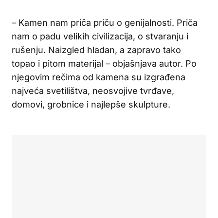
– Kamen nam priča priču o genijalnosti. Priča
nam o padu velikih civilizacija, o stvaranju i
rušenju. Naizgled hladan, a zapravo tako
topao i pitom materijal – objašnjava autor. Po
njegovim rečima od kamena su izgrađena
najveća svetilištva, neosvojive tvrđave,
domovi, grobnice i najlepše skulpture.