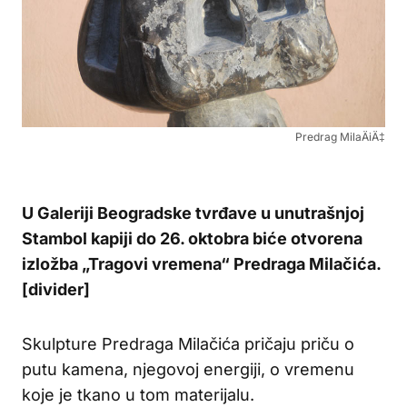
Predrag MilaÄiÄ‡
U Galeriji Beogradske tvrđave u unutrašnjoj
Stambol kapiji do 26. oktobra biće otvorena
izložba „Tragovi vremena“ Predraga Milačića.
[divider]
Skulpture Predraga Milačića pričaju priču o
putu kamena, njegovoj energiji, o vremenu
koje je tkano u tom materijalu.