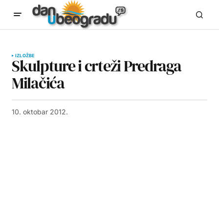
IZLOŽBE
Skulpture i crteži Predraga
Milačića
10. oktobar 2012.