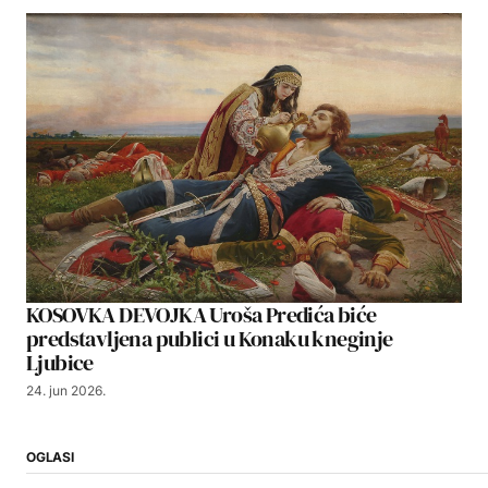
KOSOVKA DEVOJKA Uroša Predića biće
predstavljena publici u Konaku kneginje
Ljubice
24. jun 2026.
OGLASI