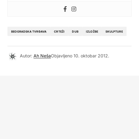
BEOGRADSKA TVRĐAVA
CRTEŽI
DUB
IZLOŽBE
SKULPTURE
Autor:
Ah Neša
Objavljeno
10. oktobar 2012.