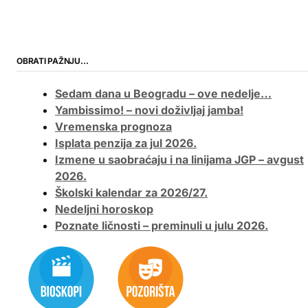
OBRATI PAŽNJU…
Sedam dana u Beogradu – ove nedelje…
Yambissimo! – novi doživljaj jamba!
Vremenska prognoza
Isplata penzija za jul 2026.
Izmene u saobraćaju i na linijama JGP – avgust
2026.
Školski kalendar za 2026/27.
Nedeljni horoskop
Poznate ličnosti – preminuli u julu 2026.