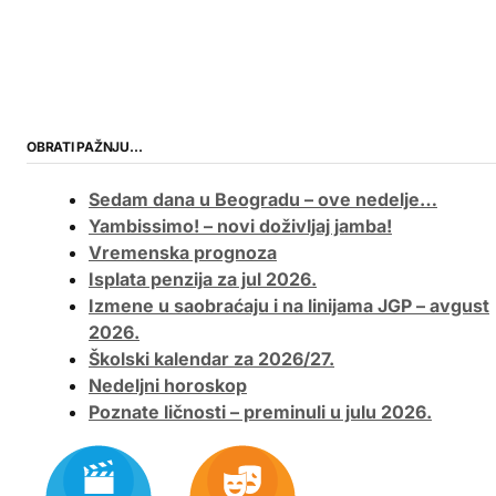
OBRATI PAŽNJU…
Sedam dana u Beogradu – ove nedelje…
Yambissimo! – novi doživljaj jamba!
Vremenska prognoza
Isplata penzija za jul 2026.
Izmene u saobraćaju i na linijama JGP – avgust
2026.
Školski kalendar za 2026/27.
Nedeljni horoskop
Poznate ličnosti – preminuli u julu 2026.