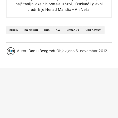
najčitanijih lokalnih portala u Srbiji. Osnivač i glavni
urednik je Nenad Mandić – Ah Neša.
BERLIN
BG ŠPIJUN
DUB
DW
NEMAČKA
VIDEO VESTI
Autor:
Dan u Beogradu
Objavljeno
6. novembar 2012.