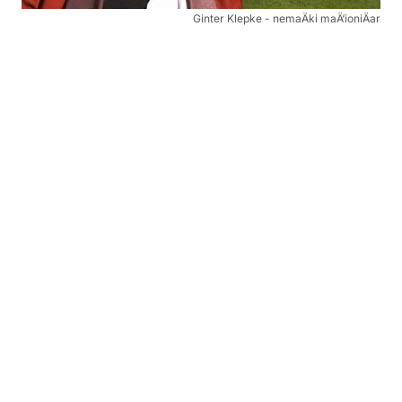
Ginter Klepke - nemaÄki maÄ‘ioniÄar