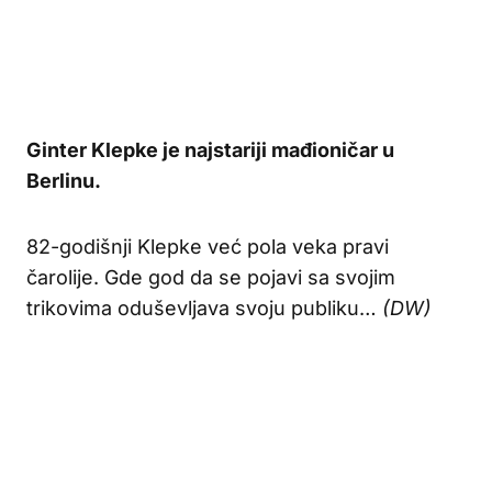
Ginter Klepke je najstariji mađioničar u
Berlinu.
82-godišnji Klepke već pola veka pravi
čarolije. Gde god da se pojavi sa svojim
trikovima oduševljava svoju publiku…
(DW)