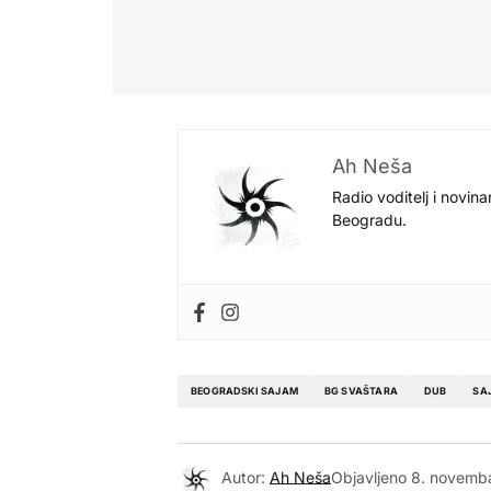
Ah Neša
Radio voditelj i novina
Beogradu.
BEOGRADSKI SAJAM
BG SVAŠTARA
DUB
SA
Autor:
Ah Neša
Objavljeno
8. novemba