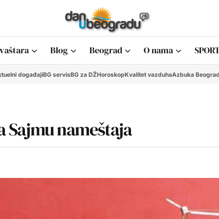
vaštara
Blog
Beograd
O nama
SPORT
tuelni događaji
BG servis
BG za DŽ
Horoskop
Kvalitet vazduha
Azbuka Beogra
 na Sajmu nameštaja