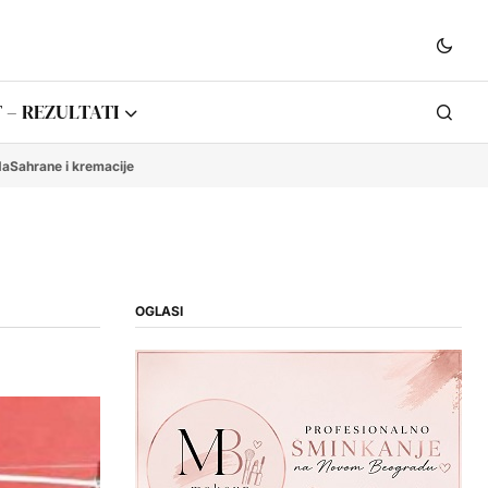
 – REZULTATI
da
Sahrane i kremacije
OGLASI