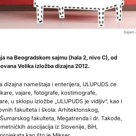
Sajam 
ja na Beogradskom sajmu (hala 2, nivo C), od
zovana Velika izložba dizajna 2012.
 dizajna nameštaja i enterijera, ULUPUDS će
likare, vajare, fotografe, kostimografe,
re, u sklopu izložbe „ULUPUDS je vidljiv“, kao i
nih fakulteta i škola: Arhitektonskog,
 Šumarskog fakulteta, Megatrenda i dr. Takođe,
metničkih asocijacija iz Slovenije, BiH,
 projekata kao što je Mikser.