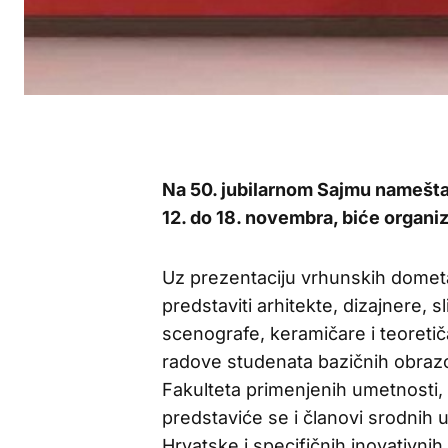
Na 50. jubilarnom Sajmu namešta
12. do 18. novembra, biće organi
Uz prezentaciju vrhunskih dometa
predstaviti arhitekte, dizajnere, s
scenografe, keramičare i teoretiča
radove studenata bazičnih obrazov
Fakulteta primenjenih umetnosti,
predstaviće se i članovi srodnih u
Hrvatske i specifičnih inovativnih