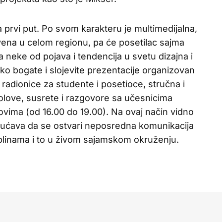
 prvi put. Po svom karakteru je multimedijalna,
vena u celom regionu, pa će posetilac sajma
neke od pojava i tendencija u svetu dizajna i
ako bogate i slojevite prezentacije organizovan
 radionice za studente i posetioce, stručna i
olove, susrete i razgovore sa učesnicima
vima (od 16.00 do 19.00). Na ovaj način vidno
ućava da se ostvari neposredna komunikacija
plinama i to u živom sajamskom okruženju.