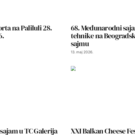
rta na Paliluli 28.
68. Međunarodni saj
6.
tehnike na Beograd
sajmu
13. maj 2026.
i sajam u TC Galerija
XXI Balkan Cheese Fes