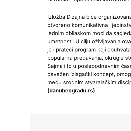
Izložba Dizajna biće organizovana
otvoreno komunikativna i jedinst
jednim obilaskom moći da sagleda 
umetnosti. U cilju oživljavanja ov
je i prateći program koji obuhvata
popularna predavanja, okrugle st
Sajma i to u poslepodnevnim časo
osvežen izlagački koncept, omog
među srodnim stvaralačkim disci
(danubeogradu.rs)