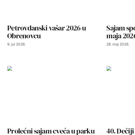
Petrovdanski vašar 2026 u
Sajam spo
Obrenovcu
maja 202
9. jul 2026.
28. maj 2026.
Prolećni sajam cveća u parku
40. Dečij