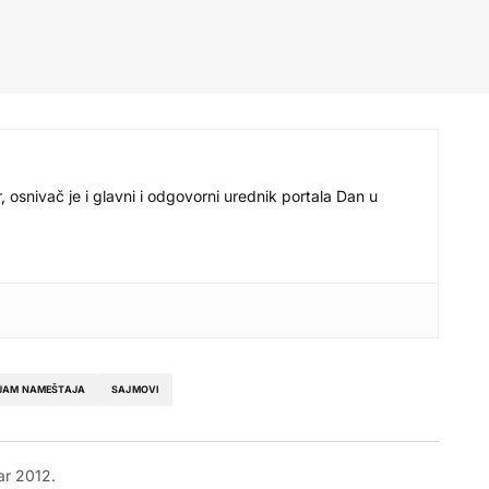
r, osnivač je i glavni i odgovorni urednik portala Dan u
JAM NAMEŠTAJA
SAJMOVI
r 2012.