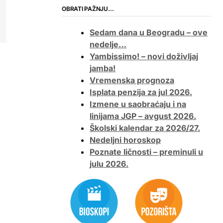
OBRATI PAŽNJU…
Sedam dana u Beogradu – ove
nedelje…
Yambissimo! – novi doživljaj
jamba!
Vremenska prognoza
Isplata penzija za jul 2026.
Izmene u saobraćaju i na
linijama JGP – avgust 2026.
Školski kalendar za 2026/27.
Nedeljni horoskop
Poznate ličnosti – preminuli u
julu 2026.