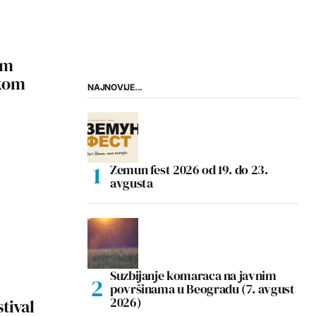
am
skom
NAJNOVIJE...
Zemun fest 2026 od 19. do 23.
avgusta
Suzbijanje komaraca na javnim
površinama u Beogradu (7. avgust
2026)
tival