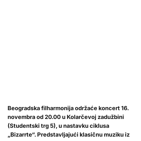
Beogradska filharmonija održaće koncert 16.
novembra od 20.00 u Kolarčevoj zadužbini
(Studentski trg 5), u nastavku ciklusa
„Bizarrte“. Predstavljajući klasičnu muziku iz