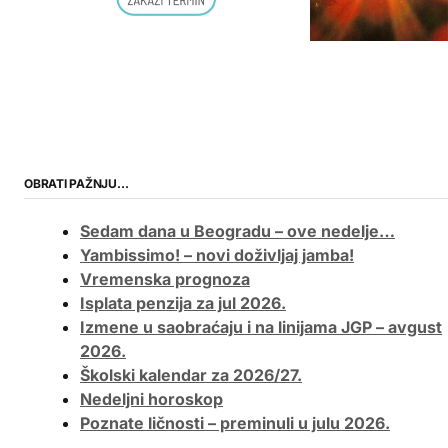
OBRATI PAŽNJU…
Sedam dana u Beogradu – ove nedelje…
Yambissimo! – novi doživljaj jamba!
Vremenska prognoza
Isplata penzija za jul 2026.
Izmene u saobraćaju i na linijama JGP – avgust
2026.
Školski kalendar za 2026/27.
Nedeljni horoskop
Poznate ličnosti – preminuli u julu 2026.