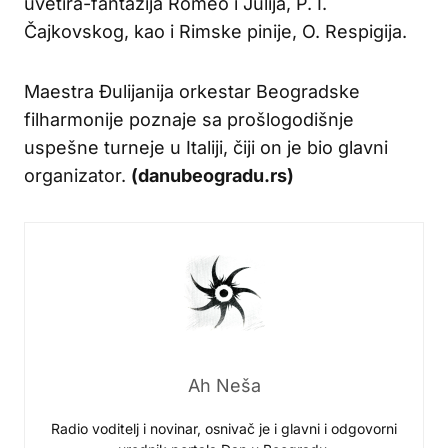
uvetira-fantazija Romeo i Julija, P. I.
Čajkovskog, kao i Rimske pinije, O. Respigija.
Maestra Đulijanija orkestar Beogradske
filharmonije poznaje sa prošlogodišnje
uspešne turneje u Italiji, čiji on je bio glavni
organizator.
(danubeogradu.rs)
Ah Neša
Radio voditelj i novinar, osnivač je i glavni i odgovorni