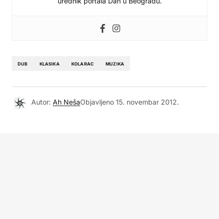
urednik portala Dan u Beogradu.
DUB
KLASIKA
KOLARAC
MUZIKA
Autor:
Ah Neša
Objavljeno
15. novembar 2012.