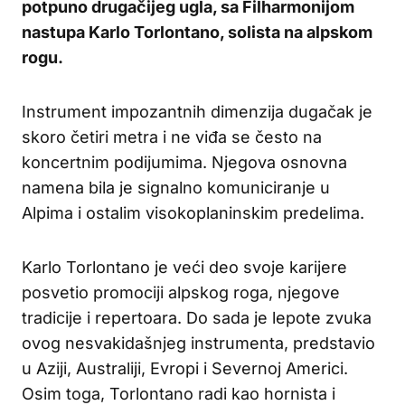
potpuno drugačijeg ugla, sa Filharmonijom
nastupa Karlo Torlontano, solista na alpskom
rogu.
Instrument impozantnih dimenzija dugačak je
skoro četiri metra i ne viđa se često na
koncertnim podijumima. Njegova osnovna
namena bila je signalno komuniciranje u
Alpima i ostalim visokoplaninskim predelima.
Karlo Torlontano je veći deo svoje karijere
posvetio promociji alpskog roga, njegove
tradicije i repertoara. Do sada je lepote zvuka
ovog nesvakidašnjeg instrumenta, predstavio
u Aziji, Australiji, Evropi i Severnoj Americi.
Osim toga, Torlontano radi kao hornista i