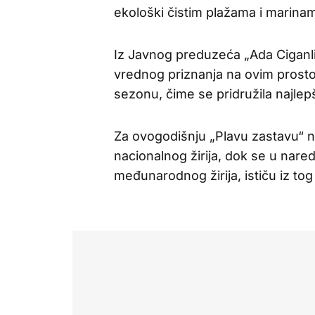
ekološki čistim plažama i marina
Iz Javnog preduzeća „Ada Ciganlij
vrednog priznanja na ovim prostor
sezonu, čime se pridružila najle
Za ovogodišnju „Plavu zastavu“ n
nacionalnog žirija, dok se u nar
međunarodnog žirija, ističu iz to