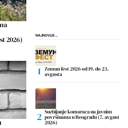
 na
NAJNOVIJE...
ust 2026)
Zemun fest 2026 od 19. do 23.
avgusta
Suzbijanje komaraca na javnim
površinama u Beogradu (7. avgust
u
2026)