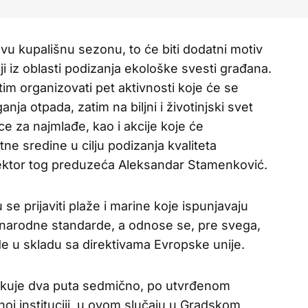
ovu kupališnu sezonu, to će biti dodatni motiv
i iz oblasti podizanja ekološke svesti građana.
tim organizovati pet aktivnosti koje će se
nja otpada, zatim na biljni i životinjski svet
e za najmlađe, kao i akcije koje će
tne sredine u cilju podizanja kvaliteta
rektor tog preduzeća Aleksandar Stamenković.
e prijaviti plaže i marine koje ispunjavaju
unarodne standarde, a odnose se, pre svega,
de u skladu sa direktivama Evropske unije.
rkuje dva puta sedmično, po utvrđenom
noj instituciji, u ovom slučaju u Gradskom