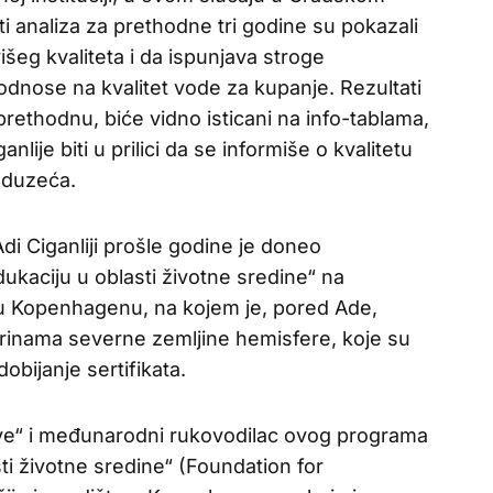
ti analiza za prethodne tri godine su pokazali
šeg kvaliteta i da ispunjava stroge
odnose na kvalitet vode za kupanje. Rezultati
rethodnu, biće vidno isticani na info-tablama,
nlije biti u prilici da se informiše o kvalitetu
eduzeća.
di Ciganliji prošle godine je doneo
ukaciju u oblasti životne sredine“ na
 Kopenhagenu, na kojem je, pored Ade,
rinama severne zemljine hemisfere, koje su
obijanje sertifikata.
tave“ i međunarodni rukovodilac ovog programa
ti životne sredine“ (Foundation for