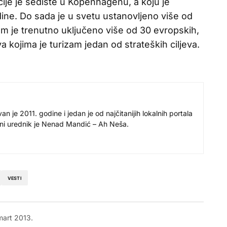
ije je sedište u Kopenhagenu, a koju je
ine. Do sada je u svetu ustanovljeno više od
am je trenutno uključeno više od 30 evropskih,
a kojima je turizam jedan od strateških ciljeva.
 je 2011. godine i jedan je od najčitanijih lokalnih portala
avni urednik je Nenad Mandić – Ah Neša.
VESTI
mart 2013.