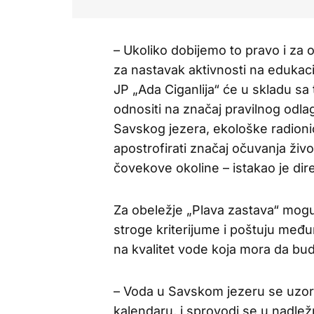
– Ukoliko dobijemo to pravo i za 
za nastavak aktivnosti na edukacij
JP „Ada Ciganlija“ će u skladu sa 
odnositi na značaj pravilnog odlaga
Savskog jezera, ekološke radionic
apostrofirati značaj očuvanja živo
čovekove okoline – istakao je di
Za obeležje „Plava zastava“ mogu s
stroge kriterijume i poštuju međ
na kvalitet vode koja mora da bu
– Voda u Savskom jezeru se uzo
kalendaru, i sprovodi se u nadlež