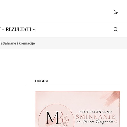
 – REZULTATI
da
Sahrane i kremacije
OGLASI