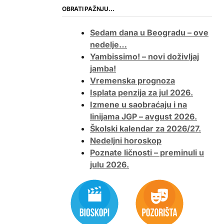
OBRATI PAŽNJU…
Sedam dana u Beogradu – ove
nedelje…
Yambissimo! – novi doživljaj
jamba!
Vremenska prognoza
Isplata penzija za jul 2026.
Izmene u saobraćaju i na
linijama JGP – avgust 2026.
Školski kalendar za 2026/27.
Nedeljni horoskop
Poznate ličnosti – preminuli u
julu 2026.