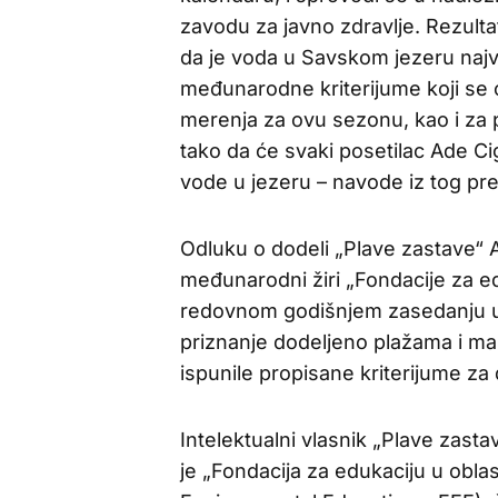
zavodu za javno zdravlje. Rezulta
da je voda u Savskom jezeru najvi
međunarodne kriterijume koji se 
merenja za ovu sezonu, kao i za p
tako da će svaki posetilac Ade Ciga
vode u jezeru – navode iz tog pr
Odluku o dodeli „Plave zastave“ A
međunarodni žiri „Fondacije za ed
redovnom godišnjem zasedanju u
priznanje dodeljeno plažama i ma
ispunile propisane kriterijume za d
Intelektualni vlasnik „Plave zas
je „Fondacija za edukaciju u oblas