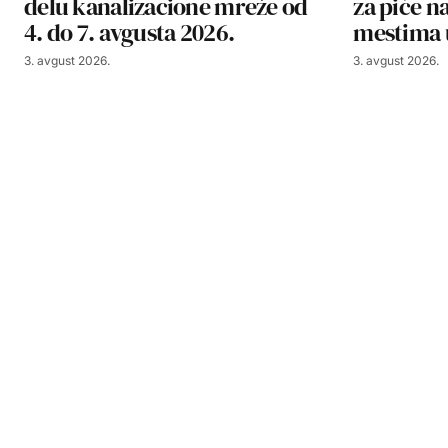
delu kanalizacione mreže od
za piće n
4. do 7. avgusta 2026.
mestima 
3. avgust 2026.
3. avgust 2026.