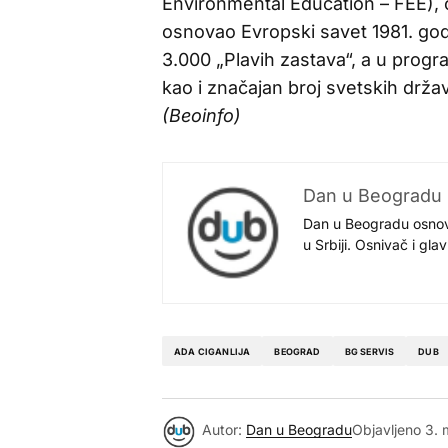
Environmental Education – FEE), č
osnovao Evropski savet 1981. god
3.000 „Plavih zastava“, a u progr
kao i značajan broj svetskih držav
(Beoinfo)
Dan u Beogradu
Dan u Beogradu osnovan
u Srbiji. Osnivač i gl
ADA CIGANLIJA
BEOGRAD
BG SERVIS
DUB
Autor:
Dan u Beogradu
Objavljeno
3. 