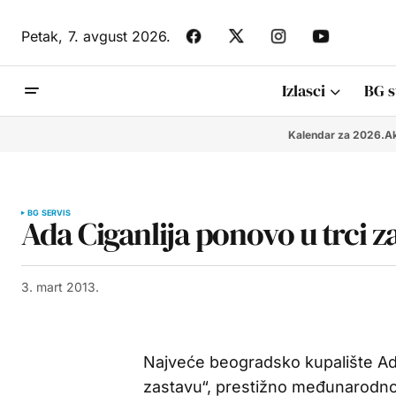
Petak,
7. avgust 2026.
Izlasci
BG s
Kalendar za 2026.
Ak
BG SERVIS
Ada Ciganlija ponovo u trci z
3. mart 2013.
Najveće beogradsko kupalište Ada
zastavu“, prestižno međunarodno 