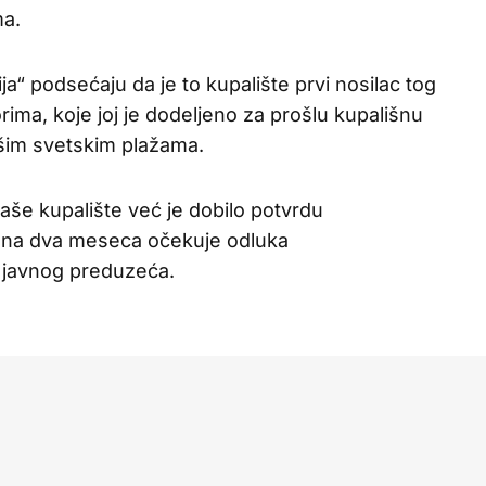
ma.
a“ podsećaju da je to kupalište prvi nosilac tog
ima, koje joj je dodeljeno za prošlu kupališnu
pšim svetskim plažama.
aše kupalište već je dobilo potvrdu
edna dva meseca očekuje odluka
g javnog preduzeća.