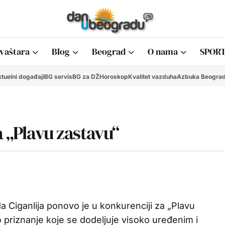
vaštara
Blog
Beograd
O nama
SPORT
tuelni događaji
BG servis
BG za DŽ
Horoskop
Kvalitet vazduha
Azbuka Beogra
a „Plavu zastavu“
 Ciganlija ponovo je u konkurenciji za „Plavu
priznanje koje se dodeljuje visoko uređenim i