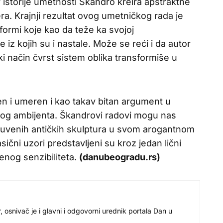
 istorije umetnosti Škandro kreira apstraktne
ra. Krajnji rezultat ovog umetničkog rada je
formi koje kao da teže ka svojoj
 iz kojih su i nastale. Može se reći i da autor
i način čvrst sistem oblika transformiše u
en i umeren i kao takav bitan argument u
čnog ambijenta. Škandrovi radovi mogu nas
čuvenih antičkih skulptura u svom arogantnom
sični uzori predstavljeni su kroz jedan lični
nog senzibiliteta.
(danubeogradu.rs)
r, osnivač je i glavni i odgovorni urednik portala Dan u