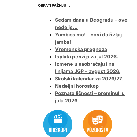
OBRATI PAŽNJU…
Sedam dana u Beogradu – ove
nedelje…
Yambissimo! – novi doživljaj
jamba!
Vremenska prognoza
Isplata penzija za jul 2026.
Izmene u saobraćaju i na
linijama JGP – avgust 2026.
Školski kalendar za 2026/27.
Nedeljni horoskop
Poznate ličnosti – preminuli u
julu 2026.