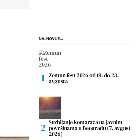
NAJNOVIJE...
Zemun fest 2026 od 19. do 23.
avgusta
Suzbijanje komaraca na javnim
površinama u Beogradu (7. avgust
2026)