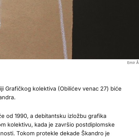
Emir Å
iji Grafičkog kolektiva (Obilićev venac 27) biće
andra.
aže od 1990, a debitantsku izložbu grafika
kom kolektivu, kada je završio postdiplomske
etnosti. Tokom protekle dekade Škandro je