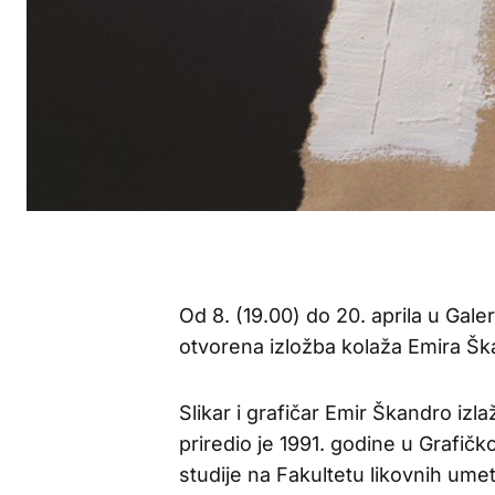
Od 8. (19.00) do 20. aprila u Galer
otvorena izložba kolaža Emira Šk
Slikar i grafičar Emir Škandro izl
priredio je 1991. godine u Grafič
studije na Fakultetu likovnih um