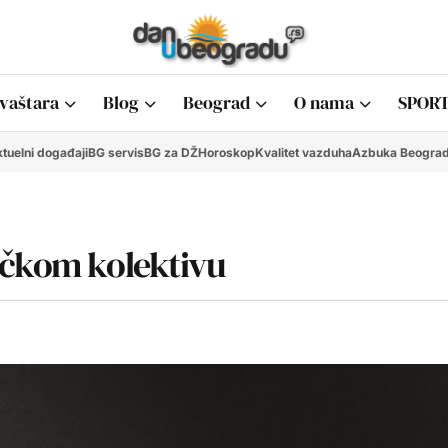
vaštara
Blog
Beograd
O nama
SPORT
tuelni događaji
BG servis
BG za DŽ
Horoskop
Kvalitet vazduha
Azbuka Beogra
ičkom kolektivu