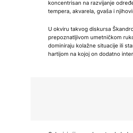
koncentrisan na razvijanje određ
tempera, akvarela, gvaša i njiho
U okviru takvog diskursa Škandro
prepoznatljivom umetničkom ruk
dominiraju kolažne situacije ili s
hartijom na kojoj on dodatno inte