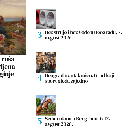
Bez struje i bez vode u Beogradu, 7.
avgust 2026.
roša
vljena
ginje
Beograd uz utakmicu: Grad koji
sport gleda zajedno
Sedam dana u Beogradu, 6-12.
avgust 2026.