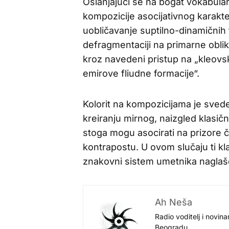
Oslanjajući se na bogat vokabular
kompozicije asocijativnog karakte
uobličavanje suptilno-dinamičnih 
defragmentaciji na primarne oblike
kroz navedeni pristup na „kleovsk
emirove fliudne formacije“.
Kolorit na kompozicijama je sved
kreiranju mirnog, naizgled klasi
stoga mogu asocirati na prizore 
kontrapostu. U ovom slučaju ti kla
znakovni sistem umetnika naglaše
Ah Neša
Radio voditelj i novina
Beogradu.