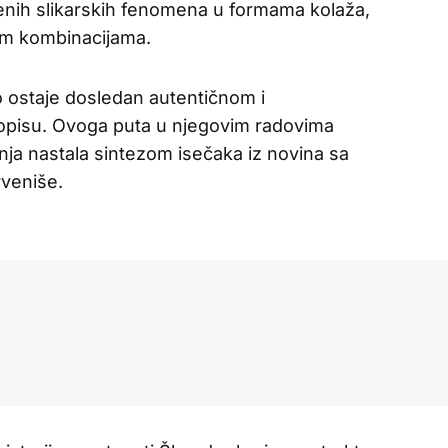
enih slikarskih fenomena u formama kolaža,
vim kombinacijama.
 ostaje dosledan autentičnom i
opisu. Ovoga puta u njegovim radovima
tanja nastala sintezom isečaka iz novina sa
rveniše.