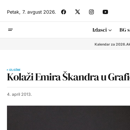
Petak,
7. avgust 2026.
Izlasci
BG s
Kalendar za 2026.
Ak
IZLOŽBE
Kolaži Emira Škandra u Graf
4. april 2013.