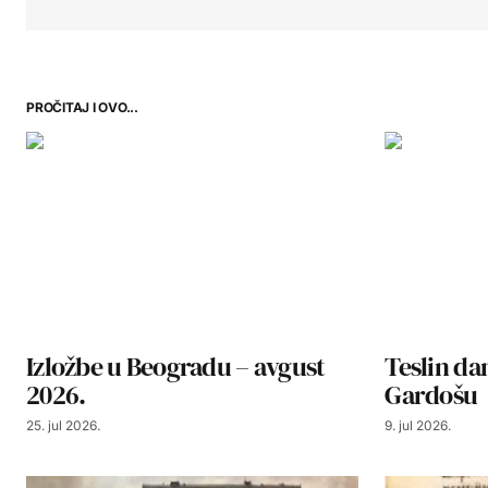
PROČITAJ I OVO...
Izložbe u Beogradu – avgust
Teslin d
2026.
Gardošu
25. jul 2026.
9. jul 2026.