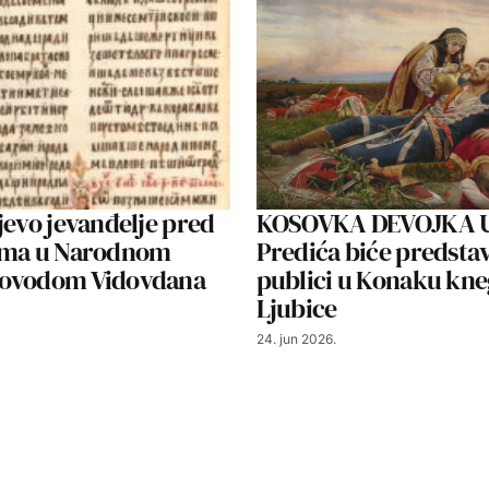
jevo jevanđelje pred
KOSOVKA DEVOJKA U
ima u Narodnom
Predića biće predsta
ovodom Vidovdana
publici u Konaku kne
Ljubice
24. jun 2026.