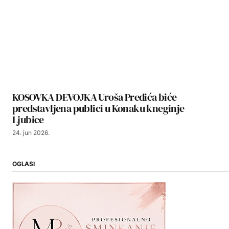
KOSOVKA DEVOJKA Uroša Predića biće
predstavljena publici u Konaku kneginje
Ljubice
24. jun 2026.
OGLASI