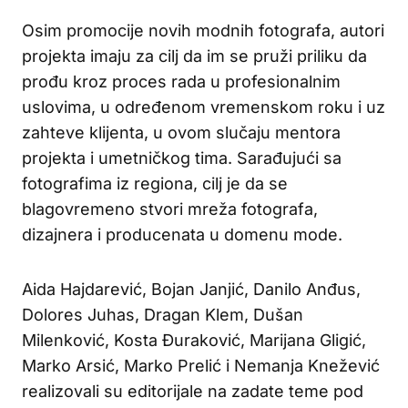
Osim promocije novih modnih fotografa, autori
projekta imaju za cilj da im se pruži priliku da
prođu kroz proces rada u profesionalnim
uslovima, u određenom vremenskom roku i uz
zahteve klijenta, u ovom slučaju mentora
projekta i umetničkog tima. Sarađujući sa
fotografima iz regiona, cilj je da se
blagovremeno stvori mreža fotografa,
dizajnera i producenata u domenu mode.
Aida Hajdarević, Bojan Janjić, Danilo Anđus,
Dolores Juhas, Dragan Klem, Dušan
Milenković, Kosta Đuraković, Marijana Gligić,
Marko Arsić, Marko Prelić i Nemanja Knežević
realizovali su editorijale na zadate teme pod