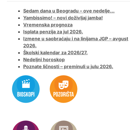
Sedam dana u Beogradu – ove nedelje…
Yambissimo! – novi doživljaj jamba!
Vremenska prognoza
Isplata penzija za jul 2026.
Izmene u saobraćaju i na linijama JGP – avgust
2026.
Školski kalendar za 2026/27.
Nedeljni horoskop
Poznate ličnosti – preminuli u julu 2026.