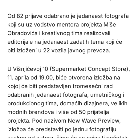
Od 82 prijave odabrano je jedanaest fotografa
koji su uz vođstvo mentora projekta Miše
Obradovića i kreativnog tima realizovali
editorijale na jedanaest zadatih tema koji će
biti izloženi u 22 vozila javnog prevoza.
U Višnjićevoj 10 (Supermarket Concept Store),
11. aprila od 19.00, biće otvorena izložba na
kojoj će biti predstavljen tromesečni rad
odabranih jedanaest fotografa, umetničkog i
produkcionog tima, domaćih dizajnera, velikih
modnih brendova i više od 50 prijatelja
projekta. Pod nazivom New Wave Preview,
izložba će predstaviti po jednu fotografiju
svakog od autora, čime će se najaviti početak