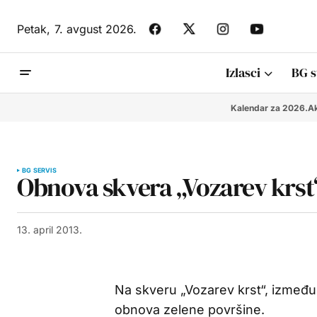
Petak,
7. avgust 2026.
Izlasci
BG s
Kalendar za 2026.
Ak
BG SERVIS
Obnova skvera „Vozarev krst
13. april 2013.
Na skveru „Vozarev krst“, između 
obnova zelene površine.