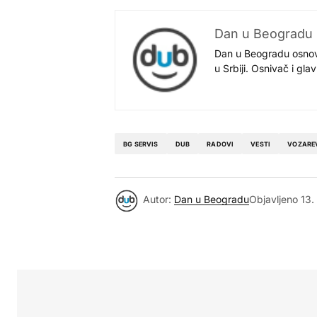
Dan u Beogradu
Dan u Beogradu osnovan
u Srbiji. Osnivač i gl
BG SERVIS
DUB
RADOVI
VESTI
VOZARE
Autor:
Dan u Beogradu
Objavljeno
13.