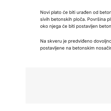
Novi plato će biti urađen od bet
sivih betonskih ploča. Površina p
oko njega će biti postavljen beton
Na skveru je predviđeno dovoljno
postavljene na betonskim nosači