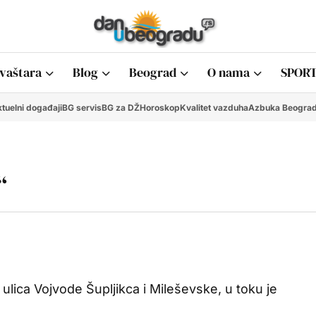
vaštara
Blog
Beograd
O nama
SPORT
tuelni događaji
BG servis
BG za DŽ
Horoskop
Kvalitet vazduha
Azbuka Beogra
“
ulica Vojvode Šupljikca i Mileševske, u toku je