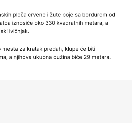
onskih ploča crvene i žute boje sa bordurom od
latoa iznosiće oko 330 kvadratnih metara, a
ski ivičnjak.
 mesta za kratak predah, klupe će biti
ma, a njihova ukupna dužina biće 29 metara.