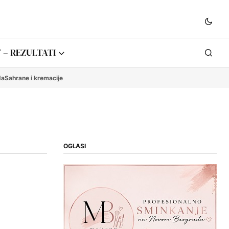
 – REZULTATI
da
Sahrane i kremacije
OGLASI