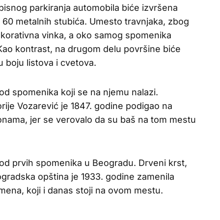
pisnog parkiranja automobila biće izvršena
 60 metalnih stubića. Umesto travnjaka, zbog
ekorativna vinka, a oko samog spomenika
 Kao kontrast, na drugom delu površine biće
 boju listova i cvetova.
 od spomenika koji se na njemu nalazi.
orije Vozarević je 1847. godine podigao na
ikonama, jer se verovalo da su baš na tom mestu
od prvih spomenika u Beogradu. Drveni krst,
ogradska opština je 1933. godine zamenila
ena, koji i danas stoji na ovom mestu.