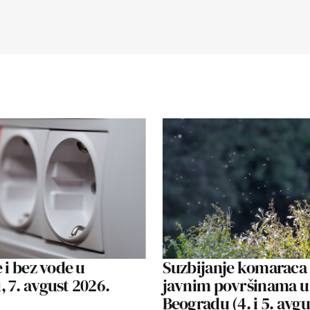
 i bez vode u
Suzbijanje komaraca
 7. avgust 2026.
javnim površinama u
Beogradu (4. i 5. avg