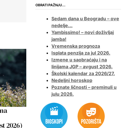
OBRATI PAŽNJU…
Sedam dana u Beogradu – ove
nedelje…
Yambissimo! – novi doživljaj
jamba!
Vremenska prognoza
Isplata penzija za jul 2026.
Izmene u saobraćaju i na
linijama JGP – avgust 2026.
Školski kalendar za 2026/27.
Nedeljni horoskop
Poznate ličnosti – preminuli u
julu 2026.
 na
ust 2026)