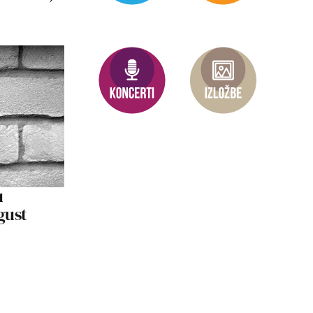
u
vgust