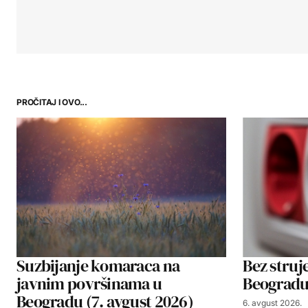
PROČITAJ I OVO...
Suzbijanje komaraca na
Bez struje
javnim površinama u
Beogradu,
Beogradu (7. avgust 2026)
6. avgust 2026.