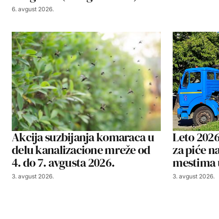
6. avgust 2026.
Akcija suzbijanja komaraca u
Leto 2026
delu kanalizacione mreže od
za piće n
4. do 7. avgusta 2026.
mestima 
3. avgust 2026.
3. avgust 2026.