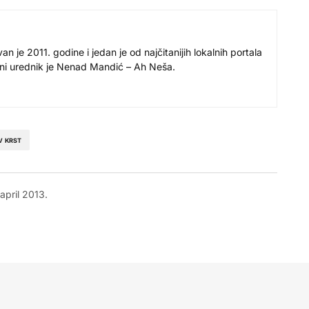
 je 2011. godine i jedan je od najčitanijih lokalnih portala
avni urednik je Nenad Mandić – Ah Neša.
V KRST
 april 2013.