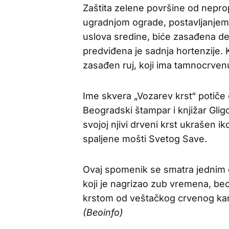
Zaštita zelene površine od nepro
ugradnjom ograde, postavljanjem
uslova sredine, biće zasađena d
predviđena je sadnja hortenzije.
zasađen ruj, koji ima tamnocrvenu
Ime skvera „Vozarev krst“ potiče
Beogradski štampar i knjižar Glig
svojoj njivi drveni krst ukrašen 
spaljene mošti Svetog Save.
Ovaj spomenik se smatra jednim 
koji je nagrizao zub vremena, be
krstom od veštačkog crvenog kam
(Beoinfo)