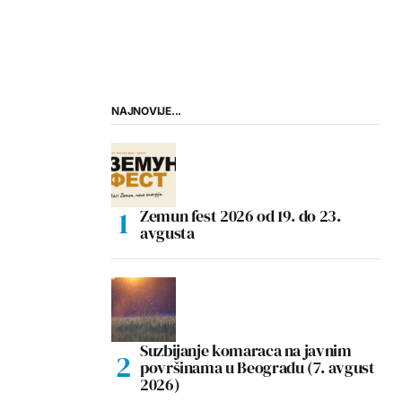
NAJNOVIJE...
Zemun fest 2026 od 19. do 23.
avgusta
Suzbijanje komaraca na javnim
površinama u Beogradu (7. avgust
2026)