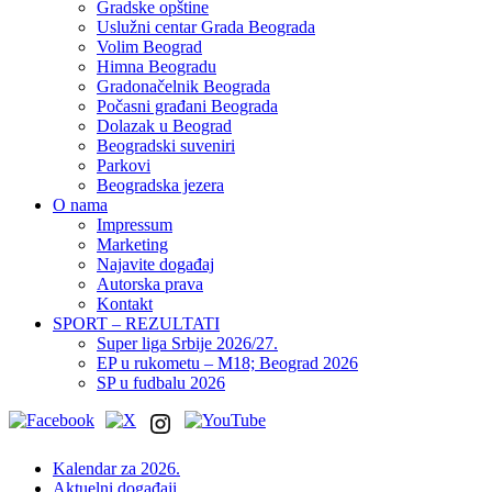
Gradske opštine
Uslužni centar Grada Beograda
Volim Beograd
Himna Beogradu
Gradonačelnik Beograda
Počasni građani Beograda
Dolazak u Beograd
Beogradski suveniri
Parkovi
Beogradska jezera
O nama
Impressum
Marketing
Najavite događaj
Autorska prava
Kontakt
SPORT – REZULTATI
Super liga Srbije 2026/27.
EP u rukometu – M18; Beograd 2026
SP u fudbalu 2026
Kalendar za 2026.
Aktuelni događaji