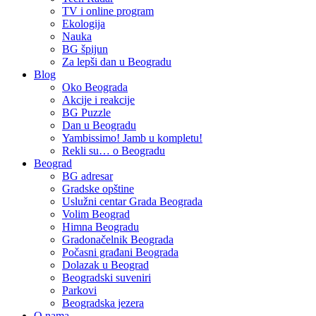
TV i online program
Ekologija
Nauka
BG špijun
Za lepši dan u Beogradu
Blog
Oko Beograda
Akcije i reakcije
BG Puzzle
Dan u Beogradu
Yambissimo! Jamb u kompletu!
Rekli su… o Beogradu
Beograd
BG adresar
Gradske opštine
Uslužni centar Grada Beograda
Volim Beograd
Himna Beogradu
Gradonačelnik Beograda
Počasni građani Beograda
Dolazak u Beograd
Beogradski suveniri
Parkovi
Beogradska jezera
O nama