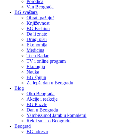
Porodica
Van Beograda
BG svaštara
Obrati pažnju!
Književnost
BG Fashion
Da li znate
Drugi pišu
Ekonomija
Medicina
Tech Radar
TV i online program
Ekologija
Nauka
BG špijun
Za lepši dan u Beogradu
Blog
Oko Beograda
Akcije i reakcije
BG Puzzle
Dan u Beogradu
Yambissimo! Jamb u kompletu!
Rekli su… o Beogradu
Beograd
BG adresar