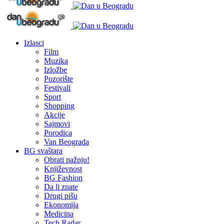
Izlasci
Film
Muzika
Izložbe
Pozorište
Festivali
Sport
Shopping
Akcije
Sajmovi
Porodica
Van Beograda
BG svaštara
Obrati pažnju!
Književnost
BG Fashion
Da li znate
Drugi pišu
Ekonomija
Medicina
Tech Radar