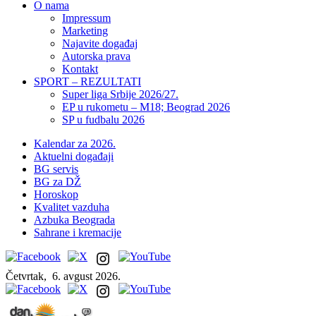
O nama
Impressum
Marketing
Najavite događaj
Autorska prava
Kontakt
SPORT – REZULTATI
Super liga Srbije 2026/27.
EP u rukometu – M18; Beograd 2026
SP u fudbalu 2026
Kalendar za 2026.
Aktuelni događaji
BG servis
BG za DŽ
Horoskop
Kvalitet vazduha
Azbuka Beograda
Sahrane i kremacije
Četvrtak,
6. avgust 2026.