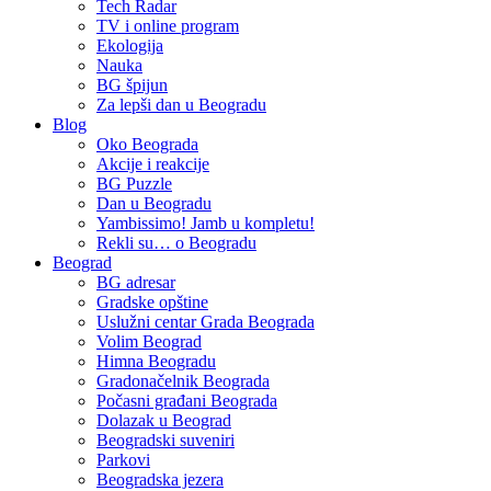
Tech Radar
TV i online program
Ekologija
Nauka
BG špijun
Za lepši dan u Beogradu
Blog
Oko Beograda
Akcije i reakcije
BG Puzzle
Dan u Beogradu
Yambissimo! Jamb u kompletu!
Rekli su… o Beogradu
Beograd
BG adresar
Gradske opštine
Uslužni centar Grada Beograda
Volim Beograd
Himna Beogradu
Gradonačelnik Beograda
Počasni građani Beograda
Dolazak u Beograd
Beogradski suveniri
Parkovi
Beogradska jezera