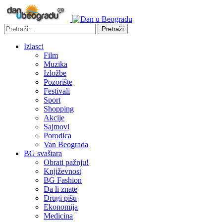
Pretraži
Izlasci
Film
Muzika
Izložbe
Pozorište
Festivali
Sport
Shopping
Akcije
Sajmovi
Porodica
Van Beograda
BG svaštara
Obrati pažnju!
Književnost
BG Fashion
Da li znate
Drugi pišu
Ekonomija
Medicina