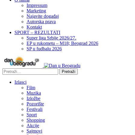
Impressum
Marketing
Najavite događaj
Autorska prava
Kontakt
SPORT – REZULTATI
Super liga Srbije 2026/27.
EP u rukometu – M18; Beograd 2026
SP u fudbalu 2026
Pretraži
Izlasci
Film
Muzika
Izložbe
Pozorište
Festivali
Sport
Shopping
Akcije
Sajmovi