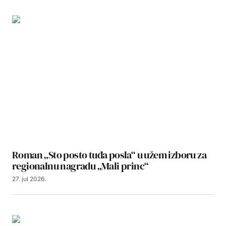
Roman „Sto posto tuđa posla“ u užem izboru za
regionalnu nagradu „Mali princ“
27. jul 2026.