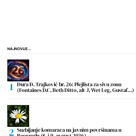
NAJNOVIJE...
Đura Đ. Trajković br. 26: Plejlista za sivu zonu
(Fontaines D.C, Beth Ditto, alt-J, Wet Leg, Gustaf…)
Suzbijanje komaraca na javnim površinama u
Beogradu (8. i 9. avgust 2026)