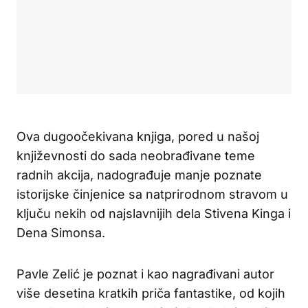
Ova dugoočekivana knjiga, pored u našoj
književnosti do sada neobrađivane teme
radnih akcija, nadograđuje manje poznate
istorijske činjenice sa natprirodnom stravom u
ključu nekih od najslavnijih dela Stivena Kinga i
Dena Simonsa.
Pavle Zelić je poznat i kao nagrađivani autor
više desetina kratkih priča fantastike, od kojih