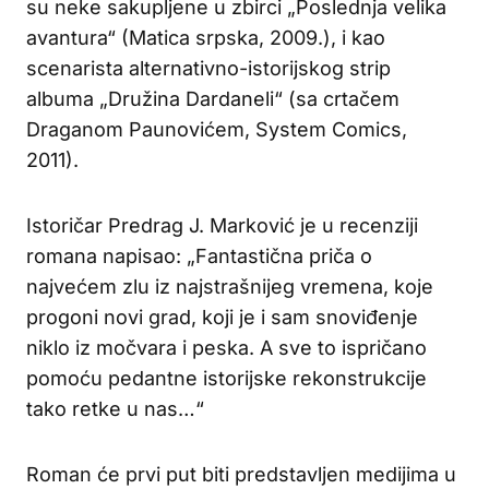
su neke sakupljene u zbirci „Poslednja velika
avantura“ (Matica srpska, 2009.), i kao
scenarista alternativno-istorijskog strip
albuma „Družina Dardaneli“ (sa crtačem
Draganom Paunovićem, System Comics,
2011).
Istoričar Predrag J. Marković je u recenziji
romana napisao: „Fantastična priča o
najvećem zlu iz najstrašnijeg vremena, koje
progoni novi grad, koji je i sam snoviđenje
niklo iz močvara i peska. A sve to ispričano
pomoću pedantne istorijske rekonstrukcije
tako retke u nas…“
Roman će prvi put biti predstavljen medijima u