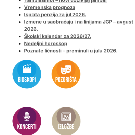
Vremenska prognoza
Isplata penzija za jul 2026.
Izmene u saobraćaju i na linijama JGP – avgust
2026.
Školski kalendar za 2026/27.
Nedeljni horoskop
Poznate ličnosti – preminuli u julu 2026.