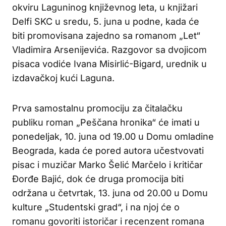
okviru Laguninog književnog leta, u knjižari
Delfi SKC u sredu, 5. juna u podne, kada će
biti promovisana zajedno sa romanom „Let“
Vladimira Arsenijevića. Razgovor sa dvojicom
pisaca vodiće Ivana Misirlić-Bigard, urednik u
izdavačkoj kući Laguna.
Prva samostalnu promociju za čitalačku
publiku roman „Peščana hronika“ će imati u
ponedeljak, 10. juna od 19.00 u Domu omladine
Beograda, kada će pored autora učestvovati
pisac i muzičar Marko Šelić Marčelo i kritičar
Đorđe Bajić, dok će druga promocija biti
održana u četvrtak, 13. juna od 20.00 u Domu
kulture „Studentski grad“, i na njoj će o
romanu govoriti istoričar i recenzent romana