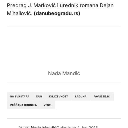
Predrag J. Marković i urednik romana Dejan
Mihailović.
(danubeogradu.rs)
Nada Mandić
BG SVAŠTARA
DUB
KNJIŽEVNOST
LAGUNA
PAVLE ZELIĆ
PEŠČANA HRONIKA
VESTI
Autor:
Nada Mandić
Objavljeno
4. jun 2013.