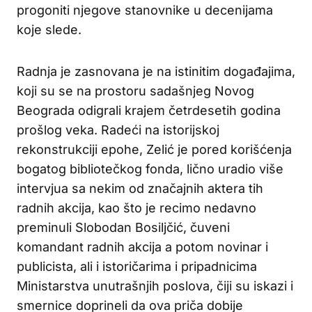
progoniti njegove stanovnike u decenijama
koje slede.
Radnja je zasnovana je na istinitim događajima,
koji su se na prostoru sadašnjeg Novog
Beograda odigrali krajem četrdesetih godina
prošlog veka. Radeći na istorijskoj
rekonstrukciji epohe, Zelić je pored korišćenja
bogatog bibliotečkog fonda, lično uradio više
intervjua sa nekim od značajnih aktera tih
radnih akcija, kao što je recimo nedavno
preminuli Slobodan Bosiljčić, čuveni
komandant radnih akcija a potom novinar i
publicista, ali i istoričarima i pripadnicima
Ministarstva unutrašnjih poslova, čiji su iskazi i
smernice doprineli da ova priča dobije