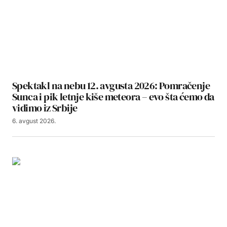
Spektakl na nebu 12. avgusta 2026: Pomračenje
Sunca i pik letnje kiše meteora – evo šta ćemo da
vidimo iz Srbije
6. avgust 2026.