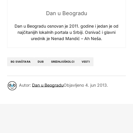
Dan u Beogradu
Dan u Beogradu osnovan je 2011. godine i jedan je od
najčitanijih lokalnih portala u Srbiji. Osnivač i glavni
urednik je Nenad Mandić – Ah Neša.
BG SVAŠTARA
DUB
SREDNJOŠKOLCI
VESTI
Autor:
Dan u Beogradu
Objavljeno
4. jun 2013.