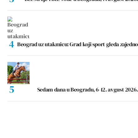
Beograd uz utakmicu: Grad koji sport gleda zajedno
Sedam dana u Beogradu, 6-12. avgust 2026.