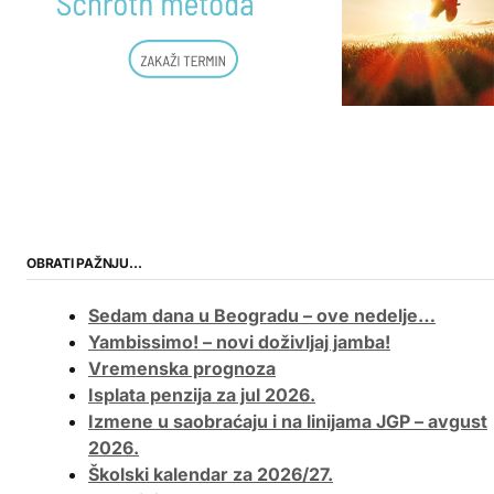
OBRATI PAŽNJU…
Sedam dana u Beogradu – ove nedelje…
Yambissimo! – novi doživljaj jamba!
Vremenska prognoza
Isplata penzija za jul 2026.
Izmene u saobraćaju i na linijama JGP – avgust
2026.
Školski kalendar za 2026/27.