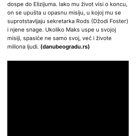
dospe do Elizijuma. Iako mu život visi o koncu,
on se upušta u opasnu misiju, u kojoj mu se
suprotstavljaju sekretarka Rods (Džodi Foster)
i njene snage. Ukoliko Maks uspe u svojoj
misiji, spasiće ne samo svoj, već i živote
miliona ljudi.
(danubeogradu.rs)