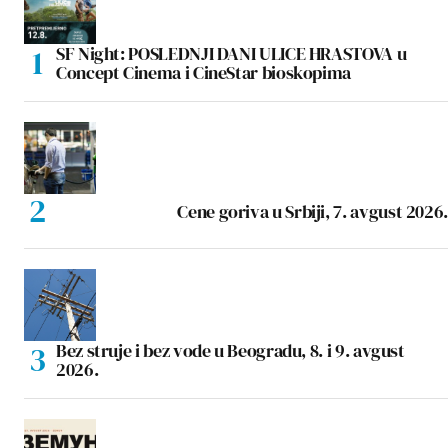
SF Night: POSLEDNJI DANI ULICE HRASTOVA u
Concept Cinema i CineStar bioskopima
Cene goriva u Srbiji, 7. avgust 2026.
Bez struje i bez vode u Beogradu, 8. i 9. avgust
2026.