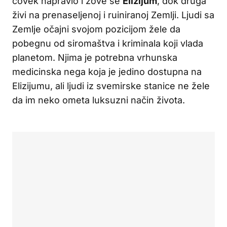
čovek napravio i zove se
Elizijum
, dok druga
živi na prenaseljenoj i ruiniranoj Zemlji. Ljudi sa
Zemlje očajni svojom pozicijom žele da
pobegnu od siromaštva i kriminala koji vlada
planetom. Njima je potrebna vrhunska
medicinska nega koja je jedino dostupna na
Elizijumu, ali ljudi iz svemirske stanice ne žele
da im neko ometa luksuzni način života.