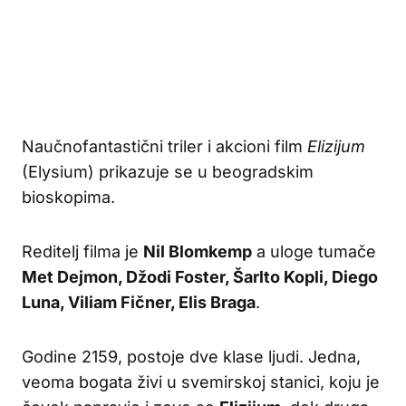
Naučnofantastični triler i akcioni film
Elizijum
(Elysium) prikazuje se u beogradskim
bioskopima.
Reditelj filma je
Nil Blomkemp
a uloge tumače
Met Dejmon, Džodi Foster, Šarlto Kopli, Diego
Luna, Viliam Fičner, Elis Braga
.
Godine 2159, postoje dve klase ljudi. Jedna,
veoma bogata živi u svemirskoj stanici, koju je