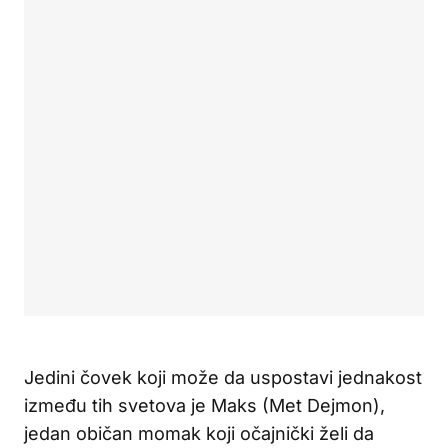
Jedini čovek koji može da uspostavi jednakost
između tih svetova je Maks (Met Dejmon),
jedan običan momak koji očajnički želi da