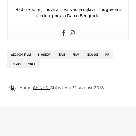
Radio voditelj i novinar, osnivač je i glavni i odgovorni
urednik portala Dan u Beogradu.
AKCIONI FILM
BIOSKOPI
DUB
FILM
IZLASCI
NF
TRILER
VESTI
Autor:
Ah Neša
Objavljeno
21. avgust 2013.