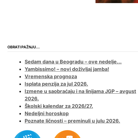
OBRATI PAŽNJU…
Sedam dana u Beogradu – ove nedelje…
Yambissimo! – novi doživljaj jamba!
Vremenska prognoza
Isplata penzija za jul 2026.
Izmene u saobraćaju i na linijama JGP – avgust
2026.
Školski kalendar za 2026/27.
Nedeljni horoskop
Poznate ličnosti – preminuli u julu 2026.