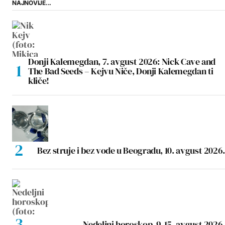
NAJNOVIJE...
Donji Kalemegdan, 7. avgust 2026: Nick Cave and
The Bad Seeds – Kejvu Niče, Donji Kalemegdan ti
kliče!
Bez struje i bez vode u Beogradu, 10. avgust 2026.
Nedeljni horoskop, 9-15. avgust 2026.