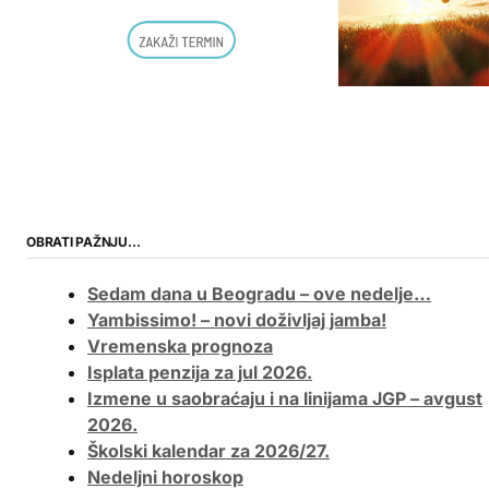
OBRATI PAŽNJU…
Sedam dana u Beogradu – ove nedelje…
Yambissimo! – novi doživljaj jamba!
Vremenska prognoza
Isplata penzija za jul 2026.
Izmene u saobraćaju i na linijama JGP – avgust
2026.
Školski kalendar za 2026/27.
Nedeljni horoskop