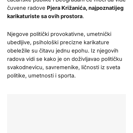
čuvene radove
Pjera Križanića, najpoznatijeg
karikaturiste sa ovih prostora
.
Njegove politički provokativne, umetnički
ubedljive, psihološki precizne karikature
obeležile su čitavu jednu epohu. Iz njegovih
radova vidi se kako je on doživljavao političku
svakodnevicu, savremenike, ličnosti iz sveta
politike, umetnosti i sporta.