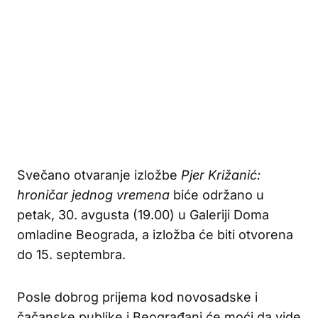
Svečano otvaranje izložbe
Pjer Križanić:
hroničar jednog vremena
biće održano u
petak, 30. avgusta (19.00) u Galeriji Doma
omladine Beograda, a izložba će biti otvorena
do 15. septembra.
Posle dobrog prijema kod novosadske i
čačanske publike i Beograđani će moći da vide