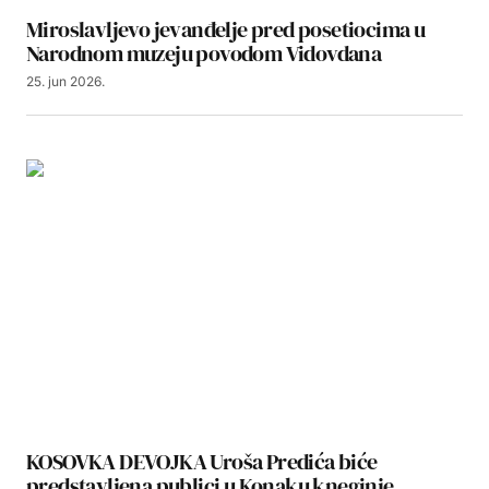
Miroslavljevo jevanđelje pred posetiocima u
Narodnom muzeju povodom Vidovdana
25. jun 2026.
KOSOVKA DEVOJKA Uroša Predića biće
predstavljena publici u Konaku kneginje