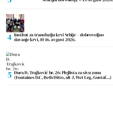
Institut za transfuziju krvi Srbije – dobrovoljno
davanje krvi, 10-16. avgust 2026.
Đura Đ. Trajković br. 26: Plejlista za sivu zonu
(Fontaines D.C, Beth Ditto, alt-J, Wet Leg, Gustaf…)