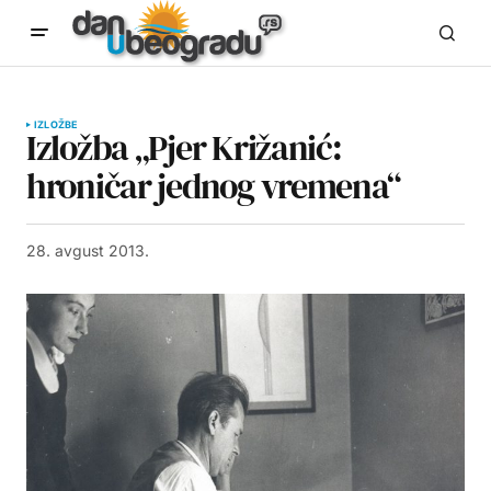
IZLOŽBE
Izložba „Pjer Križanić:
hroničar jednog vremena“
28. avgust 2013.