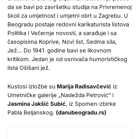
da se bavi po završetku studija na Privremenoj
školi za umjetnost i umjetni obrt u Zagrebu. U
Beogradu postaje redovni karikaturista listova
Politika i Večernje novosti, a sarađuje i sa
časopisima Koprive, Novi list, Sedma sila,
Jež… Do 1941. godine bavi se likovnom
kritikom. Jedan je od osnivača humorističkog
lista Ošišani jež.
Kustosi izložbe su
Marija Radisavčević
iz
Umetničke galerije „Nadežda Petrović“ i
Jasmina Jakšić Subić
, iz Spomen-zbirke
Pabla Beljanskog.
(danubeogradu.rs)