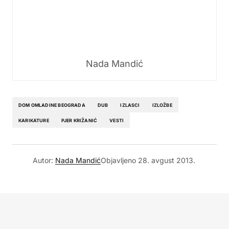
Nada Mandić
DOM OMLADINE BEOGRADA
DUB
IZLASCI
IZLOŽBE
KARIKATURE
PJER KRIŽANIĆ
VESTI
Autor:
Nada Mandić
Objavljeno
28. avgust 2013.