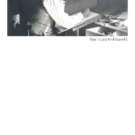
Pjer i Liza KriÅ¾aniÄ‡