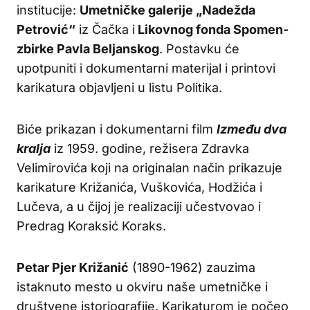
institucije:
Umetničke galerije „Nadežda
Petrović“
iz Čačka i
Likovnog fonda Spomen-
zbirke Pavla Beljanskog
. Postavku će
upotpuniti i dokumentarni materijal i printovi
karikatura objavljeni u listu Politika.
Biće prikazan i dokumentarni film
Između dva
kralja
iz 1959. godine, režisera Zdravka
Velimirovića koji na originalan način prikazuje
karikature Križanića, Vuškovića, Hodžića i
Lučeva, a u čijoj je realizaciji učestvovao i
Predrag Koraksić Koraks.
Petar Pjer Križanić
(1890-1962) zauzima
istaknuto mesto u okviru naše umetničke i
društvene istoriografije. Karikaturom je počeo