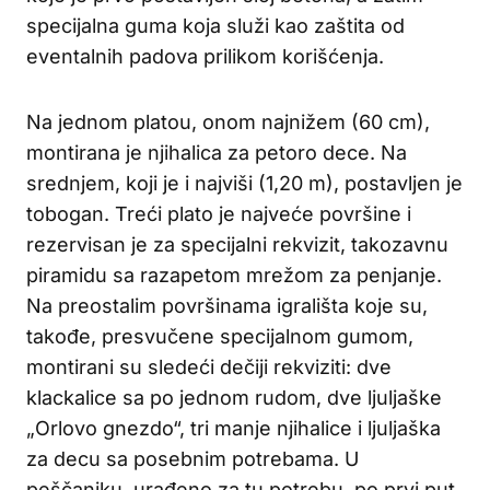
specijalna guma koja služi kao zaštita od
eventalnih padova prilikom korišćenja.
Na jednom platou, onom najnižem (60 cm),
montirana je njihalica za petoro dece. Na
srednjem, koji je i najviši (1,20 m), postavljen je
tobogan. Treći plato je najveće površine i
rezervisan je za specijalni rekvizit, takozavnu
piramidu sa razapetom mrežom za penjanje.
Na preostalim površinama igrališta koje su,
takođe, presvučene specijalnom gumom,
montirani su sledeći dečiji rekviziti: dve
klackalice sa po jednom rudom, dve ljuljaške
„Orlovo gnezdo“, tri manje njihalice i ljuljaška
za decu sa posebnim potrebama. U
peščaniku, urađeno za tu potrebu, po prvi put