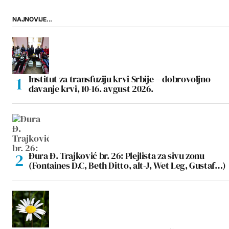
NAJNOVIJE...
Institut za transfuziju krvi Srbije – dobrovoljno
davanje krvi, 10-16. avgust 2026.
Đura Đ. Trajković br. 26: Plejlista za sivu zonu
(Fontaines D.C, Beth Ditto, alt-J, Wet Leg, Gustaf…)