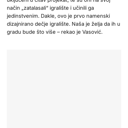
način „zatalasali“ igralište i učinili ga
jedinstvenim. Dakle, ovo je prvo namenski
dizajnirano dečje igralište. Naša je želja da ih u
gradu bude što više – rekao je Vasović.