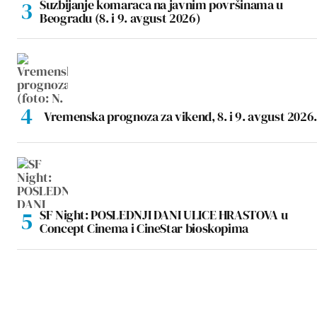
Suzbijanje komaraca na javnim površinama u
Beogradu (8. i 9. avgust 2026)
Vremenska prognoza za vikend, 8. i 9. avgust 2026.
SF Night: POSLEDNJI DANI ULICE HRASTOVA u
Concept Cinema i CineStar bioskopima