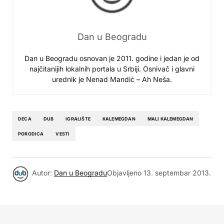
Dan u Beogradu
Dan u Beogradu osnovan je 2011. godine i jedan je od
najčitanijih lokalnih portala u Srbiji. Osnivač i glavni
urednik je Nenad Mandić – Ah Neša.
DECA
DUB
IGRALIŠTE
KALEMEGDAN
MALI KALEMEGDAN
PORODICA
VESTI
Autor:
Dan u Beogradu
Objavljeno
13. septembar 2013.