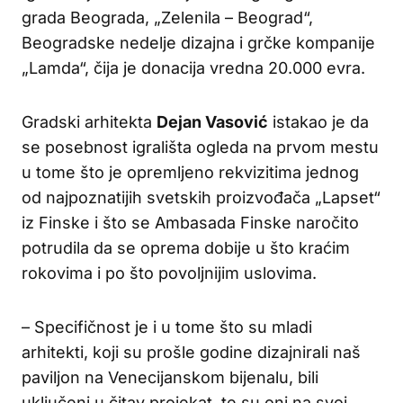
grada Beograda, „Zelenila – Beograd“,
Beogradske nedelje dizajna i grčke kompanije
„Lamda“, čija je donacija vredna 20.000 evra.
Gradski arhitekta
Dejan Vasović
istakao je da
se posebnost igrališta ogleda na prvom mestu
u tome što je opremljeno rekvizitima jednog
od najpoznatijih svetskih proizvođača „Lapset“
iz Finske i što se Ambasada Finske naročito
potrudila da se oprema dobije u što kraćim
rokovima i po što povoljnijim uslovima.
– Specifičnost je i u tome što su mladi
arhitekti, koji su prošle godine dizajnirali naš
paviljon na Venecijanskom bijenalu, bili
uključeni u čitav projekat, te su oni na svoj