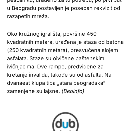
u Beogradu postavljen je poseban rekvizit od
razapetih mreža.
Oko kružnog igrališta, površine 450
kvadratnih metara, urađena je staza od betona
(250 kvadratnih metara), presvučena slojem
asfalata. Staze su oivičene baštenskim
ivičnjacima. Dve rampe, predviđene za
kretanje invalida, takođe su od asfalta. Na
dvanaest klupa tipa „stara beogradska“
zamenjene su lajsne.
(Beoinfo)