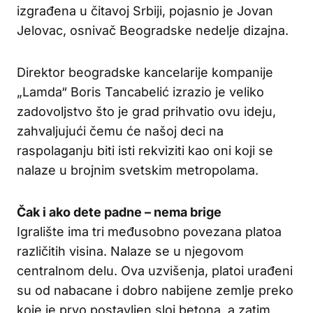
izgrađena u čitavoj Srbiji, pojasnio je Jovan
Jelovac, osnivač Beogradske nedelje dizajna.
Direktor beogradske kancelarije kompanije
„Lamda“ Boris Tancabelić izrazio je veliko
zadovoljstvo što je grad prihvatio ovu ideju,
zahvaljujući čemu će našoj deci na
raspolaganju biti isti rekviziti kao oni koji se
nalaze u brojnim svetskim metropolama.
Čak i ako dete padne – nema brige
Igralište ima tri međusobno povezana platoa
različitih visina. Nalaze se u njegovom
centralnom delu. Ova uzvišenja, platoi urađeni
su od nabacane i dobro nabijene zemlje preko
koje je prvo postavljen sloj betona, a zatim