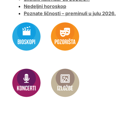
Nedeljni horoskop
Poznate ličnosti – preminuli u julu 2026.