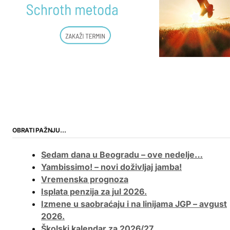
OBRATI PAŽNJU…
Sedam dana u Beogradu – ove nedelje…
Yambissimo! – novi doživljaj jamba!
Vremenska prognoza
Isplata penzija za jul 2026.
Izmene u saobraćaju i na linijama JGP – avgust
2026.
Školski kalendar za 2026/27.