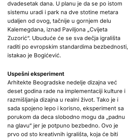
dvadesetak dana. U planu je da se po istom
sistemu uradi i park na dve stotine metara
udaljen od ovog, tačnije u gornjem delu
Kalemegdana, iznad Paviljona „Cvijeta
Zuzorić“. Ubuduće će se sva dečja igrališta
raditi po evropskim standardima bezbednosti,
istakao je Bogićević.
Uspešni eksperiment
Arhitekte Beogradske nedelje dizajna već
deset godina rade na implementaciji kulture i
razmišljanja dizajna u realni život. Tako je i
sada spojeno lepo i korisno, eksperiment sa
porukom da deca slobodno mogu da „padnu
na glavu“ jer je potpuno bezbedno. Ovo je
prvo od sto kreativnih igrališta, koja će biti