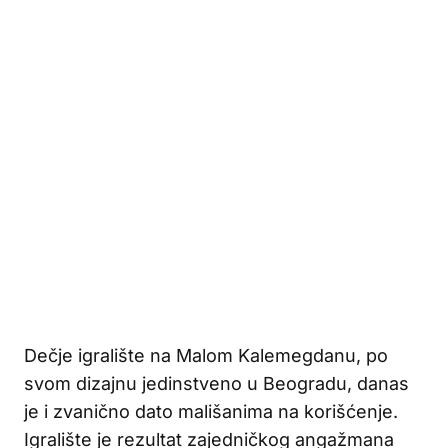
Dečje igralište na Malom Kalemegdanu, po
svom dizajnu jedinstveno u Beogradu, danas
je i zvanično dato mališanima na korišćenje.
Igralište je rezultat zajedničkog angažmana