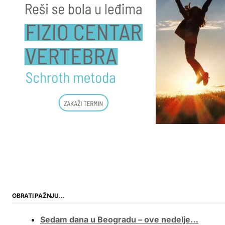
OBRATI PAŽNJU…
Sedam dana u Beogradu – ove nedelje…