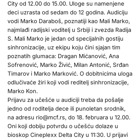
City od 12.00 do 15.00. Uloge su namenjene
deci uzrasta od sedam do 12 godina. Audiciju
vodi Marko Daraboš, poznatiji kao Mali Marko,
najmlađi radijski voditelj u Srbiji i zvezda Radija
S. Mali Marko je jedan od specijalnih gostiju
sinhronizacije, uz ekipu koju čini sjajan tim
poznatih glumaca: Dragan Mićanović, Ana
Sofrenović, Marko Živić, Milan Antonić, Srđan
Timarov i Marko Marković. O dobitnicima uloga
odlučivaće žiri koji vodi reditelj sinhronizacije,
Marko Kon.
Prijavu za učešće u audiciji treba da pošalje
jedno od roditelja dece ili punoletan srodnik,
na adresu rio@mcf.rs, do 18. februara u 12.00.
Oni koji dobiju potvrdu o učešću dolaze u
bioskop Cineplexx Delta City u 11:30. U prijavi