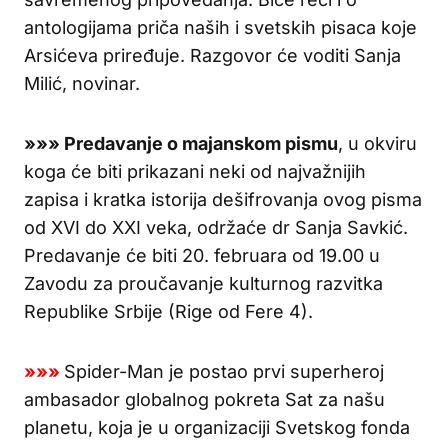
antologijama priča naših i svetskih pisaca koje
Arsićeva priređuje. Razgovor će voditi Sanja
Milić, novinar.
»»»
Predavanje o majanskom pismu
, u okviru
koga će biti prikazani neki od najvažnijih
zapisa i kratka istorija dešifrovanja ovog pisma
od XVI do XXI veka, održaće dr Sanja Savkić.
Predavanje će biti 20. februara od 19.00 u
Zavodu za proučavanje kulturnog razvitka
Republike Srbije (Rige od Fere 4).
»»»
Spider-Man je postao prvi superheroj
ambasador globalnog pokreta Sat za našu
planetu, koja je u organizaciji Svetskog fonda