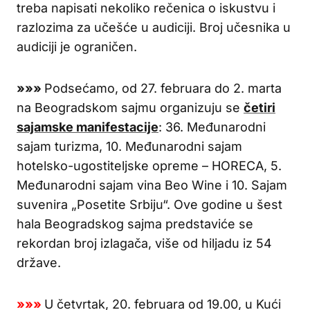
treba napisati nekoliko rečenica o iskustvu i
razlozima za učešće u audiciji. Broj učesnika u
audiciji je ograničen.
»»»
Podsećamo, od 27. februara do 2. marta
na Beogradskom sajmu organizuju se
četiri
sajamske manifestacije
: 36. Međunarodni
sajam turizma, 10. Međunarodni sajam
hotelsko-ugostiteljske opreme – HORECA, 5.
Međunarodni sajam vina Beo Wine i 10. Sajam
suvenira „Posetite Srbiju“. Ove godine u šest
hala Beogradskog sajma predstaviće se
rekordan broj izlagača, više od hiljadu iz 54
države.
»»»
U četvrtak, 20. februara od 19.00, u Kući