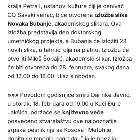
kralja Petra I, ustanovi kulture čiji je osnivač
GO Savski venac, biće otvorena
izložba slika
Novaka Bubanje
, akademskog slikara. Ova
izložba predstavlja deo doktorskog
umetničkog projekta, a Bubanja će izložiti 28
novih slika, u tehnici ulja na platnu. Izložbu će
otvoriti Miloš Šobajić, akademski slikar. Izložba
će biti otvorena do 28. februara, svakog dana
od 12.00 do 18.00. Ulaz slobodan.
»»»
Povodom godišnjice smrti Darinke Jevrić,
u utorak, 18. februara od 19.00 u Kući Đure
Jakšića, održaće se
književno veče
posvećeno stvaralaštvu ove najpoznatije
srpske pesnikinje sa Kosova i Metohije,
dobitnice mnogih nagrada, čija je poezija