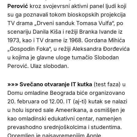
Perović
kroz svojevrsni aktivni panel ljudi koji
su ga poznavali tokom bioskopskih projekcija
TV drama „Drveni sanduk Tomasa Vulfa“, po
scenariju Danila Kiša i režiji Branka Ivande iz
1973, kao i TV drame iz 1968. Gordana Mihića
„Gospodin Foka“, u režiji Aleksandra Đorđevića
u kojima je glavne uloge tumačio Slobodan
Perović. Ulaz slobodan.
»»»
Svečano otvaranje IT kutka
(test faza) u
Domu omladine Beograda biće organizovano
20. februara od 12.00. IT (aj-ti) kutak se nalazi
u holu ispred sale Ameerikana, a osmišljen je
kao omladinski edukativni centar, namenjen
prevashodno srednjoškolcima i studentima.
Opremljen je najsavremenijim Apple