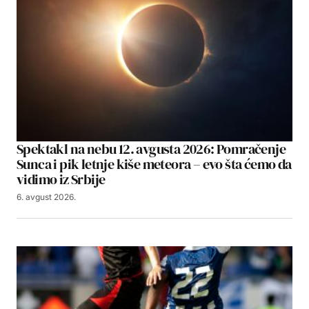
Spektakl na nebu 12. avgusta 2026: Pomračenje
Sunca i pik letnje kiše meteora – evo šta ćemo da
vidimo iz Srbije
6. avgust 2026.