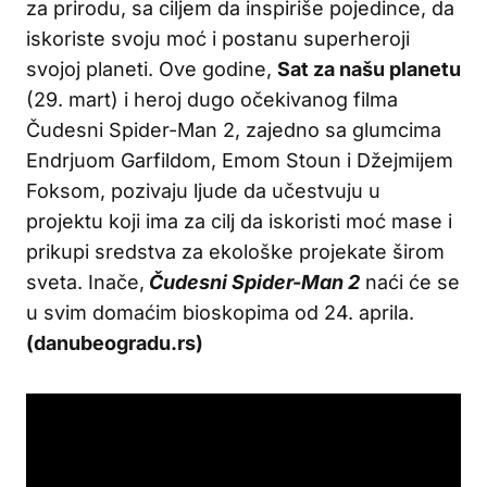
za prirodu, sa ciljem da inspiriše pojedince, da
iskoriste svoju moć i postanu superheroji
svojoj planeti. Ove godine,
Sat za našu planetu
(29. mart) i heroj dugo očekivanog filma
Čudesni Spider-Man 2, zajedno sa glumcima
Endrjuom Garfildom, Emom Stoun i Džejmijem
Foksom, pozivaju ljude da učestvuju u
projektu koji ima za cilj da iskoristi moć mase i
prikupi sredstva za ekološke projekate širom
sveta. Inače,
Čudesni Spider-Man 2
naći će se
u svim domaćim bioskopima od 24. aprila.
(danubeogradu.rs)