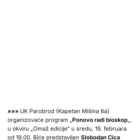
»»»
UK Parobrod (Kapetan Mišina 6a)
organizovaće program „
Ponovo radi bioskop
„,
u okviru „Omaž edicije“ u sredu, 19. februara
od 19.00. Biće predstavljen
Slobodan Cica