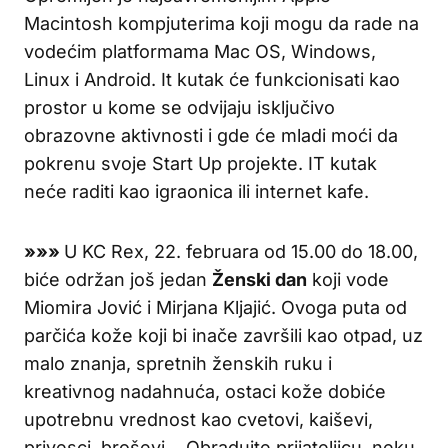
Macintosh kompjuterima koji mogu da rade na
vodećim platformama Mac OS, Windows,
Linux i Android. It kutak će funkcionisati kao
prostor u kome se odvijaju isključivo
obrazovne aktivnosti i gde će mladi moći da
pokrenu svoje Start Up projekte. IT kutak
neće raditi kao igraonica ili internet kafe.
»»»
U KC Rex, 22. februara od 15.00 do 18.00,
biće održan još jedan
Ženski dan
koji vode
Miomira Jović i Mirjana Kljajić. Ovoga puta od
parčića kože koji bi inače završili kao otpad, uz
malo znanja, spretnih ženskih ruku i
kreativnog nadahnuća, ostaci kože dobiće
upotrebnu vrednost kao cvetovi, kaiševi,
privesci, broševi… Obradujte prijateljicu, neku