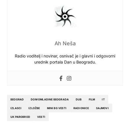
Ah Neša
Radio voditelj i novinar, osnivač je i glavni i odgovorni
urednik portala Dan u Beogradu.
BEOGRAD
DOM OMLADINE BEOGRADA
DUB
FILM
IT
IZLASCI
IZLOŽBE
MINI BG VESTI
RADIONICE
SAJMOVI
UK PAROBROD
VESTI