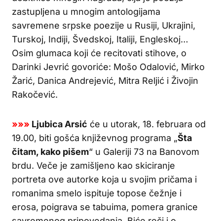
zastupljena u mnogim antologijama
savremene srpske poezije u Rusiji, Ukrajini,
Turskoj, Indiji, Švedskoj, Italiji, Engleskoj…
Osim glumaca koji će recitovati stihove, o
Darinki Jevrić govoriće: Mošo Odalović, Mirko
Žarić, Danica Andrejević, Mitra Reljić i Živojin
Rakočević.
»»»
Ljubica Arsić
će u utorak, 18. februara od
19.00, biti gošća književnog programa „
Šta
čitam, kako pišem
“ u Galeriji 73 na Banovom
brdu. Veče je zamišljeno kao skiciranje
portreta ove autorke koja u svojim pričama i
romanima smelo ispituje topose čežnje i
erosa, poigrava se tabuima, pomera granice
savremenog pripovedanja. Biće reči i o