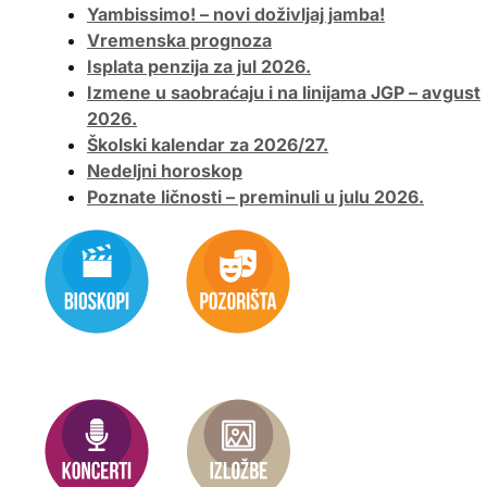
Yambissimo! – novi doživljaj jamba!
Vremenska prognoza
Isplata penzija za jul 2026.
Izmene u saobraćaju i na linijama JGP – avgust
2026.
Školski kalendar za 2026/27.
Nedeljni horoskop
Poznate ličnosti – preminuli u julu 2026.