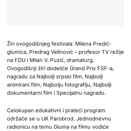
Žiri ovogodišnjeg festivala: Milena Predić-
glumica, Predrag Velinović – profesor TV režije
na FDU i Milan V. Puzić, dramaturg.
Ovogodišnji žiri dodeliće Grand Prix FSF-a,
nagradu za Najbolji srpski film, Najbolji
animirani film, Najbolju fotografiju, Najbolji
dokumentarni film i Specijalnu nagradu.
Celokupan edukativni i prateći program
održaće se u UK Parobrod. Jednodnevnu
radionicu na temu Gluma na filmu vodiće