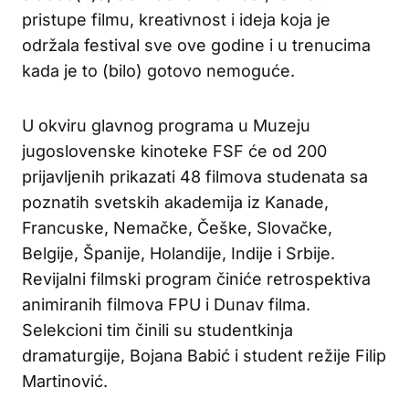
pristupe filmu, kreativnost i ideja koja je
održala festival sve ove godine i u trenucima
kada je to (bilo) gotovo nemoguće.
U okviru glavnog programa u Muzeju
jugoslovenske kinoteke FSF će od 200
prijavljenih prikazati 48 filmova studenata sa
poznatih svetskih akademija iz Kanade,
Francuske, Nemačke, Češke, Slovačke,
Belgije, Španije, Holandije, Indije i Srbije.
Revijalni filmski program činiće retrospektiva
animiranih filmova FPU i Dunav filma.
Selekcioni tim činili su studentkinja
dramaturgije, Bojana Babić i student režije Filip
Martinović.