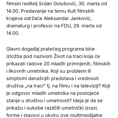
filmski reditelj Srdan Golubović, 30. marta od
14.00. Predavanje na temu Kult filmskih
krajeva održaće Aleksandar Janković,
dramaturg i profesor na FDU, 29. marta od
14.00.
Glavni događaj pratećeg programa biće
izložba pod nazivom Život na traci koja će
prikazati radove 20 mladih primnjenih, filmskih
i likovnih umetnika. Koji su problemi ili
simptomi današnjih predstava i vrednosti
društva „na traci“ tj. na filmu i na televiziji? Koji
je odgovor mladih umetnika na postojeće
stanje u društvu i umetnosti? Ideja je da se
prikažu i sukobe različiti umetnički izrazi,
forme i stavovi u okviru ove multimedijalne