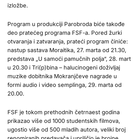
izložbe.
Program u produkciji Parobroda biće takođe
deo pratećeg programa FSF-a. Pored žurki
otvaranja i zatvaranja, prateći program činiće:
nastup sastava Moraitika, 27. marta od 21.30,
predstava „U samoći pamučnih polja“, 28. mart
u 20.30 i Tri(p)bina – halucinogeni doživljaj
muzike dobitnika Mokranjčeve nagrade u
formi audio i video semplinga, 29. marta od
20.00.
FSF je tokom prethodnih četrnaest godina
prikazao više od 1000 studentskih filmova,
ugostio više od 500 mladih autora, veliki broj
renomiranih predavača i upriličio je brojne