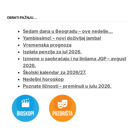
OBRATI PAŽNJU…
Sedam dana u Beogradu – ove nedelje…
Yambissimo! – novi doživljaj jamba!
Vremenska prognoza
Isplata penzija za jul 2026.
Izmene u saobraćaju i na linijama JGP – avgust
2026.
Školski kalendar za 2026/27.
Nedeljni horoskop
Poznate ličnosti – preminuli u julu 2026.