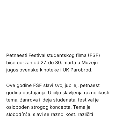
Petnaesti Festival studentskog filma (FSF)
biće održan od 27. do 30. marta u Muzeju
jugoslovenske kinoteke i UK Parobrod.
Ove godine FSF slavi svoj jubilej, petnaest
godina postojanja. U cilju slavljenja raznolikosti
tema, žanrova i ideja studenata, festival je
oslobođen strogog koncepta. Tema je
slobod(n)a, slavi se raznolikost, različiti