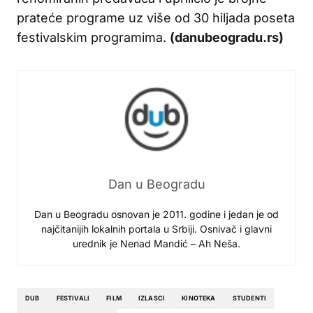
prateće programe uz više od 30 hiljada poseta
festivalskim programima.
(danubeogradu.rs)
Dan u Beogradu
Dan u Beogradu osnovan je 2011. godine i jedan je od
najčitanijih lokalnih portala u Srbiji. Osnivač i glavni
urednik je Nenad Mandić – Ah Neša.
DUB
FESTIVALI
FILM
IZLASCI
KINOTEKA
STUDENTI