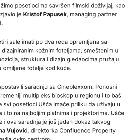
žimo posetiocima savršen filmski doživljaj, kao
izjavio je
Kristof Papusek
, managing partner
l.
iri sale imati po dva reda opremljena sa
 dizajniranim kožnim foteljama, smeštenim u
ozicija, struktura i dizajn gledaocima pružaju
e omiljene fotelje kod kuće.
postavili saradnju sa Cineplexxom. Ponosni
emeniji multipleks bioskop u regionu i to baš
a svi posetioci Ušća imaće priliku da uživaju u
a i to na najboljim platnima i projektorima. Ušće
e i ova saradnja je još jedan dokaz takvog
na Vujović
, direktorka Confluence Property
vlja ovim centrom.