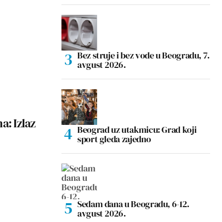
Bez struje i bez vode u Beogradu, 7.
avgust 2026.
a: Izlaz
Beograd uz utakmicu: Grad koji
sport gleda zajedno
Sedam dana u Beogradu, 6-12.
avgust 2026.