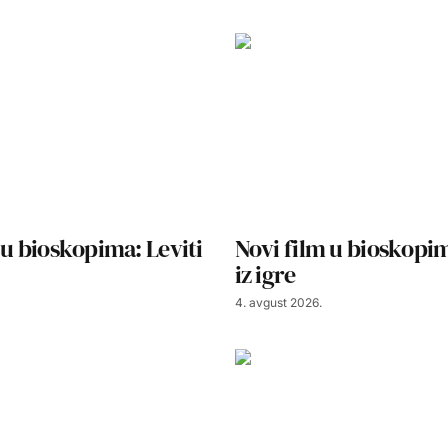
 u bioskopima: Leviti
Novi film u bioskopim
iz igre
4. avgust 2026.