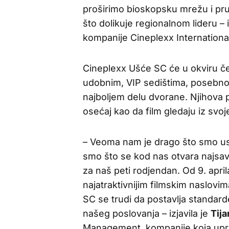
proširimo bioskopsku mrežu i pru
što dolikuje regionalnom lideru – 
kompanije Cineplexx Internationa
Cineplexx Ušće SC će u okviru čet
udobnim, VIP sedištima, posebno
najboljem delu dvorane. Njihova p
osećaj kao da film gledaju iz svoj
– Veoma nam je drago što smo us
smo što se kod nas otvara najsavr
za naš peti rodjendan. Od 9. april
najatraktivnijim filmskim naslovim
SC se trudi da postavlja standard
našeg poslovanja – izjavila je
Tija
Management, kompanije koja upra