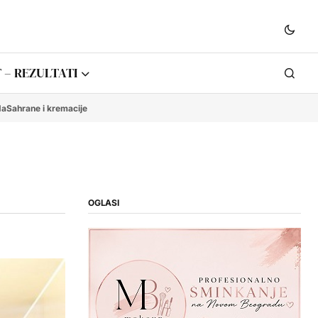
 – REZULTATI
da
Sahrane i kremacije
OGLASI