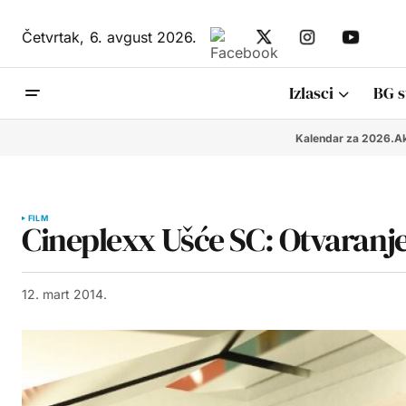
Četvrtak,
6. avgust 2026.
Izlasci
BG s
Kalendar za 2026.
Ak
FILM
Cineplexx Ušće SC: Otvaranje 
12. mart 2014.