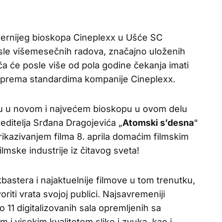
ernijeg bioskopa Cineplexx u Ušće SC
Posle višemesečnih radova, značajno uloženih
ća će posle više od pola godine čekanja imati
n prema standardima kompanije Cineplexx.
u u novom i najvećem bioskopu u ovom delu
reditelja Srđana Dragojevića „
Atomski s’desna
“
rikazivanjem filma 8. aprila domaćim filmskim
ilmske industrije iz čitavog sveta!
bastera i najaktuelnije filmove u tom trenutku,
riti vrata svojoj publici. Najsavremeniji
 11 digitalizovanih sala opremljenih sa
i visokim kvalitetom slike i zvuka, kao i