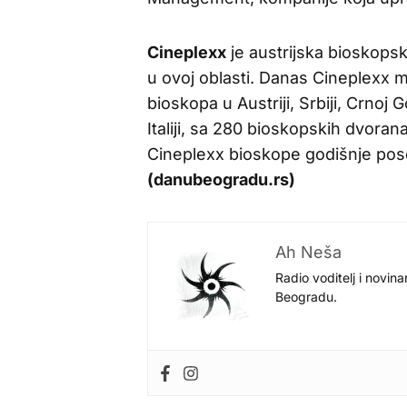
Cineplexx
je austrijska bioskopsk
u ovoj oblasti. Danas Cineplexx mr
bioskopa u Austriji, Srbiji, Crnoj G
Italiji, sa 280 bioskopskih dvoran
Cineplexx bioskope godišnje poset
(danubeogradu.rs)
Ah Neša
Radio voditelj i novina
Beogradu.