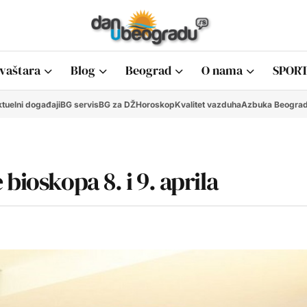
vaštara
Blog
Beograd
O nama
SPORT
tuelni događaji
BG servis
BG za DŽ
Horoskop
Kvalitet vazduha
Azbuka Beogra
bioskopa 8. i 9. aprila