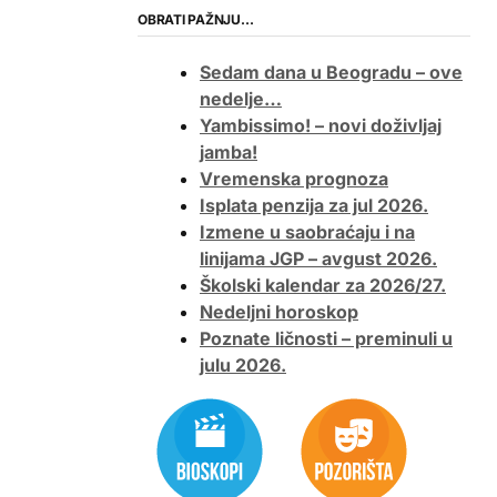
OBRATI PAŽNJU…
Sedam dana u Beogradu – ove
nedelje…
Yambissimo! – novi doživljaj
jamba!
Vremenska prognoza
Isplata penzija za jul 2026.
Izmene u saobraćaju i na
linijama JGP – avgust 2026.
Školski kalendar za 2026/27.
Nedeljni horoskop
Poznate ličnosti – preminuli u
julu 2026.