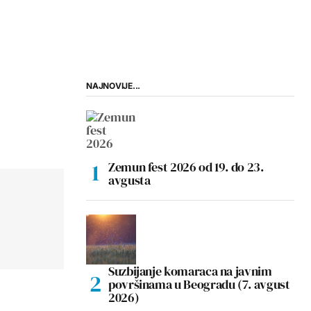
NAJNOVIJE...
Zemun fest 2026 od 19. do 23.
avgusta
Suzbijanje komaraca na javnim
površinama u Beogradu (7. avgust
2026)