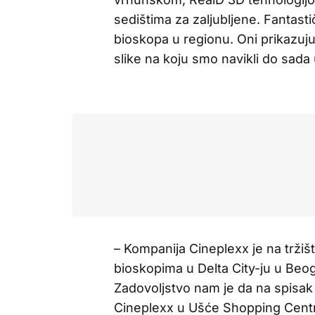
sedištima za zaljubljene. Fantasti
bioskopa u regionu. Oni prikazuju 
slike na koju smo navikli do sada
– Kompanija Cineplexx je na tržiš
bioskopima u Delta City-ju u Beo
Zadovoljstvo nam je da na spisak
Cineplexx u Ušće Shopping Centru,