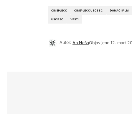
CINEPLEXX
CINEPLEXX UŠĆE SC
DOMAĆI FILM
UŠĆE SC
VESTI
Autor:
Ah Neša
Objavljeno
12. mart 2