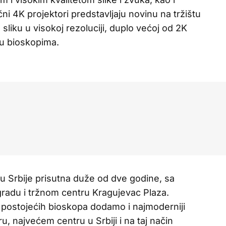
čni 4K projektori predstavljaju novinu na tržištu
sliku u visokoj rezoluciji, duplo većoj od 2K
 u bioskopima.
tu Srbije prisutna duže od dve godine, sa
gradu i tržnom centru Kragujevac Plaza.
 postojećih bioskopa dodamo i najmoderniji
 najvećem centru u Srbiji i na taj način