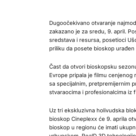
Dugoočekivano otvaranje najmod
zakazano je za sredu, 9. april. 
sredstava i resursa, posetioci Uš
priliku da posete bioskop urađe
Čast da otvori bioskopsku sezon
Evrope pripala je filmu cenjenog 
sa specijalnim, pretpremijernim p
stvaraocima i profesionalcima iz f
Uz tri ekskluzivna holivudska blok
bioskop Cineplexx će 9. aprila otvo
bioskop u regionu će imati ukupno
vrhunskom, RealD 3D tehnologijom 