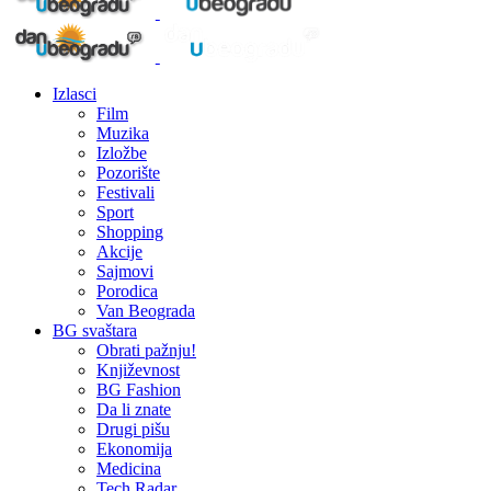
Izlasci
Film
Muzika
Izložbe
Pozorište
Festivali
Sport
Shopping
Akcije
Sajmovi
Porodica
Van Beograda
BG svaštara
Obrati pažnju!
Književnost
BG Fashion
Da li znate
Drugi pišu
Ekonomija
Medicina
Tech Radar