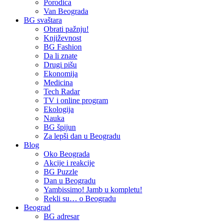
Porodica
Van Beograda
BG svaštara
Obrati pažnju!
Književnost
BG Fashion
Da li znate
Drugi pišu
Ekonomija
Medicina
Tech Radar
TV i online program
Ekologija
Nauka
BG špijun
Za lepši dan u Beogradu
Blog
Oko Beograda
Akcije i reakcije
BG Puzzle
Dan u Beogradu
Yambissimo! Jamb u kompletu!
Rekli su… o Beogradu
Beograd
BG adresar