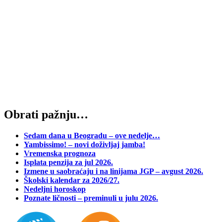
Obrati pažnju…
Sedam dana u Beogradu – ove nedelje…
Yambissimo! – novi doživljaj jamba!
Vremenska prognoza
Isplata penzija za jul 2026.
Izmene u saobraćaju i na linijama JGP – avgust 2026.
Školski kalendar za 2026/27.
Nedeljni horoskop
Poznate ličnosti – preminuli u julu 2026.