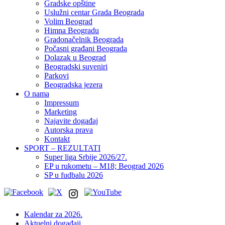
Gradske opštine
Uslužni centar Grada Beograda
Volim Beograd
Himna Beogradu
Gradonačelnik Beograda
Počasni građani Beograda
Dolazak u Beograd
Beogradski suveniri
Parkovi
Beogradska jezera
O nama
Impressum
Marketing
Najavite događaj
Autorska prava
Kontakt
SPORT – REZULTATI
Super liga Srbije 2026/27.
EP u rukometu – M18; Beograd 2026
SP u fudbalu 2026
Kalendar za 2026.
Aktuelni događaji