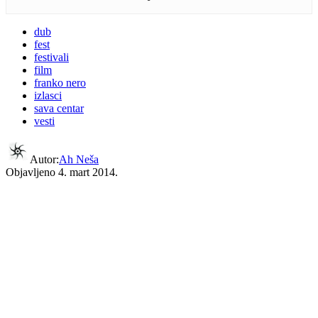
dub
fest
festivali
film
franko nero
izlasci
sava centar
vesti
Autor:
Ah Neša
Objavljeno
4. mart 2014.