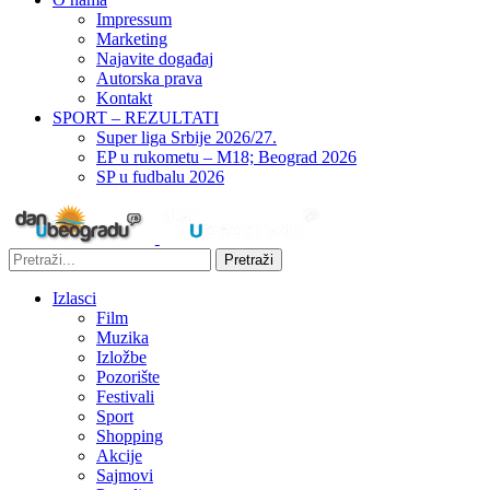
Impressum
Marketing
Najavite događaj
Autorska prava
Kontakt
SPORT – REZULTATI
Super liga Srbije 2026/27.
EP u rukometu – M18; Beograd 2026
SP u fudbalu 2026
Pretraži
Izlasci
Film
Muzika
Izložbe
Pozorište
Festivali
Sport
Shopping
Akcije
Sajmovi