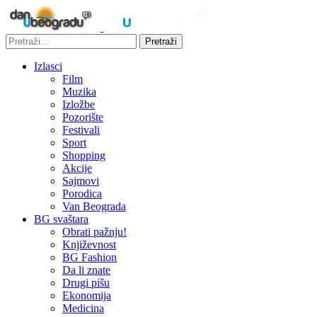
Pretraži
Izlasci
Film
Muzika
Izložbe
Pozorište
Festivali
Sport
Shopping
Akcije
Sajmovi
Porodica
Van Beograda
BG svaštara
Obrati pažnju!
Književnost
BG Fashion
Da li znate
Drugi pišu
Ekonomija
Medicina