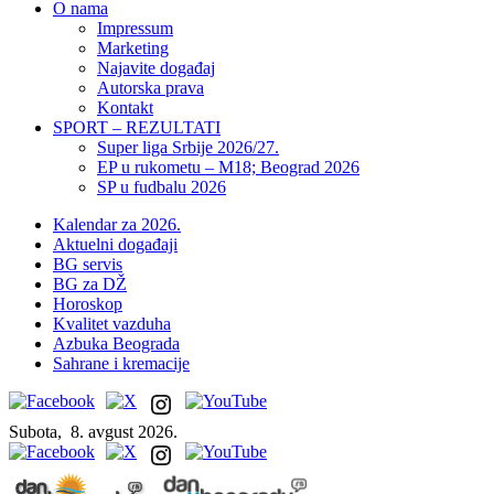
O nama
Impressum
Marketing
Najavite događaj
Autorska prava
Kontakt
SPORT – REZULTATI
Super liga Srbije 2026/27.
EP u rukometu – M18; Beograd 2026
SP u fudbalu 2026
Kalendar za 2026.
Aktuelni događaji
BG servis
BG za DŽ
Horoskop
Kvalitet vazduha
Azbuka Beograda
Sahrane i kremacije
Subota,
8. avgust 2026.