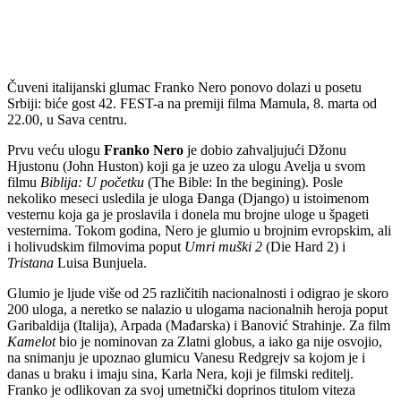
Čuveni italijanski glumac Franko Nero ponovo dolazi u posetu
Srbiji: biće gost 42. FEST-a na premiji filma Mamula, 8. marta od
22.00, u Sava centru.
Prvu veću ulogu
Franko Nero
je dobio zahvaljujući Džonu
Hjustonu (John Huston) koji ga je uzeo za ulogu Avelja u svom
filmu
Biblija: U početku
(The Bible: In the begining). Posle
nekoliko meseci usledila je uloga Đanga (Django) u istoimenom
vesternu koja ga je proslavila i donela mu brojne uloge u špageti
vesternima. Tokom godina, Nero je glumio u brojnim evropskim, ali
i holivudskim filmovima poput
Umri muški 2
(Die Hard 2) i
Tristana
Luisa Bunjuela.
Glumio je ljude više od 25 različitih nacionalnosti i odigrao je skoro
200 uloga, a neretko se nalazio u ulogama nacionalnih heroja poput
Garibaldija (Italija), Arpada (Mađarska) i Banović Strahinje. Za film
Kamelot
bio je nominovan za Zlatni globus, a iako ga nije osvojio,
na snimanju je upoznao glumicu Vanesu Redgrejv sa kojom je i
danas u braku i imaju sina, Karla Nera, koji je filmski reditelj.
Franko je odlikovan za svoj umetnički doprinos titulom viteza