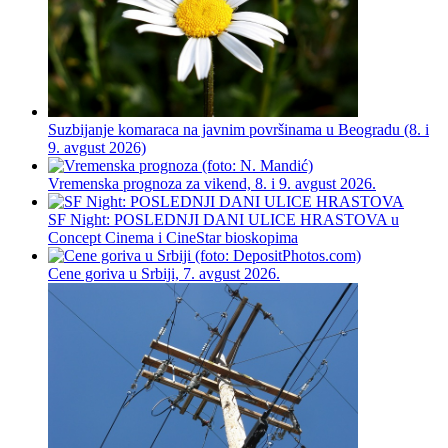
Suzbijanje komaraca na javnim površinama u Beogradu (8. i
9. avgust 2026)
Vremenska prognoza za vikend, 8. i 9. avgust 2026.
SF Night: POSLEDNJI DANI ULICE HRASTOVA u
Concept Cinema i CineStar bioskopima
Cene goriva u Srbiji, 7. avgust 2026.