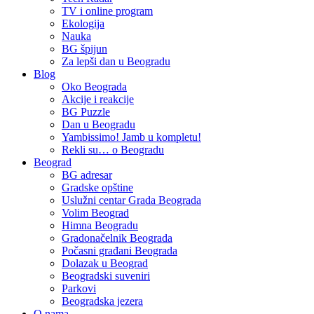
TV i online program
Ekologija
Nauka
BG špijun
Za lepši dan u Beogradu
Blog
Oko Beograda
Akcije i reakcije
BG Puzzle
Dan u Beogradu
Yambissimo! Jamb u kompletu!
Rekli su… o Beogradu
Beograd
BG adresar
Gradske opštine
Uslužni centar Grada Beograda
Volim Beograd
Himna Beogradu
Gradonačelnik Beograda
Počasni građani Beograda
Dolazak u Beograd
Beogradski suveniri
Parkovi
Beogradska jezera
O nama