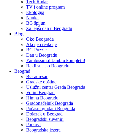
Tech Radar
TV i online program
Ekologija
Nauka
BG špijun
Za lepši dan u Beogradu
Blog
Oko Beograda
Akcije i reakcije
BG Puzzle
Dan u Beogradu
Yambissimo! Jamb u kompletu!
Rekli su… o Beogradu
Beograd
BG adresar
Gradske opštine
Uslužni centar Grada Beograda
Volim Beograd
Himna Beogradu
Gradonačelnik Beograda
Počasni građani Beograda
Dolazak u Beograd
Beogradski suveniri
Parkovi
Beogradska jezera