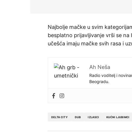
Najbolje mačke u svim kategorija
besplatno prijavljivanje vrši se na
učešća imaju mačke svih rasa i uz
Ah Neša
Radio voditelj i novina
Beogradu.
DELTA CITY
DUB
IZLASCI
KUĆNI LJUBIMCI