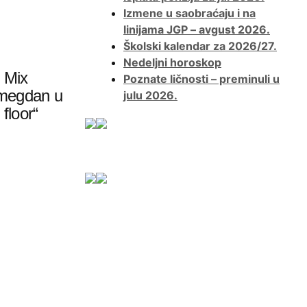
Izmene u saobraćaju i na
linijama JGP – avgust 2026.
Školski kalendar za 2026/27.
Nedeljni horoskop
& Mix
Poznate ličnosti – preminuli u
emegdan u
julu 2026.
floor“