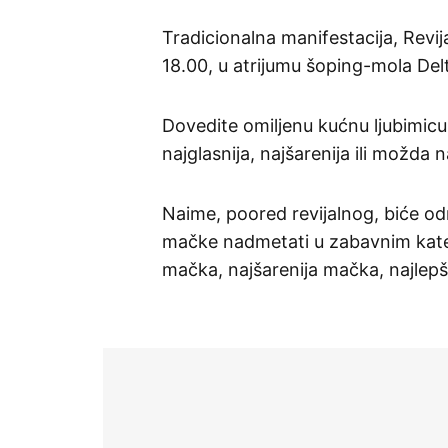
Tradicionalna manifestacija, Revi
18.00, u atrijumu šoping-mola Delt
Dovedite omiljenu kućnu ljubimicu
najglasnija, najšarenija ili možda n
Naime, poored revijalnog, biće od
mačke nadmetati u zabavnim kateg
mačka, najšarenija mačka, najlepš