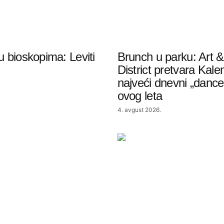
 u bioskopima: Leviti
Brunch u parku: Art 
District pretvara Kal
najveći dnevni „dance 
ovog leta
4. avgust 2026.