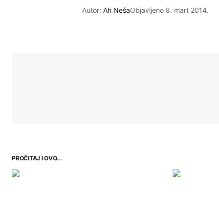
Autor:
Ah Neša
Objavljeno
8. mart 2014.
PROČITAJ I OVO...