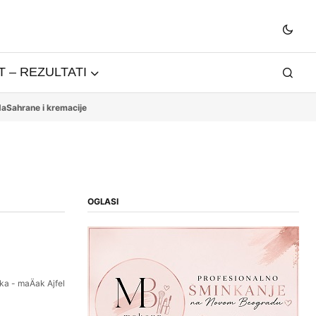
 – REZULTATI
da
Sahrane i kremacije
OGLASI
ka - maÄak Ajfel