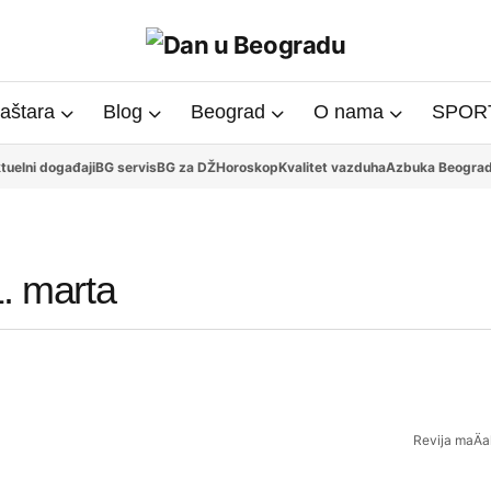
aštara
Blog
Beograd
O nama
SPORT
tuelni događaji
BG servis
BG za DŽ
Horoskop
Kvalitet vazduha
Azbuka Beogra
1. marta
Revija maÄa