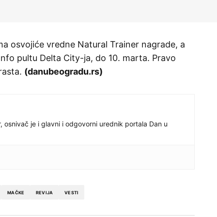
ma osvojiće vredne Natural Trainer nagrade, a
 Info pultu Delta City-ja, do 10. marta. Pravo
rasta.
(danubeogradu.rs)
r, osnivač je i glavni i odgovorni urednik portala Dan u
MAČKE
REVIJA
VESTI