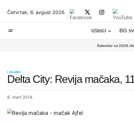
Četvrtak,
6. avgust 2026.
Izlasci
BG sv
Kalendar za 2026.
Ak
IZLASCI
Delta City: Revija mačaka, 1
8. mart 2014.