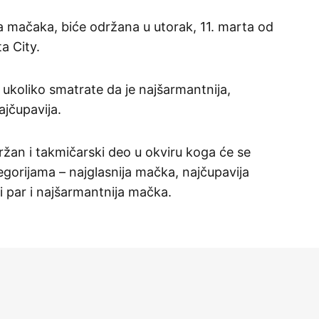
ja mačaka, biće održana u utorak, 11. marta od
a City.
 ukoliko smatrate da je najšarmantnija,
ajčupavija.
ržan i takmičarski deo u okviru koga će se
orijama – najglasnija mačka, najčupavija
i par i najšarmantnija mačka.