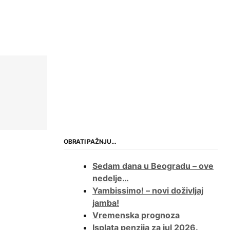
OBRATI PAŽNJU…
Sedam dana u Beogradu – ove
nedelje…
Yambissimo! – novi doživljaj
jamba!
Vremenska prognoza
Isplata penzija za jul 2026.