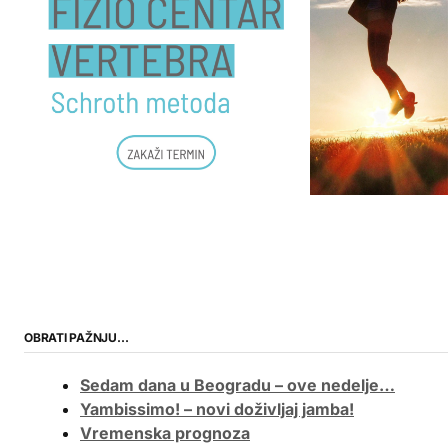
OBRATI PAŽNJU…
Sedam dana u Beogradu – ove nedelje…
Yambissimo! – novi doživljaj jamba!
Vremenska prognoza