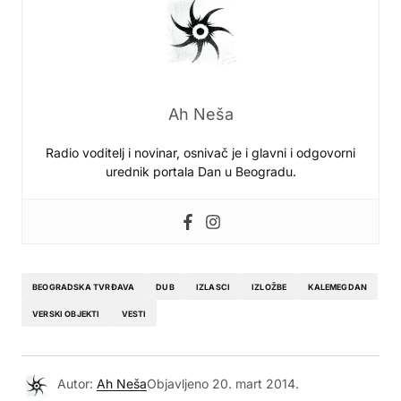
Ah Neša
Radio voditelj i novinar, osnivač je i glavni i odgovorni
urednik portala Dan u Beogradu.
BEOGRADSKA TVRĐAVA
DUB
IZLASCI
IZLOŽBE
KALEMEGDAN
VERSKI OBJEKTI
VESTI
Autor:
Ah Neša
Objavljeno
20. mart 2014.