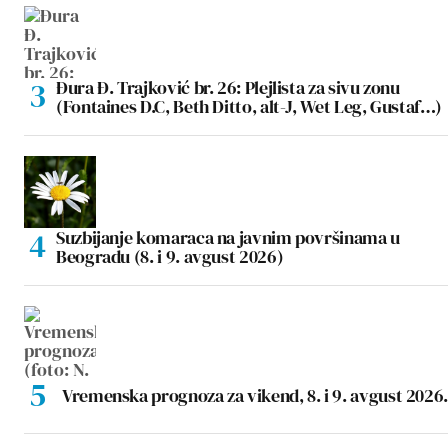
Đura Đ. Trajković br. 26: Plejlista za sivu zonu
(Fontaines D.C, Beth Ditto, alt-J, Wet Leg, Gustaf…)
Suzbijanje komaraca na javnim površinama u
Beogradu (8. i 9. avgust 2026)
Vremenska prognoza za vikend, 8. i 9. avgust 2026.