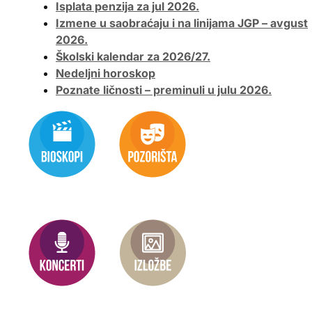
Isplata penzija za jul 2026.
Izmene u saobraćaju i na linijama JGP – avgust
2026.
Školski kalendar za 2026/27.
Nedeljni horoskop
Poznate ličnosti – preminuli u julu 2026.