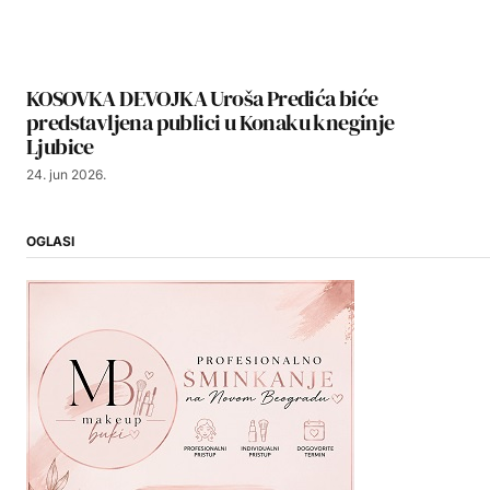
KOSOVKA DEVOJKA Uroša Predića biće
predstavljena publici u Konaku kneginje
Ljubice
24. jun 2026.
OGLASI