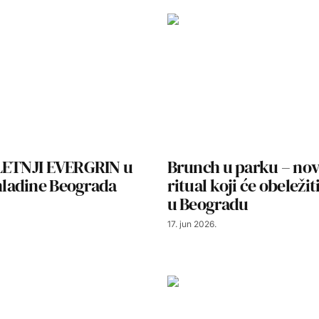
LETNJI EVERGRIN u
Brunch u parku – nov
adine Beograda
ritual koji će obeležiti
u Beogradu
17. jun 2026.