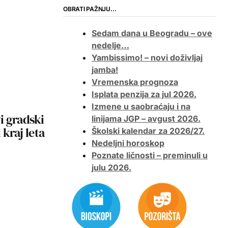
OBRATI PAŽNJU…
Sedam dana u Beogradu – ove
nedelje…
Yambissimo! – novi doživljaj
jamba!
Vremenska prognoza
Isplata penzija za jul 2026.
Izmene u saobraćaju i na
i gradski
linijama JGP – avgust 2026.
 kraj leta
Školski kalendar za 2026/27.
Nedeljni horoskop
Poznate ličnosti – preminuli u
julu 2026.