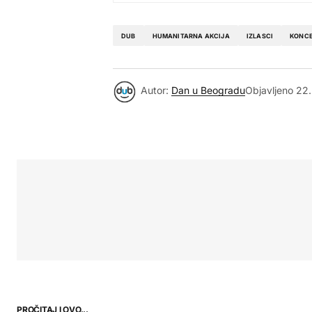
DUB
HUMANITARNA AKCIJA
IZLASCI
KONCE
Autor:
Dan u Beogradu
Objavljeno
22.
PROČITAJ I OVO...