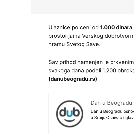
Ulaznice po ceni od
1.000 dinara
prostorijama Verskog dobrotvornog
hramu Svetog Save.
Sav prihod namenjen je crkveni
svakoga dana podeli 1.200 obrok
(danubeogradu.rs)
Dan u Beogradu
Dan u Beogradu osnovan
u Srbiji. Osnivač i gl