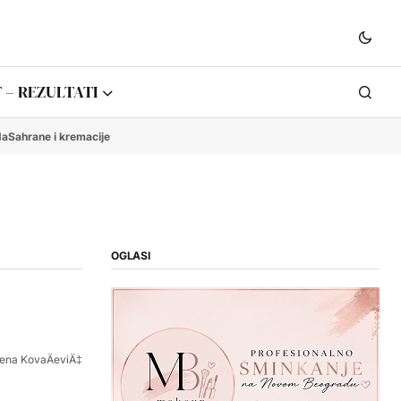
 – REZULTATI
da
Sahrane i kremacije
OGLASI
ena KovaÄeviÄ‡