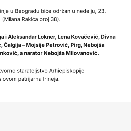
inje u Beogradu biće održan u nedelju, 23.
 (Milana Rakića broj 38).
a i Aleksandar Lokner, Lena Kovačević, Divna
, Čalgija – Mojsije Petrović, Pirg, Nebojša
tanković, a narator Nebojša Milovanović.
vorno starateljstvo Arhiepiskopije
ovom patrijarha Irineja.