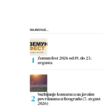
NAJNOVIJE...
Zemun fest 2026 od 19. do 23.
avgusta
Suzbijanje komaraca na javnim
površinama u Beogradu (7. avgust
2026)