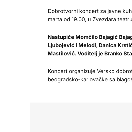
Dobrotvorni koncert za javne kuh
marta od 19.00, u Zvezdara teatru
Nastupiće Momčilo Bajagić Bajag
Ljubojević i Melodi, Danica Krstić
Mastilović. Voditelj je Branko S
Koncert organizuje Versko dobrot
beogradsko-karlovačke sa blagosl