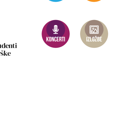
udenti
rške