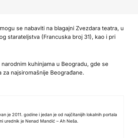
mogu se nabaviti na blagajni Zvezdara teatra, u
 starateljstva (Francuska broj 31), kao i pri
m narodnim kuhinjama u Beogradu, gde se
a za najsiromašnije Beograđane.
 je 2011. godine i jedan je od najčitanijih lokalnih portala
avni urednik je Nenad Mandić – Ah Neša.