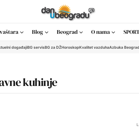
vaštara
Blog
Beograd
O nama
SPORT
tuelni događaji
BG servis
BG za DŽ
Horoskop
Kvalitet vazduha
Azbuka Beogra
javne kuhinje
L