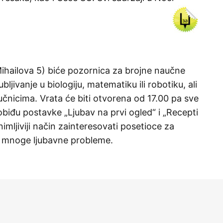
ihailova 5) biće pozornica za brojne naučne
ljivanje u biologiju, matematiku ili robotiku, ali
učnicima. Vrata će biti otvorena od 17.00 pa sve
biđu postavke „Ljubav na prvi ogled“ i „Recepti
animljiviji način zainteresovati posetioce za
iti mnoge ljubavne probleme.