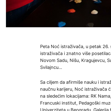
Peta Noć istraživača, u petak 26.
istraživača i znatno više posetilac
Novom Sadu, Nišu, Kragujevcu, Sub
Svilajncu…
Sa ciljem da afirmiše nauku i istr
naučnu karijeru, Noć istraživača 
na sledećim lokacijama: RK Nama, 
Francuski institut, Pedagoški muz
Univerziteta u Beogradu, Galerija 