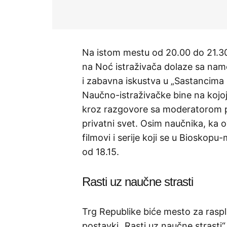
Na istom mestu od 20.00 do 21.30
na Noć istraživača dolaze sa na
i zabavna iskustva u „Sastancima 
Naučno-istraživačke bine na kojoj 
kroz razgovore sa moderatorom pus
privatni svet. Osim naučnika, ka ov
filmovi i serije koji se u Bioskopu
od 18.15.
Rasti uz naučne strasti
Trg Republike biće mesto za raspl
postavki „Rasti uz naučne strasti“