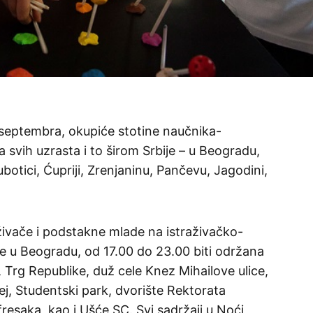
 septembra, okupiće stotine naučnika-
a svih uzrasta i to širom Srbije – u Beogradu,
otici, Ćupriji, Zrenjaninu, Pančevu, Jagodini,
aživače i podstakne mlade na istraživačko-
će u Beogradu, od 17.00 do 23.00 biti održana
Trg Republike, duž cele Knez Mihailove ulice,
ej, Studentski park, dvorište Rektorata
fresaka, kao i Ušće SC. Svi sadržaji u Noći