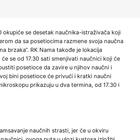
 okupiće se desetak naučnika-istraživača koji
merom da sa posetiocima razmene svoja naučna
na brzaka“. RK Nama takođe je lokacija
će se od 17.30 sati smenjivati naučnici koji će
titi posetioce da zavire u njihov naučni i
oj bini posetioce će privući i kratki naučni
-mikroskopu prikazuju u dva termina, od 17.30 i
amsavanje naučnih strasti, jer će u okviru
 naučnici, ovoga puta u ulozi kustosa izložbi,