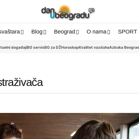
svaštara
Blog
Beograd
O nama
SPORT 
tuelni događaji
BG servis
BG za DŽ
Horoskop
Kvalitet vazduha
Azbuka Beogra
straživača