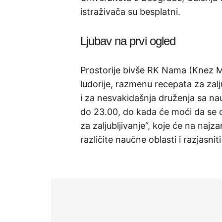
istraživača su besplatni.
Ljubav na prvi ogled
Prostorije bivše RK Nama (Knez M
ludorije, razmenu recepata za zaljub
i za nesvakidašnja druženja sa na
do 23.00, do kada će moći da se o
za zaljubljivanje“, koje će na najz
različite naučne oblasti i razjasn