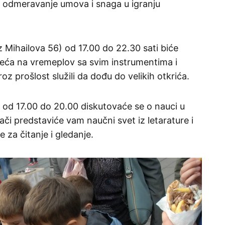
i odmeravanje umova i snaga u igranju
 Mihailova 56) od 17.00 do 22.30 sati biće
seća na vremeplov sa svim instrumentima i
oz prošlost služili da dođu do velikih otkrića.
 od 17.00 do 20.00 diskutovaće se o nauci u
ivači predstaviće vam naučni svet iz letarature i
 za čitanje i gledanje.