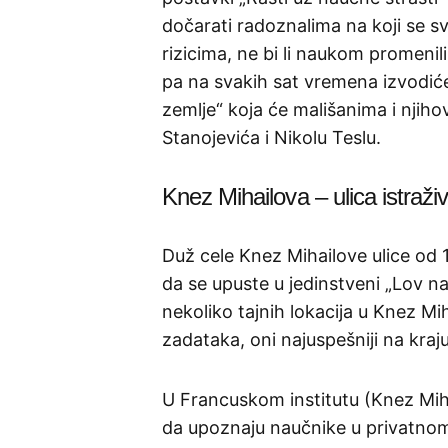
dočarati radoznalima na koji se s
rizicima, ne bi li naukom promeni
pa na svakih sat vremena izvodiće 
zemlje“ koja će mališanima i njihov
Stanojevića i Nikolu Teslu.
Knez Mihailova – ulica istraži
Duž cele Knez Mihailove ulice od 1
da se upuste u jedinstveni „Lov 
nekoliko tajnih lokacija u Knez Mi
zadataka, oni najuspešniji na kra
U Francuskom institutu (Knez Mih
da upoznaju naučnike u privatnom ž