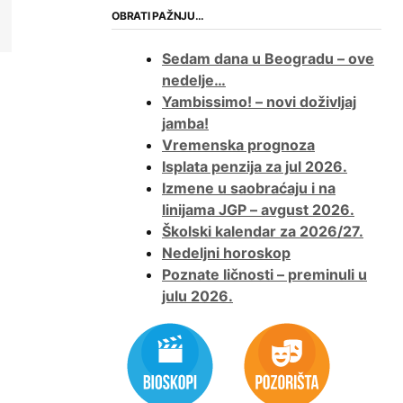
OBRATI PAŽNJU…
Sedam dana u Beogradu – ove
nedelje…
Yambissimo! – novi doživljaj
jamba!
Vremenska prognoza
Isplata penzija za jul 2026.
Izmene u saobraćaju i na
linijama JGP – avgust 2026.
Školski kalendar za 2026/27.
Nedeljni horoskop
Poznate ličnosti – preminuli u
julu 2026.