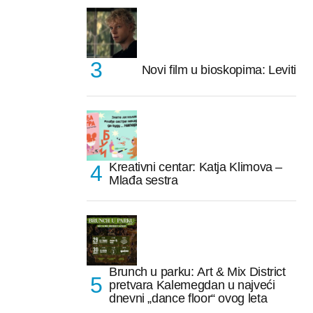
Novi film u bioskopima: Leviti
Kreativni centar: Katja Klimova –
Mlađa sestra
Brunch u parku: Art & Mix District
pretvara Kalemegdan u najveći
dnevni „dance floor“ ovog leta