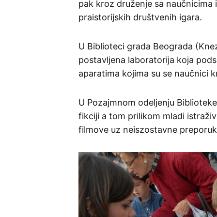
pak kroz druženje sa naučnicima 
praistorijskih društvenih igara.
U Biblioteci grada Beograda (Knez
postavljena laboratorija koja pod
aparatima kojima su se naučnici kr
U Pozajmnom odeljenju Biblioteke
fikciji a tom prilikom mladi istraž
filmove uz neiszostavne preporuke