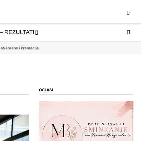
– REZULTATI
da
Sahrane i kremacije
OGLASI