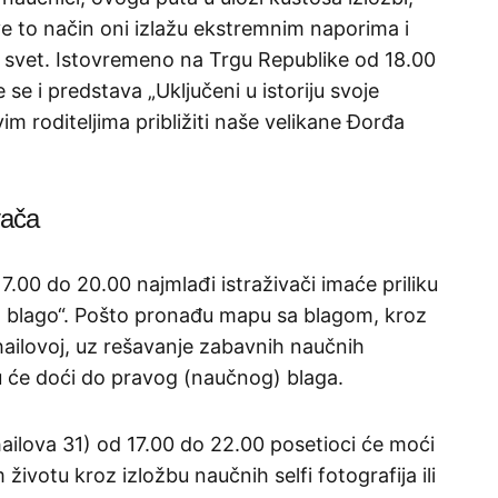
ve to način oni izlažu ekstremnim naporima i
li svet. Istovremeno na Trgu Republike od 18.00
se i predstava „Uključeni u istoriju svoje
im roditeljima približiti naše velikane Đorđa
vača
7.00 do 20.00 najmlađi istraživači imaće priliku
na blago“. Pošto pronađu mapu sa blagom, kroz
hailovoj, uz rešavanje zabavnih naučnih
ju će doći do pravog (naučnog) blaga.
ailova 31) od 17.00 do 22.00 posetioci će moći
ivotu kroz izložbu naučnih selfi fotografija ili